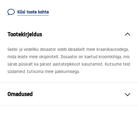
Küsi toote kohta
Tootekirjeldus
Seebi- ja vedeliku dosaator sobib ideaalselt meie kraanikaussidega,
mida leiate meie oksjonitelt. Dosaator on kaetud kroomkihiga, mis
särab püsivalt ka pärast aastatepikkust kasutamist. Kutsume teid
südamest tutvuma meie pakkumisega.
Omadused
Värv
Chrome
Materjal
Plastik, Metall
Laius
105
mm