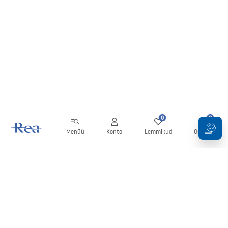
0
0
Menüü
Konto
Lemmikud
Ostukorv
Uudiskiri
Olge kursis uudiste ja kampaaniatega!