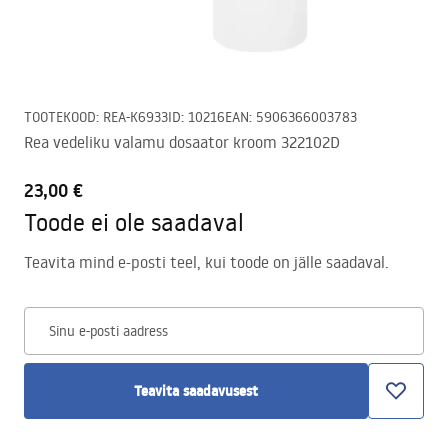
TOOTEKOOD
:
REA-K6933
ID
:
10216
EAN
:
5906366003783
Rea vedeliku valamu dosaator kroom 322102D
23,00 €
Toode ei ole saadaval
Teavita mind e-posti teel, kui toode on jälle saadaval.
Sinu e-posti aadress
Teavita saadavusest