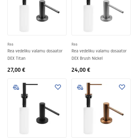
iga köögi interjööri ja stiiliga. Selle paigaldamine annab ruumile nii
korra kui ka ilu.
Rea
Rea
Rea vedeliku valamu dosaator
Rea vedeliku valamu dosaator
DEX Titan
DEX Brush Nickel
27,00 €
24,00 €