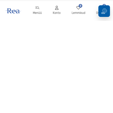
0
0
Menüü
Konto
Lemmikud
Ostukorv
Uudiskiri
Olge kursis uudiste ja kampaaniatega!
Registreeru
Oma andmete sisestamise ja kinnitamisega nõustute uudiskirja
saamisega vastavalt
tingimustes
sätestatule.