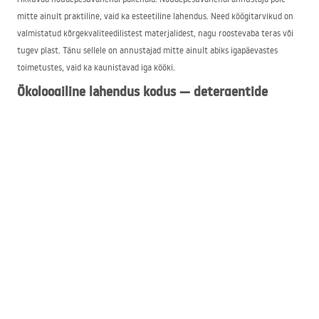
mitte ainult praktiline, vaid ka esteetiline lahendus. Need köögitarvikud on
valmistatud kõrgekvaliteedilistest materjalidest, nagu roostevaba teras või
tugev plast. Tänu sellele on annustajad mitte ainult abiks igapäevastes
toimetustes, vaid ka kaunistavad iga kööki.
Ökoloogiline lahendus kodus — detergentide
annustaja
Rea veebipoes pöörame erilist tähelepanu ökoloogilistele lahendustele.
Seetõttu võimaldavad meie detergentide annustajad vedelikke täpselt
annustada, mis aitab vähendada nende tarbimist ja tekkinud jäätmete hulka.
Valides meie tooted, suurendate oma köögi mugavust ja esteetikat ning
aitate kaasa keskkonna kaitsele ja säästvale arengule.
Elegantne viis hoidmiseks — kraanikausi vedeliku
anum
Kui vajate elegantset ja samas praktilist viisi nõudepesuvahendi hoidmiseks,
on Rea kraanikausi vedeliku anumad suurepärane lahendus. Rea veebipoe
laias valikus leiab neid erinevates kujudes, värvides ja mustrites, mida on