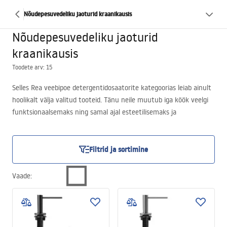
Nõudepesuvedeliku jaoturid kraanikausis
Nõudepesuvedeliku jaoturid
kraanikausis
Toodete arv: 15
Selles Rea veebipoe detergentidosaatorite kategoorias leiab ainult
hoolikalt välja valitud tooteid. Tänu neile muutub iga köök veelgi
funktsionaalsemaks ning samal ajal esteetilisemaks ja
korrastatumaks. Meie nõudepesuvahendi dosaatorite valik aitab
kindlasti igapäevaelus korda ja mugavust hoida. Tasub seda juba
praegu ise järele proovida! Kutsume tutvuma meie valikuga!
Filtrid ja sortimine
Praktiline lahendus — nõudepesuvahendi annustaja
Tänu Rea veebipoe annustajatele on nõudepesuvahend alati
Vaade
:
käepärast, ent samal ajal ei tõmba see kunagi tähelepanu.
Nõudepesuvahendi annustajad on praktiline ja elegantne
lahendus, mis aitab säilitada korra köögipinnal. Erinevate stiilide ja
kujundustega saab valitud annustaja hõlpsasti sobitada peaaegu