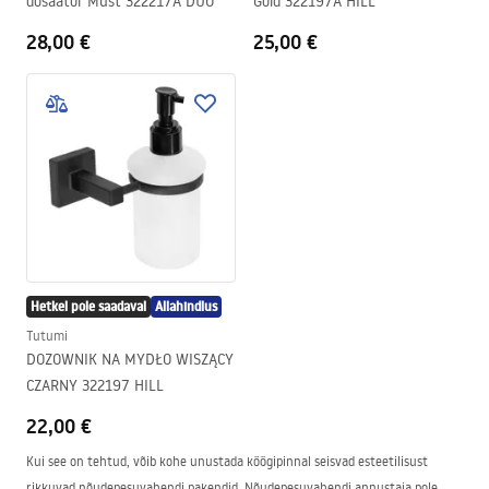
dosaator Must 322217A DUO
Gold 322197A HILL
28,00 €
25,00 €
Hetkel pole saadaval
Allahindlus
Tutumi
DOZOWNIK NA MYDŁO WISZĄCY
CZARNY 322197 HILL
22,00 €
Kui see on tehtud, võib kohe unustada köögipinnal seisvad esteetilisust
rikkuvad nõudepesuvahendi pakendid. Nõudepesuvahendi annustaja pole