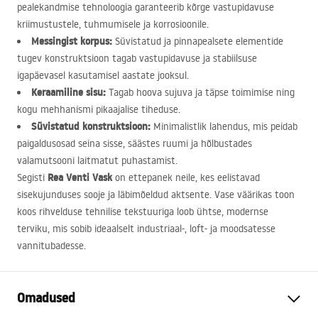
pealekandmise tehnoloogia garanteerib kõrge vastupidavuse
kriimustustele, tuhmumisele ja korrosioonile.
Messingist korpus:
Süvistatud ja pinnapealsete elementide
tugev konstruktsioon tagab vastupidavuse ja stabiilsuse
igapäevasel kasutamisel aastate jooksul.
Keraamiline sisu:
Tagab hoova sujuva ja täpse toimimise ning
kogu mehhanismi pikaajalise tiheduse.
Süvistatud konstruktsioon:
Minimalistlik lahendus, mis peidab
paigaldusosad seina sisse, säästes ruumi ja hõlbustades
valamutsooni laitmatut puhastamist.
Rea Venti Vask
Segisti
on ettepanek neile, kes eelistavad
sisekujunduses sooje ja läbimõeldud aktsente. Vase väärikas toon
koos rihvelduse tehnilise tekstuuriga loob ühtse, modernse
terviku, mis sobib ideaalselt industriaal-, loft- ja moodsatesse
vannitubadesse.
Omadused