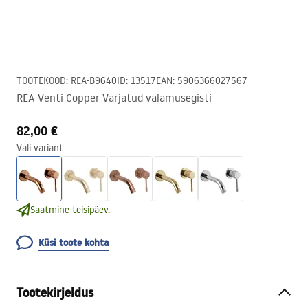
TOOTEKOOD
:
REA-B9640
ID
:
13517
EAN
:
5906366027567
REA Venti Copper Varjatud valamusegisti
82,00 €
Vali variant
Saatmine teisipäev.
Küsi toote kohta
Tootekirjeldus