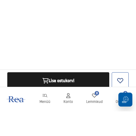
Lisa ostukorvi
0
0
Menüü
Konto
Lemmikud
Ostukorv
Uudiskiri