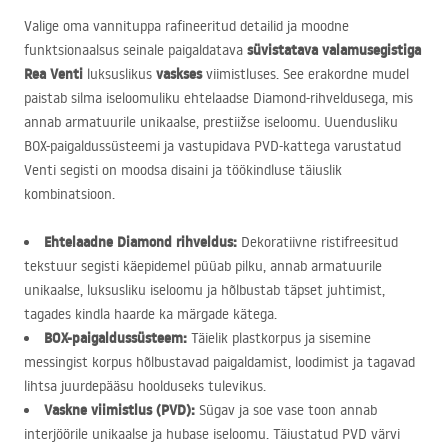
Valige oma vannituppa rafineeritud detailid ja moodne
süvistatava valamusegistiga
funktsionaalsus seinale paigaldatava
Rea Venti
vaskses
luksuslikus
viimistluses. See erakordne mudel
paistab silma iseloomuliku ehtelaadse Diamond-rihveldusega, mis
annab armatuurile unikaalse, prestiižse iseloomu. Uuendusliku
BOX
-paigaldussüsteemi ja vastupidava
PVD
-kattega varustatud
Venti segisti on moodsa disaini ja töökindluse täiuslik
kombinatsioon.
Ehtelaadne Diamond rihveldus:
Dekoratiivne ristifreesitud
tekstuur segisti käepidemel püüab pilku, annab armatuurile
unikaalse, luksusliku iseloomu ja hõlbustab täpset juhtimist,
tagades kindla haarde ka märgade kätega.
BOX
-paigaldussüsteem:
Täielik plastkorpus ja sisemine
messingist korpus hõlbustavad paigaldamist, loodimist ja tagavad
lihtsa juurdepääsu hoolduseks tulevikus.
Vaskne viimistlus (
PVD
):
Sügav ja soe vase toon annab
interjöörile unikaalse ja hubase iseloomu. Täiustatud
PVD
värvi