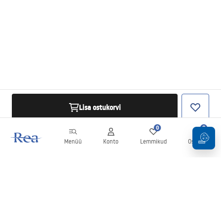
Lisa ostukorvi
0
0
Menüü
Konto
Lemmikud
Ostukorv
Uudiskiri
Olge kursis uudiste ja kampaaniatega!