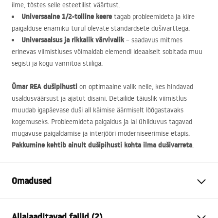
ilme, tõstes selle esteetilist väärtust.
Universaalne 1/2-tolline keere
tagab probleemideta ja kiire
paigalduse enamiku turul olevate standardsete dušivarttega.
Universaalsus ja rikkalik värvivalik
– saadavus mitmes
erinevas viimistluses võimaldab elemendi ideaalselt sobitada muu
segisti ja kogu vannitoa stiiliga.
Ümar
REA
dušipihusti
on optimaalne valik neile, kes hindavad
usaldusväärsust ja ajatut disaini. Detailide täiuslik viimistlus
muudab igapäevase duši all käimise äärmiselt lõõgastavaks
kogemuseks. Probleemideta paigaldus ja lai ühilduvus tagavad
mugavuse paigaldamise ja interjööri moderniseerimise etapis.
Pakkumine kehtib ainult dušipihusti kohta ilma dušivarreta
.
Omadused
Värv
Harjatud kuld
Allalaaditavad failid (2)