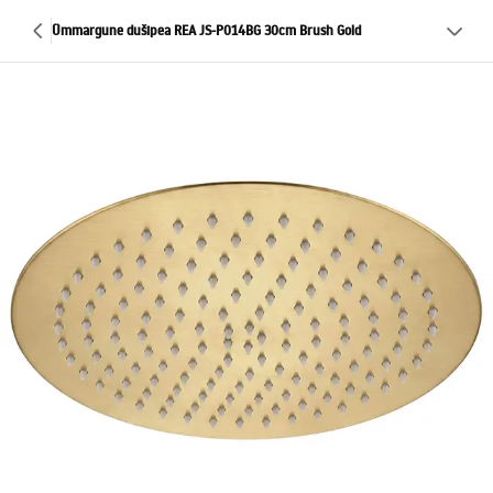
Ümmargune dušipea REA JS-P014BG 30cm Brush Gold