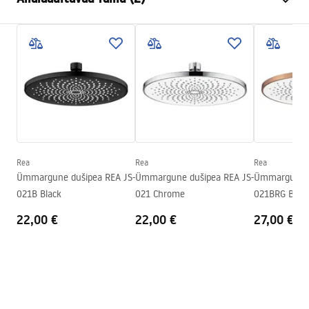
Materjal
Roostevaba teras
Paigaldusviis
Kruvitav
Pielęgnacja
Laius
300
mm
Pielęgnacja.pdf
Kõrgus
2
mm
Sügavus
300
mm
Garantiitingimused
Garantii
24 kuud
Warranty_Terms_and_Conditions_Accessories_-_24.pdf
Rea
Rea
Rea
Ümmargune dušipea REA JS-
Ümmargune dušipea REA JS-
Ümmargune d
021B Black
021 Chrome
021BRG Brus
22,00 €
22,00 €
27,00 €