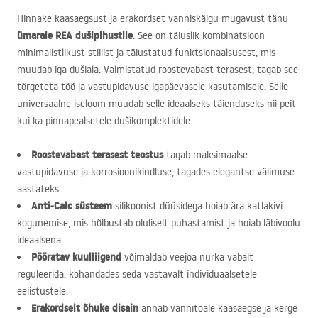
Hinnake kaasaegsust ja erakordset vanniskäigu mugavust tänu
ümarale
REA
dušipihustile
. See on täiuslik kombinatsioon
minimalistlikust stiilist ja täiustatud funktsionaalsusest, mis
muudab iga dušiala. Valmistatud roostevabast terasest, tagab see
tõrgeteta töö ja vastupidavuse igapäevasele kasutamisele. Selle
universaalne iseloom muudab selle ideaalseks täienduseks nii peit-
kui ka pinnapealsetele dušikomplektidele.
Roostevabast terasest teostus
tagab maksimaalse
vastupidavuse ja korrosioonikindluse, tagades elegantse välimuse
aastateks.
Anti-Calc süsteem
silikoonist düüsidega hoiab ära katlakivi
kogunemise, mis hõlbustab oluliselt puhastamist ja hoiab läbivoolu
ideaalsena.
Pööratav kuulliigend
võimaldab veejoa nurka vabalt
reguleerida, kohandades seda vastavalt individuaalsetele
eelistustele.
Erakordselt õhuke disain
annab vannitoale kaasaegse ja kerge