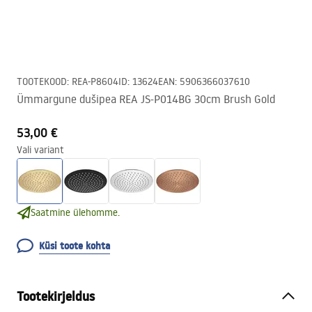
TOOTEKOOD
:
REA-P8604
ID
:
13624
EAN
:
5906366037610
Ümmargune dušipea REA JS-P014BG 30cm Brush Gold
53,00 €
Vali variant
Saatmine ülehomme.
Küsi toote kohta
Tootekirjeldus