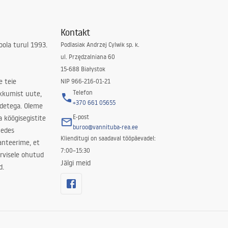
Kontakt
ola turul 1993.
Podlasiak Andrzej Cylwik sp. k.
ul. Przędzalniana 60
15-688 Białystok
e teie
NIP 966-216-01-21
Telefon
kkumist uute,
+370 661 05655
odetega. Oleme
E-post
a köögisegistite
buroo@vannituba-rea.ee
nedes
Klienditugi on saadaval tööpäevadel:
ranteerime, et
7:00–15:30
rvisele ohutud
Jälgi meid
d.