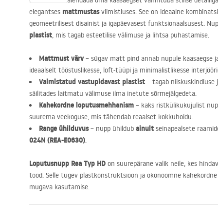
Kas soovite täiendada oma kaasaegset vannituba stiilse detailig
mattmustas
elegantses
viimistluses. See on ideaalne kombinatsi
geomeetrilisest disainist ja igapäevasest funktsionaalsusest. N
plastist
, mis tagab esteetilise välimuse ja lihtsa puhastamise.
Mattmust värv
– sügav matt pind annab nupule kaasaegse ja 
ideaalselt tööstuslikesse, loft-tüüpi ja minimalistlikesse interjöör
Valmistatud vastupidavast plastist
– tagab niiskuskindluse 
säilitades laitmatu välimuse ilma inetute sõrmejälgedeta.
Kahekordne loputusmehhanism
– kaks ristkülikukujulist nu
suurema veekoguse, mis tähendab reaalset kokkuhoidu.
Range ühilduvus
ainult
– nupp ühildub
seinapealsete raami
024N (
REA
-E0630)
.
Loputusnupp Rea Typ HD
on suurepärane valik neile, kes hindav
tööd. Selle tugev plastkonstruktsioon ja ökonoomne kahekord
mugava kasutamise.