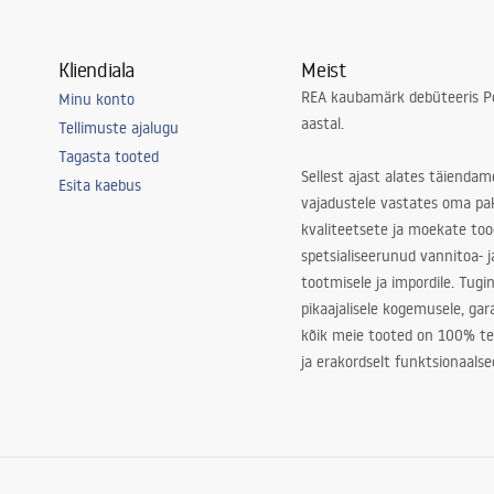
Kliendiala
Meist
REA kaubamärk debüteeris Po
Minu konto
aastal.
Tellimuste ajalugu
Tagasta tooted
Sellest ajast alates täiendam
Esita kaebus
vajadustele vastates oma pa
kvaliteetsete ja moekate to
spetsialiseerunud vannitoa- j
tootmisele ja impordile. Tugi
pikaajalisele kogemusele, ga
kõik meie tooted on 100% te
ja erakordselt funktsionaalse