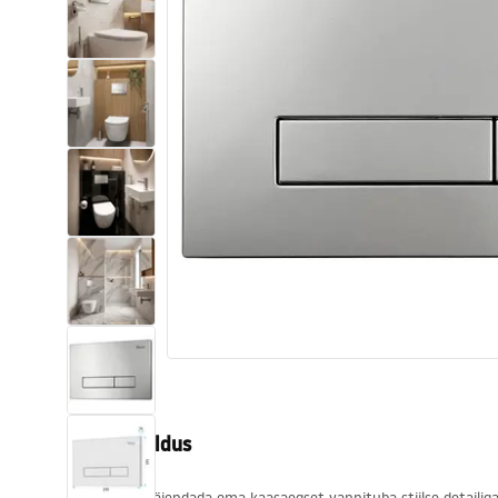
Tualettruumid
Vajub ära
Vannid ja ekraanid
Vannitoa segistid
Vannitoas dušid
Köök
Vannitoa tarvikud
Tootekirjeldus