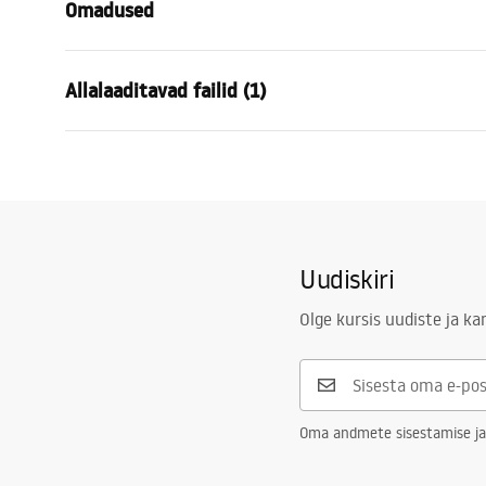
Omadused
Värv
Hall
Allalaaditavad failid (1)
Materjal
Plastik
Kõrgus
160
mm
Paigaldusjuhend
Laius
245
mm
STELA___PODTYNKOWY_WC_K011A-Q.pdf
Sügavus
35
mm
Ühilduv seinasisene raam WC-paagile
K011A-Q , S
Uudiskiri
Olge kursis uudiste ja k
Oma andmete sisestamise ja