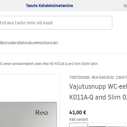
Tasuta Kohaletoimetamine
S
d
Bestseller
Allahindlus
Meist
Kontakt
C-eelse seinakomplekti jaoks Rea HD K011A-Q and Slim 024N Satin
TOOTEKOOD
:
REA-E0635
ID
:
13697
Vajutusnupp WC-eel
K011A-Q and Slim 0
41,00 €
Vali variant