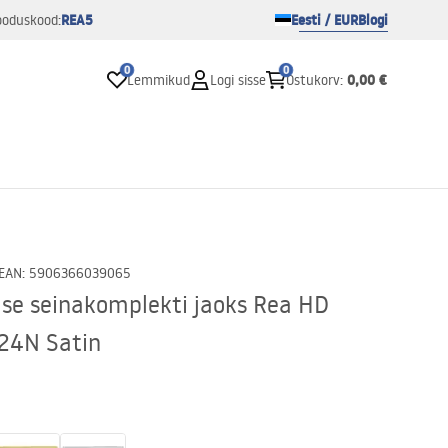
REA5
Eesti / EUR
Blogi
ooduskood:
0
0
0,00 €
Lemmikud
Logi sisse
Ostukorv
:
EAN
:
5906366039065
se seinakomplekti jaoks Rea HD
24N Satin