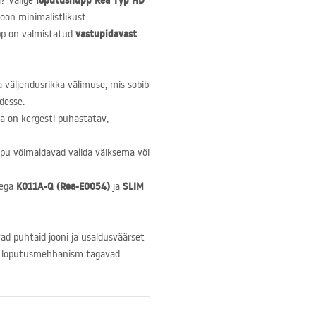
loputusnupp Rea Typ HD
a? Valige
oon minimalistlikust
vastupidavast
upp on valmistatud
väljendusrikka välimuse, mis sobib
idesse.
ja on kergesti puhastatav,
ppu võimaldavad valida väiksema või
K011A-Q (Rea-E0054)
SLIM
dega
ja
ad puhtaid jooni ja usaldusväärset
ne loputusmehhanism tagavad