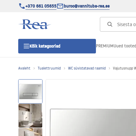
+370 661 05655
buroo@vannituba-rea.ee
PREMIUM
Uued toote
Kõik kategooriad
Avaleht
Tualettruumid
WC süvistatavad raamid
Vajutusnupp W
Dušikabiinid
Duši uks
Vannitoa dušialused
Lineaarne duši äravool