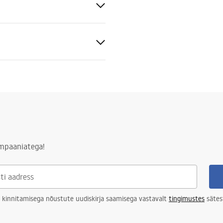
lim 024N
ampaaniatega!
 kinnitamisega nõustute uudiskirja saamisega vastavalt
tingimustes
sätes