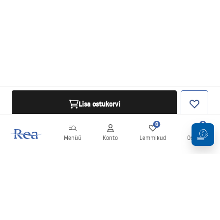
Lisa ostukorvi
0
0
Menüü
Konto
Lemmikud
Ostukorv
Uudiskiri
Olge kursis uudiste ja kampaaniatega!