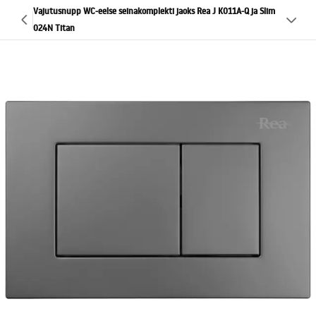
Vajutusnupp WC-eelse seinakomplekti jaoks Rea J K011A-Q ja Slim
024N Titan