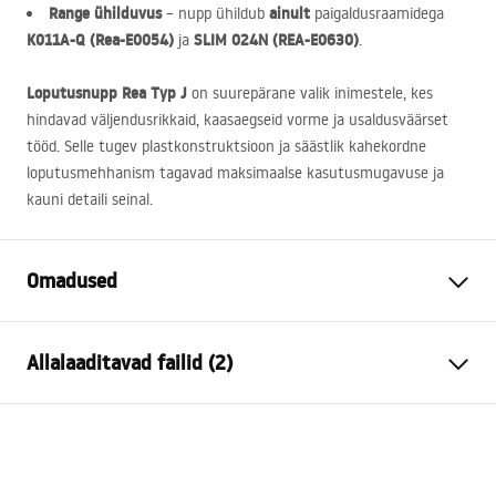
Range ühilduvus
ainult
– nupp ühildub
paigaldusraamidega
K011A-Q (Rea-E0054)
SLIM
024N (
REA
-E0630)
ja
.
Loputusnupp Rea Typ J
on suurepärane valik inimestele, kes
hindavad väljendusrikkaid, kaasaegseid vorme ja usaldusväärset
tööd. Selle tugev plastkonstruktsioon ja säästlik kahekordne
loputusmehhanism tagavad maksimaalse kasutusmugavuse ja
kauni detaili seinal.
Omadused
Värv
Titaan
Allalaaditavad failid (2)
Materjal
Plastik
Kõrgus
165
mm
Paigaldusjuhend
Laius
245
mm
STELA___PODTYNKOWY_WC_K011A-Q.pdf
Sügavus
40
mm