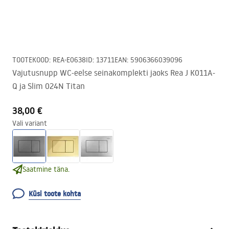
TOOTEKOOD
:
REA-E0638
ID
:
13711
EAN
:
5906366039096
Vajutusnupp WC-eelse seinakomplekti jaoks Rea J K011A-
Q ja Slim 024N Titan
38,00 €
Vali variant
Saatmine täna.
Küsi toote kohta