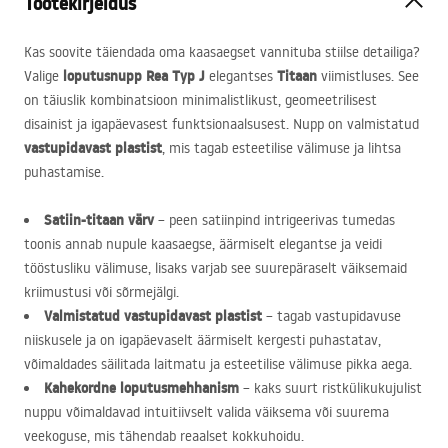
Tootekirjeldus
Kas soovite täiendada oma kaasaegset vannituba stiilse detailiga?
loputusnupp Rea Typ J
Titaan
Valige
elegantses
viimistluses. See
on täiuslik kombinatsioon minimalistlikust, geomeetrilisest
disainist ja igapäevasest funktsionaalsusest. Nupp on valmistatud
vastupidavast plastist
, mis tagab esteetilise välimuse ja lihtsa
puhastamise.
Satiin-titaan värv
– peen satiinpind intrigeerivas tumedas
toonis annab nupule kaasaegse, äärmiselt elegantse ja veidi
tööstusliku välimuse, lisaks varjab see suurepäraselt väiksemaid
kriimustusi või sõrmejälgi.
Valmistatud vastupidavast plastist
– tagab vastupidavuse
niiskusele ja on igapäevaselt äärmiselt kergesti puhastatav,
võimaldades säilitada laitmatu ja esteetilise välimuse pikka aega.
Kahekordne loputusmehhanism
– kaks suurt ristkülikukujulist
nuppu võimaldavad intuitiivselt valida väiksema või suurema
veekoguse, mis tähendab reaalset kokkuhoidu.