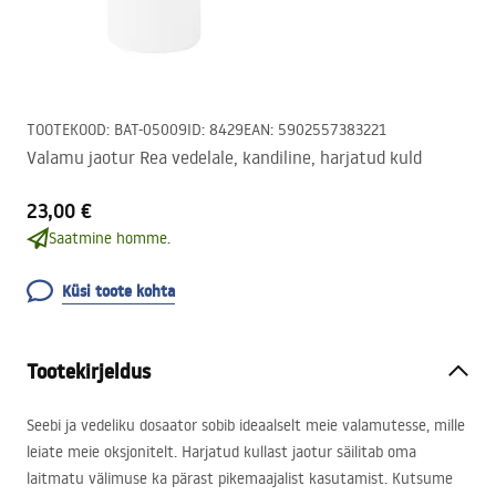
TOOTEKOOD
:
BAT-05009
ID
:
8429
EAN
:
5902557383221
Valamu jaotur Rea vedelale, kandiline, harjatud kuld
23,00 €
Saatmine homme.
Küsi toote kohta
Tootekirjeldus
Seebi ja vedeliku dosaator sobib ideaalselt meie valamutesse, mille
leiate meie oksjonitelt. Harjatud kullast jaotur säilitab oma
laitmatu välimuse ka pärast pikemaajalist kasutamist. Kutsume