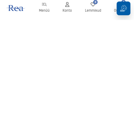
0
0
Menüü
Konto
Lemmikud
Ostukorv
Uudiskiri
Olge kursis uudiste ja kampaaniatega!
Registreeru
Oma andmete sisestamise ja kinnitamisega nõustute uudiskirja
saamisega vastavalt
tingimustes
sätestatule.