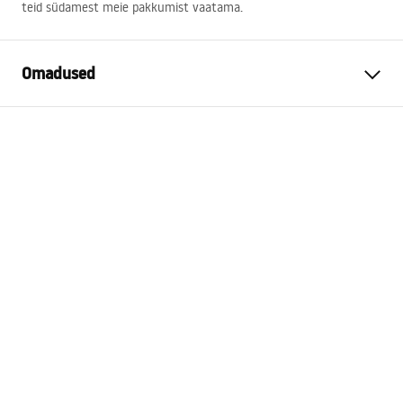
teid südamest meie pakkumist vaatama.
Omadused
Värv
Harjatud kuld
Materjal
Plastik, Metall
Laius
100
mm
Kõrgus
270
mm
Sügavus
50
mm
Garantii
24 kuud