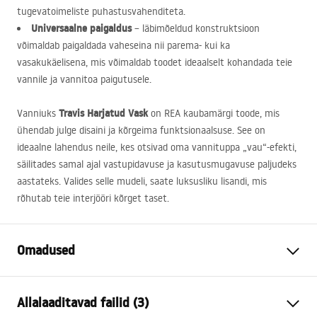
tugevatoimeliste puhastusvahenditeta.
Universaalne paigaldus
– läbimõeldud konstruktsioon
võimaldab paigaldada vaheseina nii parema- kui ka
vasakukäelisena, mis võimaldab toodet ideaalselt kohandada teie
vannile ja vannitoa paigutusele.
Travis Harjatud Vask
Vanniuks
on
REA
kaubamärgi toode, mis
ühendab julge disaini ja kõrgeima funktsionaalsuse. See on
ideaalne lahendus neile, kes otsivad oma vannituppa „vau“-efekti,
säilitades samal ajal vastupidavuse ja kasutusmugavuse paljudeks
aastateks. Valides selle mudeli, saate luksusliku lisandi, mis
rõhutab teie interjööri kõrget taset.
Omadused
Tüüp
Fikseeritud
Allalaaditavad failid (3)
Materjal
Alumiinium , Karastatud klaas