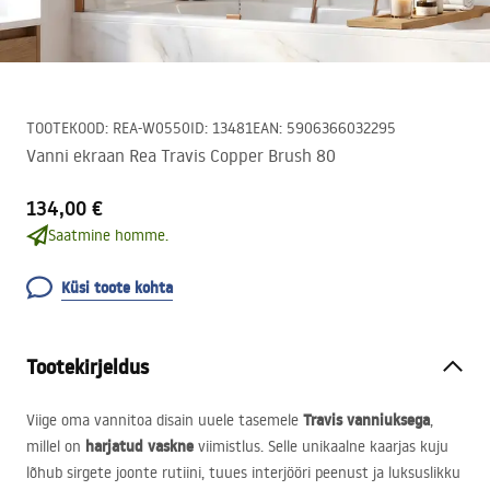
TOOTEKOOD
:
REA-W0550
ID
:
13481
EAN
:
5906366032295
Vanni ekraan Rea Travis Copper Brush 80
134,00 €
Saatmine homme.
Küsi toote kohta
Tootekirjeldus
Travis vanniuksega
Viige oma vannitoa disain uuele tasemele
,
harjatud vaskne
millel on
viimistlus. Selle unikaalne kaarjas kuju
lõhub sirgete joonte rutiini, tuues interjööri peenust ja luksuslikku