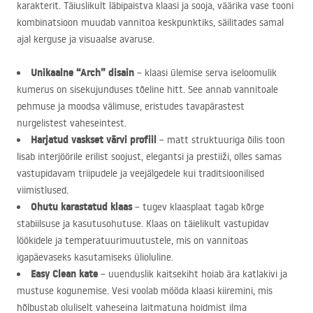
karakterit. Täiuslikult läbipaistva klaasi ja sooja, väärika vase tooni
kombinatsioon muudab vannitoa keskpunktiks, säilitades samal
ajal kerguse ja visuaalse avaruse.
Unikaalne “Arch” disain
– klaasi ülemise serva iseloomulik
kumerus on sisekujunduses tõeline hitt. See annab vannitoale
pehmuse ja moodsa välimuse, eristudes tavapärastest
nurgelistest vaheseintest.
Harjatud vaskset värvi profiil
– matt struktuuriga õilis toon
lisab interjöörile erilist soojust, elegantsi ja prestiiži, olles samas
vastupidavam triipudele ja veejälgedele kui traditsioonilised
viimistlused.
Ohutu karastatud klaas
– tugev klaasplaat tagab kõrge
stabiilsuse ja kasutusohutuse. Klaas on täielikult vastupidav
löökidele ja temperatuurimuutustele, mis on vannitoas
igapäevaseks kasutamiseks ülioluline.
Easy Clean kate
– uuenduslik kaitsekiht hoiab ära katlakivi ja
mustuse kogunemise. Vesi voolab mööda klaasi kiiremini, mis
hõlbustab oluliselt vaheseina laitmatuna hoidmist ilma