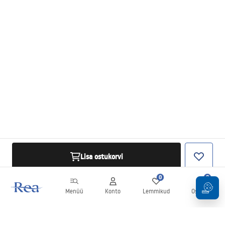
Lisa ostukorvi
0
0
Menüü
Konto
Lemmikud
Ostukorv