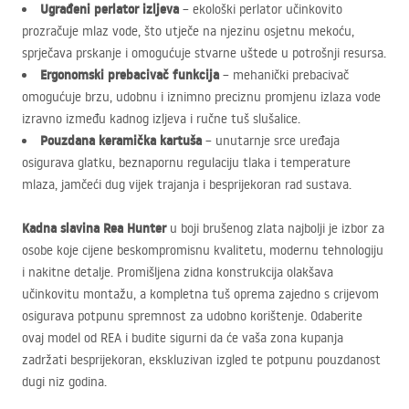
Ugrađeni perlator izljeva
– ekološki perlator učinkovito
prozračuje mlaz vode, što utječe na njezinu osjetnu mekoću,
sprječava prskanje i omogućuje stvarne uštede u potrošnji resursa.
Ergonomski prebacivač funkcija
– mehanički prebacivač
omogućuje brzu, udobnu i iznimno preciznu promjenu izlaza vode
izravno između kadnog izljeva i ručne tuš slušalice.
Pouzdana keramička kartuša
– unutarnje srce uređaja
osigurava glatku, beznapornu regulaciju tlaka i temperature
mlaza, jamčeći dug vijek trajanja i besprijekoran rad sustava.
Kadna slavina Rea Hunter
u boji brušenog zlata najbolji je izbor za
osobe koje cijene beskompromisnu kvalitetu, modernu tehnologiju
i nakitne detalje. Promišljena zidna konstrukcija olakšava
učinkovitu montažu, a kompletna tuš oprema zajedno s crijevom
osigurava potpunu spremnost za udobno korištenje. Odaberite
ovaj model od
REA
i budite sigurni da će vaša zona kupanja
zadržati besprijekoran, ekskluzivan izgled te potpunu pouzdanost
dugi niz godina.