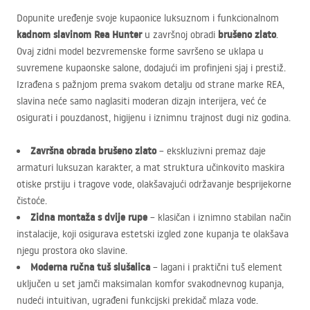
Dopunite uređenje svoje kupaonice luksuznom i funkcionalnom
kadnom slavinom Rea Hunter
brušeno zlato
u završnoj obradi
.
Ovaj zidni model bezvremenske forme savršeno se uklapa u
suvremene kupaonske salone, dodajući im profinjeni sjaj i prestiž.
Izrađena s pažnjom prema svakom detalju od strane marke
REA
,
slavina neće samo naglasiti moderan dizajn interijera, već će
osigurati i pouzdanost, higijenu i iznimnu trajnost dugi niz godina.
Završna obrada brušeno zlato
– ekskluzivni premaz daje
armaturi luksuzan karakter, a mat struktura učinkovito maskira
otiske prstiju i tragove vode, olakšavajući održavanje besprijekorne
čistoće.
Zidna montaža s dvije rupe
– klasičan i iznimno stabilan način
instalacije, koji osigurava estetski izgled zone kupanja te olakšava
njegu prostora oko slavine.
Moderna ručna tuš slušalica
– lagani i praktični tuš element
uključen u set jamči maksimalan komfor svakodnevnog kupanja,
nudeći intuitivan, ugrađeni funkcijski prekidač mlaza vode.