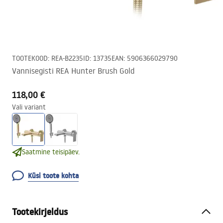
TOOTEKOOD
:
REA-B2235
ID
:
13735
EAN
:
5906366029790
Vannisegisti REA Hunter Brush Gold
118,00 €
Vali variant
Saatmine teisipäev.
Küsi toote kohta
Tootekirjeldus