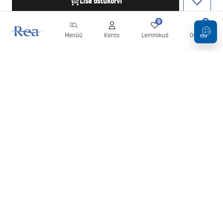
Lisa ostukorvi
0
0
Menüü
Konto
Lemmikud
Ostukorv
Uudiskiri
Olge kursis uudiste ja kampaaniatega!
Registreeru
Oma andmete sisestamise ja kinnitamisega nõustute uudiskirja
saamisega vastavalt
tingimustes
sätestatule.