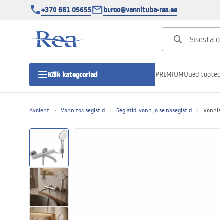
+370 661 05655
buroo@vannituba-rea.ee
PREMIUM
Uued toote
Kõik kategooriad
Avaleht
Vannitoa segistid
Segistid, vann ja seinasegistid
Vannis
Dušikabiinid
Duši uks
Vannitoa dušialused
Lineaarne duši äravool