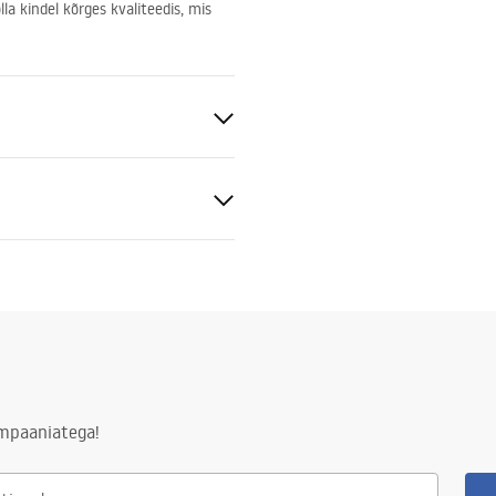
la kindel kõrges kvaliteedis, mis
aldatav
ras
tiitingimused
nty_Terms_and_Conditions_
S
s_-_5.pdf
ampaaniatega!