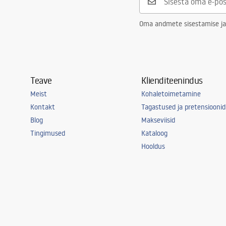
Garantii
5 aastat
Oma andmete sisestamise ja
Teave
Klienditeenindus
Meist
Kohaletoimetamine
Kontakt
Tagastused ja pretensioonid
Blog
Makseviisid
Tingimused
Kataloog
Hooldus