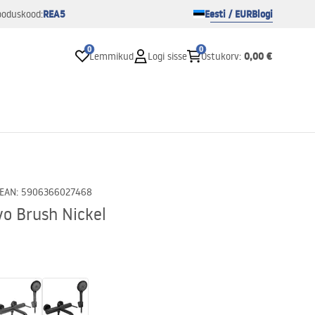
REA5
Eesti / EUR
Blogi
ooduskood:
0
0
0,00 €
Lemmikud
Logi sisse
Ostukorv
:
EAN
:
5906366027468
vo Brush Nickel