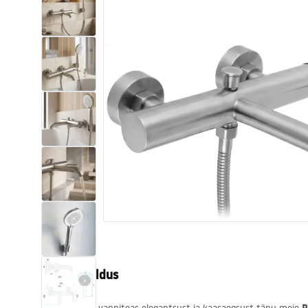
Tualettruumid
Vajub ära
Vannid ja ekraanid
Vannitoa segistid
Vannitoas dušid
Köök
Vannitoa tarvikud
Tootekirjeldus