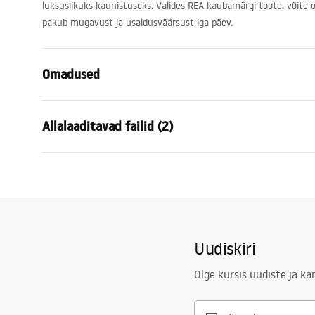
luksuslikuks kaunistuseks. Valides
REA
kaubamärgi toote, võite ol
pakub mugavust ja usaldusväärsust iga päev.
Omadused
Kraani tüüp
vann
Allalaaditavad failid (2)
Paigaldusviis
Seinale paig
Värv
Harjatud te
Garan
Vooliku tüüp
Fikseeritud
Kokkupaneku juhised
Warra
Faucet.pdf
Materjal
Messing, AB
Faucet
Väljalaskeava ulatus
225
mm
Uudiskiri
Kõrgus
60
mm
Kattetehnoloogia
PVD
Olge kursis uudiste ja k
Ühenduse läbimõõt
1/2 tolli
Ühenduste vahekaugus
150
mm