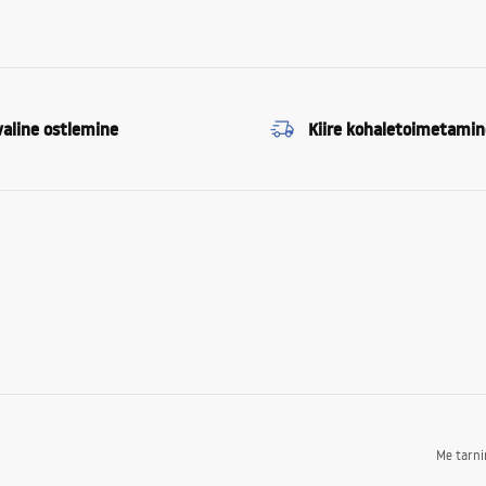
valine ostlemine
Kiire kohaletoimetamin
Me tarn