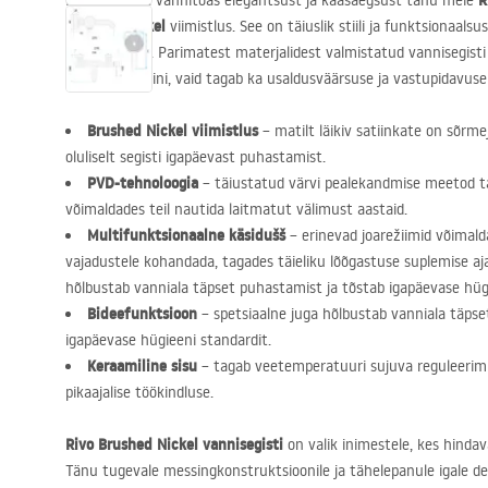
R
Hinnake oma vannitoas elegantsust ja kaasaegsust tänu meie
Brushed Nickel
viimistlus. See on täiuslik stiili ja funktsionaa
iga kasutajat. Parimatest materjalidest valmistatud vannisegisti 
vannitoa disaini, vaid tagab ka usaldusväärsuse ja vastupidavuse
Brushed Nickel viimistlus
– matilt läikiv satiinkate on sõrme
oluliselt segisti igapäevast puhastamist.
PVD
-tehnoloogia
– täiustatud värvi pealekandmise meetod t
võimaldades teil nautida laitmatut välimust aastaid.
Multifunktsionaalne käsidušš
– erinevad joarežiimid võimalda
vajadustele kohandada, tagades täieliku lõõgastuse suplemise aja
hõlbustab vanniala täpset puhastamist ja tõstab igapäevase hügi
Bideefunktsioon
– spetsiaalne juga hõlbustab vanniala täpset
igapäevase hügieeni standardit.
Keraamiline sisu
– tagab veetemperatuuri sujuva reguleerim
pikaajalise töökindluse.
Rivo Brushed Nickel vannisegisti
on valik inimestele, kes hinda
Tänu tugevale messingkonstruktsioonile ja tähelepanule igale detai