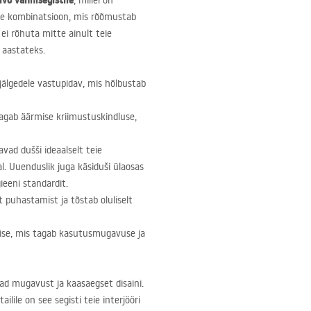
ivo vannisegistile
, millel on
lsuse kombinatsioon, mis rõõmustab
ei rõhuta mitte ainult teie
 aastateks.
jälgedele vastupidav, mis hõlbustab
agab äärmise kriimustuskindluse,
vad dušši ideaalselt teie
l. Uuenduslik juga käsiduši ülaosas
eeni standardit.
 puhastamist ja tõstab oluliselt
ise, mis tagab kasutusmugavuse ja
vad mugavust ja kaasaegset disaini.
lile on see segisti teie interjööri