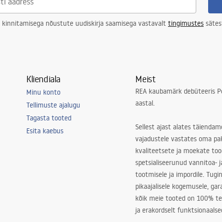
 kinnitamisega nõustute uudiskirja saamisega vastavalt
tingimustes
sätes
Kliendiala
Meist
REA kaubamärk debüteeris Po
Minu konto
aastal.
Tellimuste ajalugu
Tagasta tooted
Sellest ajast alates täiendam
Esita kaebus
vajadustele vastates oma pa
kvaliteetsete ja moekate to
spetsialiseerunud vannitoa- j
tootmisele ja impordile. Tugi
pikaajalisele kogemusele, ga
kõik meie tooted on 100% te
ja erakordselt funktsionaalse