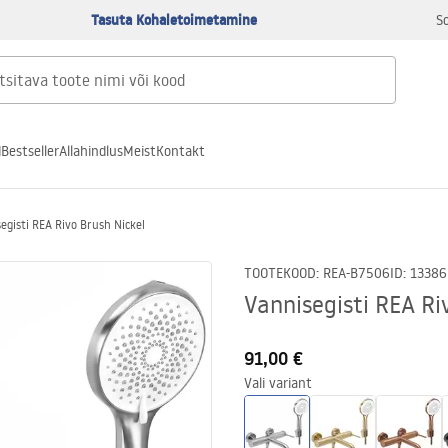
Tasuta Kohaletoimetamine
S
d
Bestseller
Allahindlus
Meist
Kontakt
egisti REA Rivo Brush Nickel
TOOTEKOOD
:
REA-B7506
ID
:
13386
Vannisegisti REA Ri
91,00 €
Vali variant