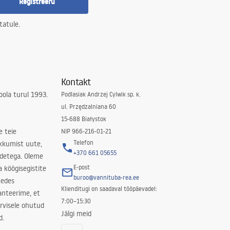
Registreeru
tatule.
Kontakt
ola turul 1993.
Podlasiak Andrzej Cylwik sp. k.
ul. Przędzalniana 60
15-688 Białystok
e teie
NIP 966-216-01-21
Telefon
kkumist uute,
+370 661 05655
odetega. Oleme
E-post
a köögisegistite
buroo@vannituba-rea.ee
nedes
Klienditugi on saadaval tööpäevadel:
ranteerime, et
7:00–15:30
rvisele ohutud
Jälgi meid
d.