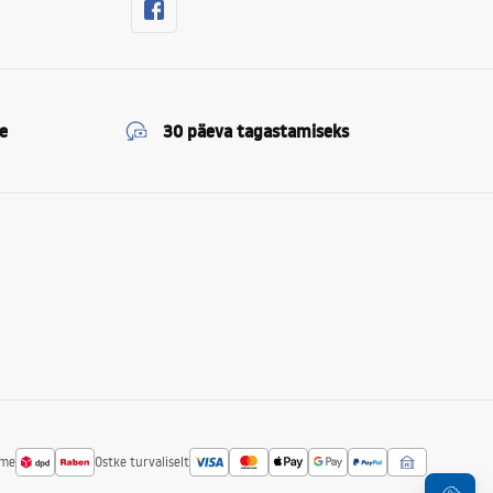
e
30 päeva tagastamiseks
ime
Ostke turvaliselt