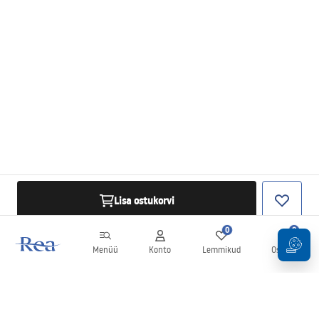
Lisa ostukorvi
0
0
Menüü
Konto
Lemmikud
Ostukorv
Uudiskiri