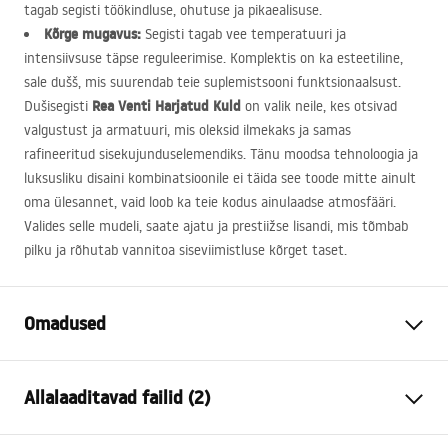
tagab segisti töökindluse, ohutuse ja pikaealisuse.
Kõrge mugavus:
Segisti tagab vee temperatuuri ja
intensiivsuse täpse reguleerimise. Komplektis on ka esteetiline,
sale dušš, mis suurendab teie suplemistsooni funktsionaalsust.
Rea Venti Harjatud Kuld
Dušisegisti
on valik neile, kes otsivad
valgustust ja armatuuri, mis oleksid ilmekaks ja samas
rafineeritud sisekujunduselemendiks. Tänu moodsa tehnoloogia ja
luksusliku disaini kombinatsioonile ei täida see toode mitte ainult
oma ülesannet, vaid loob ka teie kodus ainulaadse atmosfääri.
Valides selle mudeli, saate ajatu ja prestiižse lisandi, mis tõmbab
pilku ja rõhutab vannitoa siseviimistluse kõrget taset.
Omadused
Kraani tüüp
dušš
Allalaaditavad failid (2)
Paigaldusviis
Seinale paigaldatav
Värv
Harjatud kuld