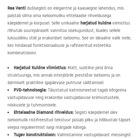
Rea Venti
dušisegisti on elegantne ja kaasaegne lahendus, mis
paistab silma oma iseloomuliku ehtelaadse rihveldusega
harjatud kuldne
käepidemel ja korpusel. Selle unikaalne
viimistlus
rõhutab suurepäraselt vannitoa sisekujundust, lisades sellele
luksuslikku stiili ja erakordset iseloomu. See on ideaalne valik neile,
kes hindavad funktsionaalsuse ja rafineeritud esteetika
kombinatsiooni.
Harjatud Kuldne viimistlus:
Matt, subtilne pind õrna
struktuuriga, mis annab interjöörile prestiižse iseloomu ja on
äärmiselt praktiline igapäevase puhtuse säilitamisel.
PVD
-tehnoloogia:
Täiustatud katmismeetod tagab kõrgeima
vastupidavuse ning erakordse vastupidavuse kriimustustele,
niiskusele ja tuhmumisele.
Ehtelaadne Diamond rihveldus:
Segisti käepidemel olev
iseloomulik ristifreesitud tekstuur püüab pilku ja hõlbustab täpset
veejoa reguleerimist isegi märgade kätega.
Tugev konstruktsioon:
Valmistamine vastupidavast messingist