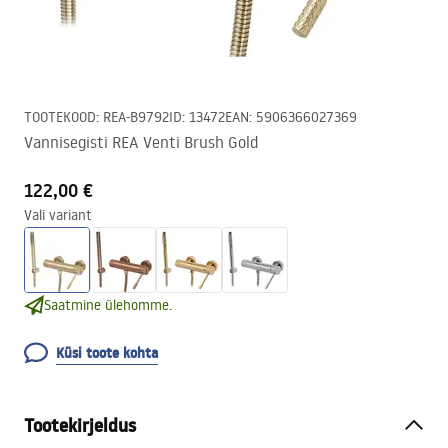
TOOTEKOOD
:
REA-B9792
ID
:
13472
EAN
:
5906366027369
Vannisegisti REA Venti Brush Gold
122,00 €
Vali variant
Saatmine ülehomme.
Küsi toote kohta
Tootekirjeldus