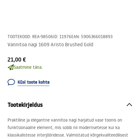
TOOTEKOOD
:
REA-98506
ID
:
11976
EAN
:
5906366018893
Vannitoa nagi 1609 Aristo Brushed Gold
21,00 €
Saatmine täna.
Küsi toote kohta
Tootekirjeldus
Praktiline ja elegantne vannitoa nagi harjatud vase toonis on
funktsionaalne element, mis sobib nii modernsetesse kui ka
klassikalistesse interjööridesse. Valmistatud kõrgekvaliteedilisest