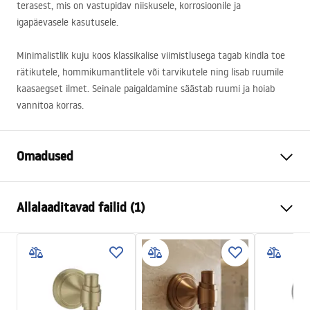
terasest, mis on vastupidav niiskusele, korrosioonile ja
igapäevasele kasutusele.
Minimalistlik kuju koos klassikalise viimistlusega tagab kindla toe
rätikutele, hommikumantlitele või tarvikutele ning lisab ruumile
kaasaegset ilmet. Seinale paigaldamine säästab ruumi ja hoiab
vannitoa korras.
Omadused
Värv
Harjatud kuld
Allalaaditavad failid (1)
Materjal
Metall
Paigaldusviis
Kruvitav
Garantiitingimused
Laius
60
mm
Warranty_Terms_and_Conditions_Accessories_-_24.pdf
Kõrgus
60
mm
Sügavus
80
mm