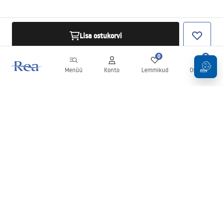
Lisa ostukorvi
0
0
Menüü
Konto
Lemmikud
Ostukorv
Uudiskiri
Olge kursis uudiste ja kampaaniatega!
Registreeru
Oma andmete sisestamise ja kinnitamisega nõustute uudiskirja