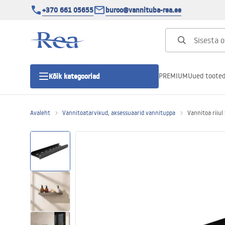
+370 661 05655
buroo@vannituba-rea.ee
PREMIUM
Uued toote
Kõik kategooriad
Avaleht
Vannitoatarvikud, aksessuaarid vannituppa
Vannitoa riiu
Dušikabiinid
Duši uks
Vannitoa dušialused
Lineaarne duši äravool