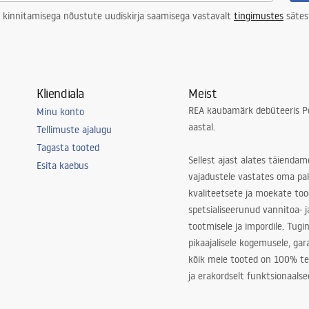
 kinnitamisega nõustute uudiskirja saamisega vastavalt
tingimustes
sätes
Kliendiala
Meist
REA kaubamärk debüteeris Po
Minu konto
aastal.
Tellimuste ajalugu
Tagasta tooted
Sellest ajast alates täiendam
Esita kaebus
vajadustele vastates oma pa
kvaliteetsete ja moekate to
spetsialiseerunud vannitoa- j
tootmisele ja impordile. Tugi
pikaajalisele kogemusele, ga
kõik meie tooted on 100% te
ja erakordselt funktsionaalse