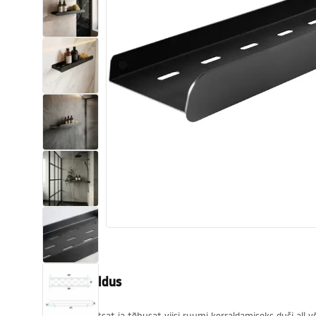
Tualettruumid
Vajub ära
Vannid ja ekraanid
Vannitoa segistid
Vannitoas dušid
Köök
Vannitoa tarvikud
Tootekirjeldus