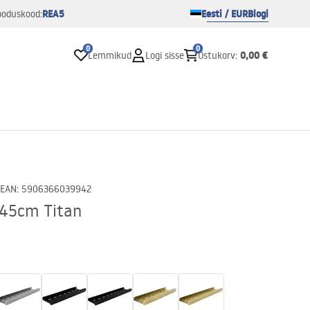
REA5
Eesti / EUR
Blogi
ooduskood:
0
0
0,00 €
Lemmikud
Logi sisse
Ostukorv
:
EAN
:
5906366039942
 45cm Titan