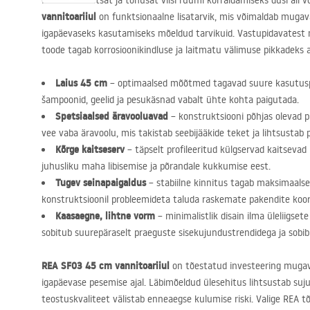
Kas otsite lihtsat ja tõhusat viisi ruumi korraldamiseks duši all 
vannitoariiul
on funktsionaalne lisatarvik, mis võimaldab mugav
igapäevaseks kasutamiseks mõeldud tarvikuid. Vastupidavatest 
toode tagab korrosioonikindluse ja laitmatu välimuse pikkadeks 
Laius 45 cm
– optimaalsed mõõtmed tagavad suure kasutuspi
šampoonid, geelid ja pesukäsnad vabalt ühte kohta paigutada.
Spetsiaalsed äravooluavad
– konstruktsiooni põhjas olevad p
vee vaba äravoolu, mis takistab seebijääkide teket ja lihtsustab
Kõrge kaitseserv
– täpselt profileeritud külgservad kaitsevad
juhusliku maha libisemise ja põrandale kukkumise eest.
Tugev seinapaigaldus
– stabiilne kinnitus tagab maksimaals
konstruktsioonil probleemideta taluda raskemate pakendite koo
Kaasaegne, lihtne vorm
– minimalistlik disain ilma üleliigse
sobitub suurepäraselt praeguste sisekujundustrendidega ja sobib
REA
SF03 45 cm vannitoariiul
on tõestatud investeering mugavu
igapäevase pesemise ajal. Läbimõeldud ülesehitus lihtsustab suj
teostuskvaliteet välistab enneaegse kulumise riski. Valige
REA
tõ