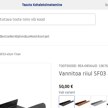
Tasuta Kohaletoimetamine
S
d
Bestseller
Allahindlus
Meist
Kontakt
l SF03 45cm Titan
TOOTEKOOD
:
REA-08564
ID
:
13676
Vannitoa riiul SF03
50,00 €
Vali variant