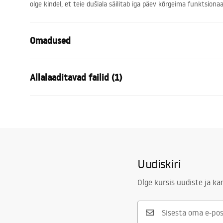
olge kindel, et teie dušiala säilitab iga päev kõrgeima funktsionaa
Omadused
Värv
Titaan
Allalaaditavad failid (1)
Materjal
Roostevaba 
Paigaldusviis
Kruvitav
Garantiitingimused
Laius
450
mm
Warranty_Terms_and_Conditions_Accessories_-_24.pdf
Kõrgus
50
mm
Sügavus
90
mm
Uudiskiri
Garantii
24 kuud
Olge kursis uudiste ja k