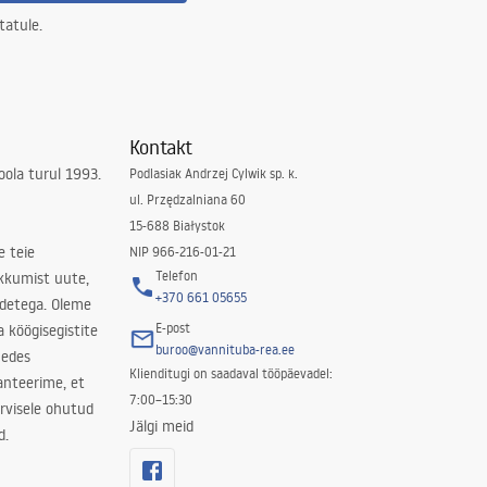
tatule.
Kontakt
ola turul 1993.
Podlasiak Andrzej Cylwik sp. k.
ul. Przędzalniana 60
15-688 Białystok
e teie
NIP 966-216-01-21
Telefon
kkumist uute,
+370 661 05655
odetega. Oleme
E-post
a köögisegistite
buroo@vannituba-rea.ee
nedes
Klienditugi on saadaval tööpäevadel:
ranteerime, et
7:00–15:30
rvisele ohutud
Jälgi meid
d.