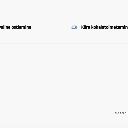
valine ostlemine
Kiire kohaletoimetamin
Me tarn