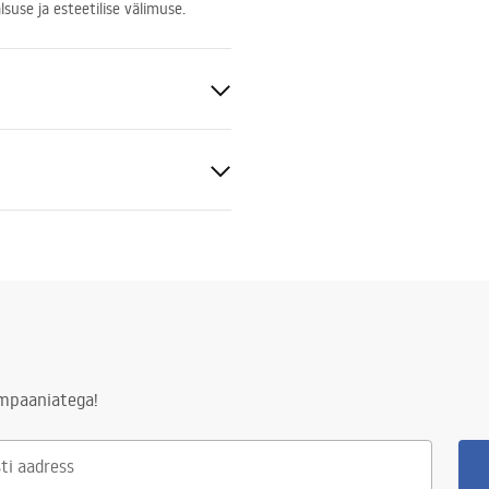
lsuse ja esteetilise välimuse.
teras
ampaaniatega!