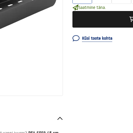
Saatmine täna.
Küsi toote kohta