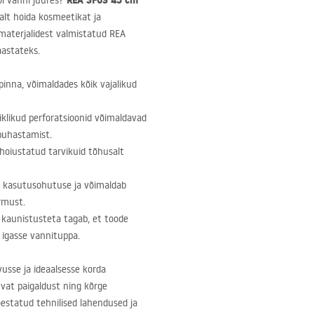
REA
SF03 45 cm
või vanni juures?
alt hoida kosmeetikat ja
materjalidest valmistatud
REA
aastateks.
nna, võimaldades kõik vajalikud
iklikud perforatsioonid võimaldavad
 puhastamist.
 hoiustatud tarvikuid tõhusalt
e kasutusohutuse ja võimaldab
rmust.
te kaunistusteta tagab, et toode
 igasse vannituppa.
sse ja ideaalsesse korda
uvat paigaldust ning kõrge
estatud tehnilised lahendused ja