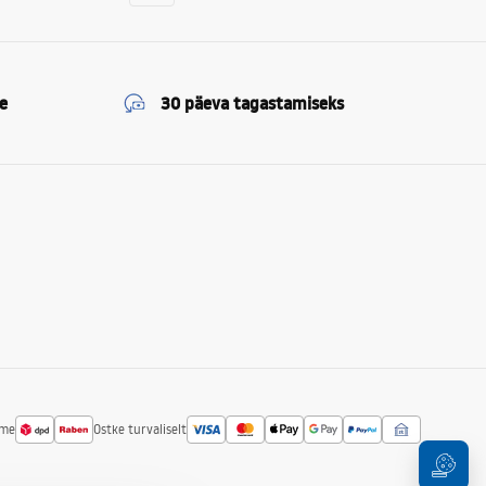
e
30 päeva tagastamiseks
ime
Ostke turvaliselt