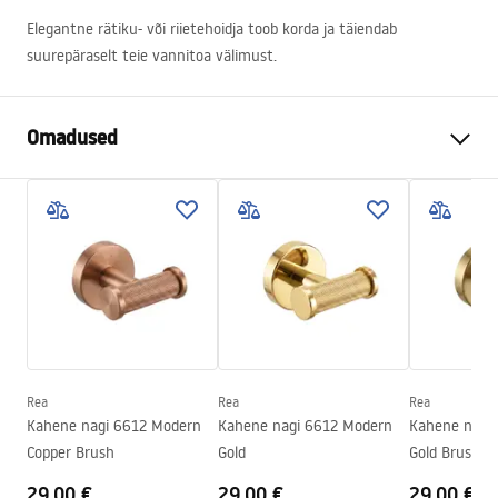
Elegantne rätiku- või riietehoidja toob korda ja täiendab
suurepäraselt teie vannitoa välimust.
Omadused
Värv
Harjatud kuld
Materjal
Metall
Paigaldusviis
Kruvitav
Laius
605
mm
Kõrgus
50
mm
Sügavus
80
mm
Rea
Rea
Rea
Seeria
Modern
Kahene nagi 6612 Modern
Kahene nagi 6612 Modern
Kahene nagi
Garantii
24 kuud
Copper Brush
Gold
Gold Brush
29,00 €
29,00 €
29,00 €