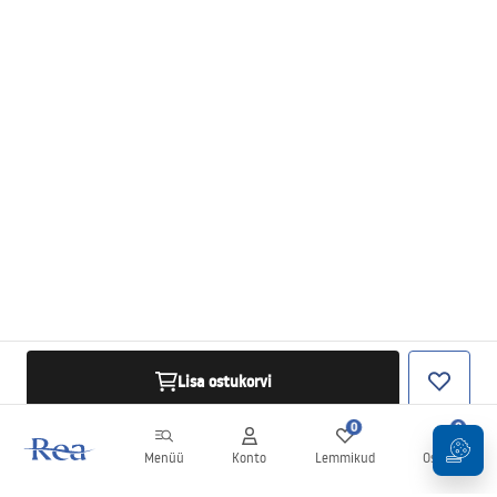
Lisa ostukorvi
0
0
Menüü
Konto
Lemmikud
Ostukorv