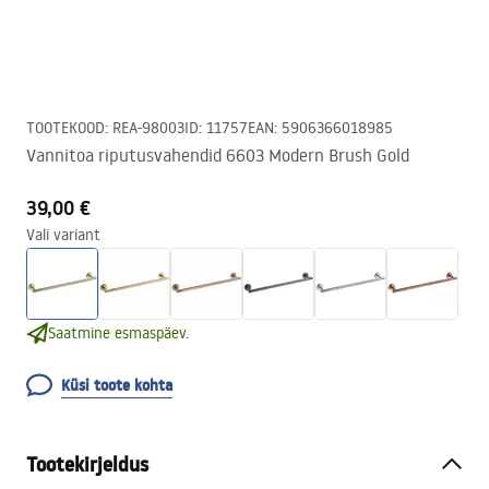
TOOTEKOOD
:
REA-98003
ID
:
11757
EAN
:
5906366018985
Vannitoa riputusvahendid 6603 Modern Brush Gold
39,00 €
Vali variant
Saatmine esmaspäev.
Küsi toote kohta
Tootekirjeldus