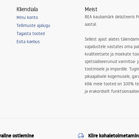
Kliendiala
Meist
REA kaubamärk debüteeris Po
Minu konto
aastal.
Tellimuste ajalugu
Tagasta tooted
Sellest ajast alates täiendam
Esita kaebus
vajadustele vastates oma pa
kvaliteetsete ja moekate to
spetsialiseerunud vannitoa- j
tootmisele ja impordile. Tugi
pikaajalisele kogemusele, ga
kõik meie tooted on 100% te
ja erakordselt funktsionaalse
valine ostlemine
Kiire kohaletoimetamin