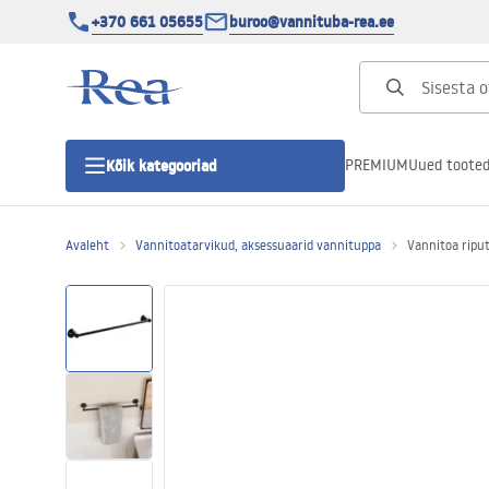
+370 661 05655
buroo@vannituba-rea.ee
PREMIUM
Uued toote
Kõik kategooriad
Avaleht
Vannitoatarvikud, aksessuaarid vannituppa
Vannitoa ripu
Dušikabiinid
Duši uks
Vannitoa dušialused
Lineaarne duši äravool