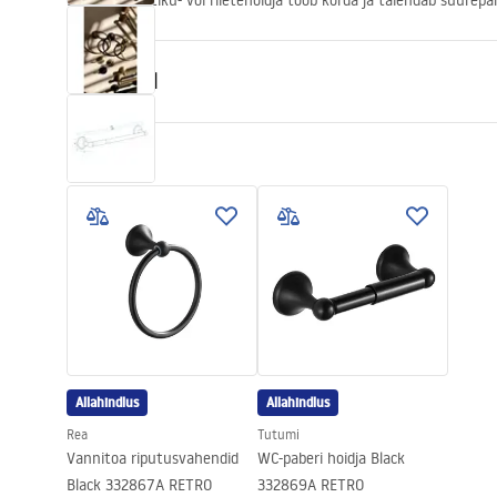
Elegantne rätiku- või riietehoidja toob korda ja täiendab suurepä
Omadused
Värv
Must
Materjal
Metall
Paigaldusviis
Kruvitav
Laius
650
mm
Kõrgus
55
mm
Sügavus
75
mm
Seeria
Retro
Garantii
24 kuud
Allahindlus
Allahindlus
Rea
Tutumi
Vannitoa riputusvahendid
WC-paberi hoidja Black
Black 332867A RETRO
332869A RETRO