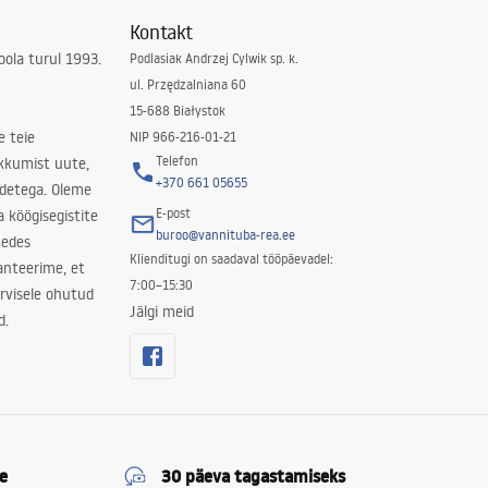
Kontakt
ola turul 1993.
Podlasiak Andrzej Cylwik sp. k.
ul. Przędzalniana 60
15-688 Białystok
e teie
NIP 966-216-01-21
Telefon
kkumist uute,
+370 661 05655
odetega. Oleme
E-post
a köögisegistite
buroo@vannituba-rea.ee
nedes
Klienditugi on saadaval tööpäevadel:
ranteerime, et
7:00–15:30
rvisele ohutud
Jälgi meid
d.
e
30 päeva tagastamiseks