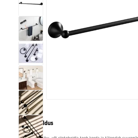
Tualettruumid
Vajub ära
Vannid ja ekraanid
Vannitoa segistid
Vannitoas dušid
Köök
Vannitoa tarvikud
Tootekirjeldus