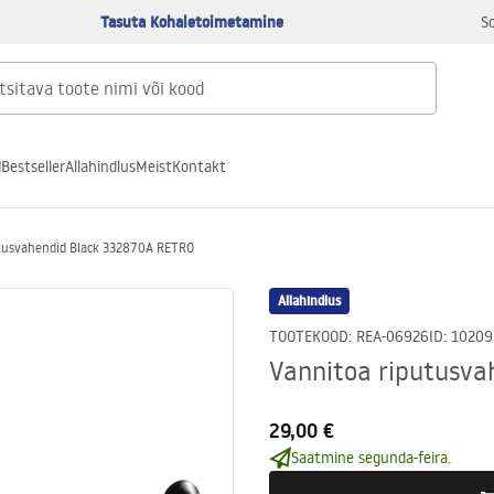
Tasuta Kohaletoimetamine
S
d
Bestseller
Allahindlus
Meist
Kontakt
tusvahendid Black 332870A RETRO
Allahindlus
TOOTEKOOD
:
REA-06926
ID
:
10209
Vannitoa riputusv
29,00 €
Saatmine segunda-feira.