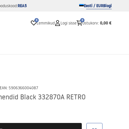
REA5
Eesti / EUR
Blogi
ooduskood:
0
0
0,00 €
Lemmikud
Logi sisse
Ostukorv
:
EAN
:
5906366004087
ahendid Black 332870A RETRO