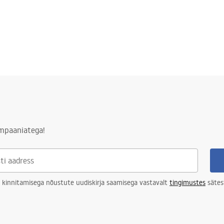
ampaaniatega!
 kinnitamisega nõustute uudiskirja saamisega vastavalt
tingimustes
sätes