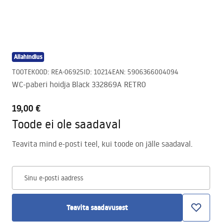
Allahindlus
TOOTEKOOD
:
REA-06925
ID
:
10214
EAN
:
5906366004094
WC-paberi hoidja Black 332869A RETRO
19,00 €
Toode ei ole saadaval
Teavita mind e-posti teel, kui toode on jälle saadaval.
Sinu e-posti aadress
Teavita saadavusest