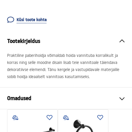
Küsi toote kohta
Tootekirjeldus
Praktiline paberihoidja võimaldab hoida vannituba korralikult ja
korras ning selle moodne disain lisab teie vannitoale täiendava
dekoratiivse elemendi. Tänu kergele ja vastupidavale materjalile
sobib hoidja ideaalselt vannitoas kasutamiseks.
Omadused
Värv
Must
Materjal
Metall