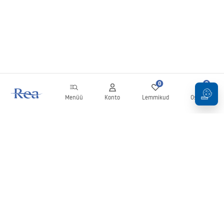
0
0
Menüü
Konto
Lemmikud
Ostukorv
Uudiskiri
Olge kursis uudiste ja kampaaniatega!
Registreeru