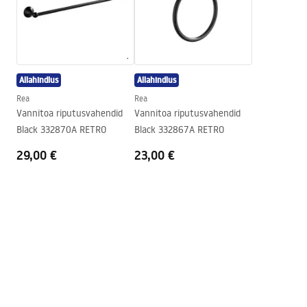
Paigaldusviis
Kruvitav
Laius
215
mm
Kõrgus
55
mm
Sügavus
75
mm
Allahindlus
Allahindlus
Seeria
Retro
Rea
Rea
Garantii
24 kuud
Vannitoa riputusvahendid
Vannitoa riputusvahendid
Black 332870A RETRO
Black 332867A RETRO
29,00 €
23,00 €