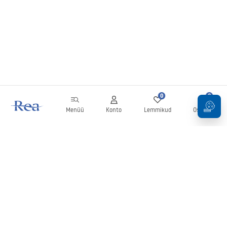
0
0
Menüü
Konto
Lemmikud
Ostukorv
Uudiskiri
Olge kursis uudiste ja kampaaniatega!