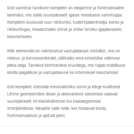
Grid vannitoa tarvikute komplekt on elegantne ja funktsionaalne
lahendus, mis sobib suurepäraselt igasse moodsasse vannituppa.
Komplekti kuuluvad suur rätikuriiul, tualettpaberihoidja, konks ja
rätikurõngas, moodustades ühtse ja stiilse terviku igapäevaseks
kasutamiseks.
Kõik elemendid on valmistatud vastupidavast metallist, mis on
niiskus- ja korrosioonikindel, säilitades oma esteetilise välimuse
pikka aega. Tarvikud kinnitatakse kruvidega, mis tagab stabiilsuse,
kindla paigalduse ja vastupidavuse ka intensiivsel kasutamisel.
Grid komplekt ühendab minimalistliku vormi ja kõrge kvaliteedi.
Lihtne geomeetriline disain ja dekoratiivne soonimine sobivad
suurepäraselt nii klassikalistesse kui kaasaegsetesse
interjööridesse. Ideaalne valik neile, kes hindavad korda,
funktsionaalsust ja ajatuid jooni.