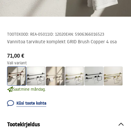
TOOTEKOOD
:
REA-05011
ID
:
12020
EAN
:
5906366016523
Vannitoa tarvikute komplekt GRID Brush Copper 4 osa
71,00 €
Vali variant
Saatmine måndag.
Küsi toote kohta
Tootekirjeldus