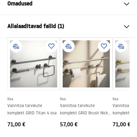
Omadused
Värv
Harjatud vask
Allalaaditavad failid (1)
Materjal
Metall
Paigaldusviis
Kruvitav
Garantiitingimused
Seeria
Grid
Warranty_Terms_and_Conditions_Accessories_-_24.pdf
Garantii
24 kuud
Rea
Rea
Rea
Vannitoa tarvikute
Vannitoa tarvikute
Vannitoa tar
komplekt GRID Titan 4 osa
komplekt GRID Brush Nickel
komplekt GRI
4 osa
osa
71,00 €
57,00 €
71,00 €