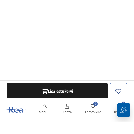
Lisa ostukorvi
0
0
Menüü
Konto
Lemmikud
Ostukorv