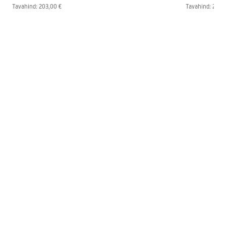
Tavahind
:
203,00 €
Tavahind
:
203,