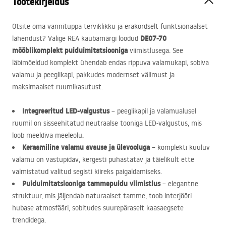
Tootekirjeldus
Otsite oma vannituppa terviklikku ja erakordselt funktsionaalset
DE07-70
lahendust? Valige
REA
kaubamärgi loodud
mööblikomplekt
puiduimitatsiooniga
viimistlusega. See
läbimõeldud komplekt ühendab endas rippuva valamukapi, sobiva
valamu ja peeglikapi, pakkudes modernset välimust ja
maksimaalset ruumikasutust.
Integreeritud
LED
-valgustus
– peeglikapil ja valamualusel
ruumil on sisseehitatud neutraalse tooniga
LED
-valgustus, mis
loob meeldiva meeleolu.
Keraamiline valamu avause ja ülevooluga
– komplekti kuuluv
valamu on vastupidav, kergesti puhastatav ja täielikult ette
valmistatud valitud segisti kiireks paigaldamiseks.
Puiduimitatsiooniga tammepuidu viimistlus
– elegantne
struktuur, mis jäljendab naturaalset tamme, toob interjööri
hubase atmosfääri, sobitudes suurepäraselt kaasaegsete
trendidega.