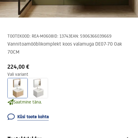
TOOTEKOOD
:
REA-M0608
ID
:
13743
EAN
:
5906366039669
Vannitoamööblikomplekt koos valamuga DE07-70 Oak
70CM
224,00 €
Vali variant
Saatmine täna.
Küsi toote kohta