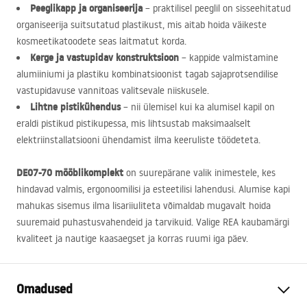
Peeglikapp ja organiseerija
– praktilisel peeglil on sisseehitatud
organiseerija suitsutatud plastikust, mis aitab hoida väikeste
kosmeetikatoodete seas laitmatut korda.
Kerge ja vastupidav konstruktsioon
– kappide valmistamine
alumiiniumi ja plastiku kombinatsioonist tagab sajaprotsendilise
vastupidavuse vannitoas valitsevale niiskusele.
Lihtne pistikühendus
– nii ülemisel kui ka alumisel kapil on
eraldi pistikud pistikupessa, mis lihtsustab maksimaalselt
elektriinstallatsiooni ühendamist ilma keeruliste töödeteta.
DE07-70 mööblikomplekt
on suurepärane valik inimestele, kes
hindavad valmis, ergonoomilisi ja esteetilisi lahendusi. Alumise kapi
mahukas sisemus ilma lisariiuliteta võimaldab mugavalt hoida
suuremaid puhastusvahendeid ja tarvikuid. Valige
REA
kaubamärgi
kvaliteet ja nautige kaasaegset ja korras ruumi iga päev.
Omadused