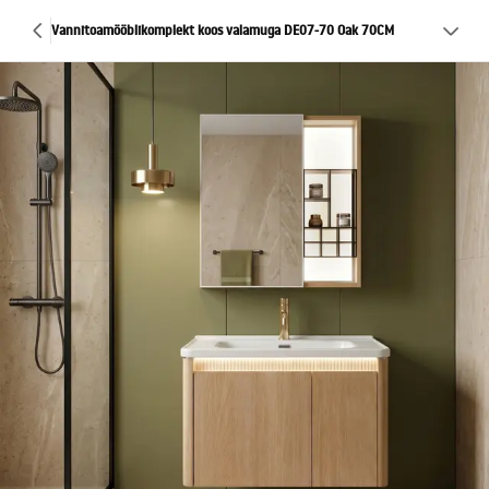
Vannitoamööblikomplekt koos valamuga DE07-70 Oak 70CM