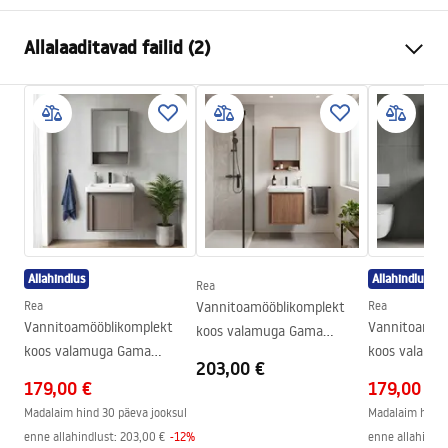
Värv
Pruun
Allalaaditavad failid (2)
Paigaldusviis
Seinale
Materjal
Alumiinium , Sanitaartehniline
Garantiitingimused
keraamika, Plastik
Warranty_Terms_and_Conditions_-_Furniture_-
Kõrgus
490
mm
_24.pdf
Laius
710
mm
Sügavus
510
mm
Manual
Instrukcja_monta__u_Zestaw_mebli___azienkowych_D
E07-70.pdf
Allahindlus
Allahindlus
Rea
Rea
Vannitoamööblikomplekt
Rea
Vannitoamööblikomplekt
Vannitoamöö
koos valamuga Gama
koos valamuga Gama
koos valamu
T25023 HHL 50CM
203,00 €
T25023 KJM 50CM
T25023 BXM
179,00 €
179,00 €
Madalaim hind 30 päeva jooksul
Madalaim hind 
enne allahindlust:
203,00 €
-
12
%
enne allahindlu