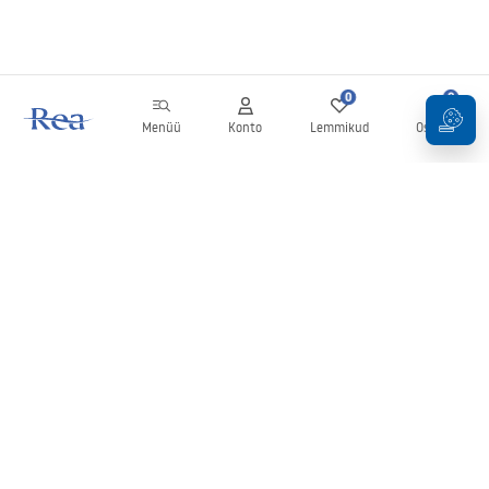
0
0
Menüü
Konto
Lemmikud
Ostukorv
Uudiskiri
Olge kursis uudiste ja kampaaniatega!
Registreeru
Oma andmete sisestamise ja kinnitamisega nõustute uudiskirja
saamisega vastavalt
tingimustes
sätestatule.