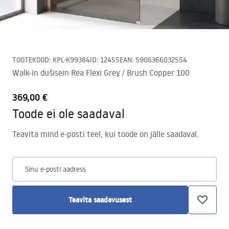
TOOTEKOOD
:
KPL-K99384
ID
:
12455
EAN
:
5906366032554
Walk-in dušisein Rea Flexi Grey / Brush Copper 100
369,00 €
Toode ei ole saadaval
Teavita mind e-posti teel, kui toode on jälle saadaval.
Sinu e-posti aadress
Teavita saadavusest