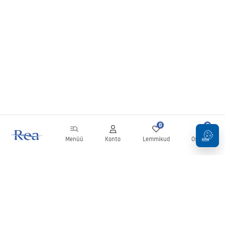
0
0
Menüü
Konto
Lemmikud
Ostukorv
Uudiskiri
Olge kursis uudiste ja kampaaniatega!