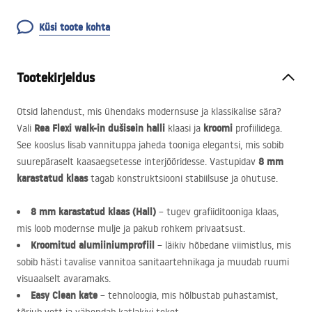
Küsi toote kohta
Tootekirjeldus
Otsid lahendust, mis ühendaks modernsuse ja klassikalise sära?
Rea Flexi walk-in dušisein
halli
kroomi
Vali
klaasi ja
profiilidega.
See kooslus lisab vannituppa jaheda tooniga elegantsi, mis sobib
8 mm
suurepäraselt kaasaegsetesse interjööridesse. Vastupidav
karastatud klaas
tagab konstruktsiooni stabiilsuse ja ohutuse.
8 mm karastatud klaas (Hall)
– tugev grafiiditooniga klaas,
mis loob modernse mulje ja pakub rohkem privaatsust.
Kroomitud alumiiniumprofiil
– läikiv hõbedane viimistlus, mis
sobib hästi tavalise vannitoa sanitaartehnikaga ja muudab ruumi
visuaalselt avaramaks.
Easy Clean kate
– tehnoloogia, mis hõlbustab puhastamist,