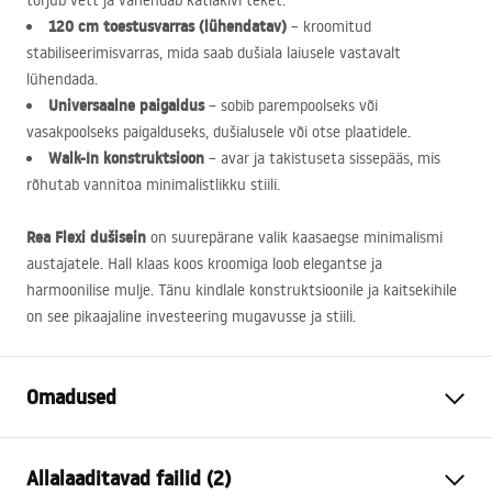
tõrjub vett ja vähendab katlakivi teket.
120 cm toestusvarras (lühendatav)
– kroomitud
stabiliseerimisvarras, mida saab dušiala laiusele vastavalt
lühendada.
Universaalne paigaldus
– sobib parempoolseks või
vasakpoolseks paigalduseks, dušialusele või otse plaatidele.
Walk-In konstruktsioon
– avar ja takistuseta sissepääs, mis
rõhutab vannitoa minimalistlikku stiili.
Rea Flexi dušisein
on suurepärane valik kaasaegse minimalismi
austajatele. Hall klaas koos kroomiga loob elegantse ja
harmoonilise mulje. Tänu kindlale konstruktsioonile ja kaitsekihile
on see pikaajaline investeering mugavusse ja stiili.
Omadused
Suurus (uks x sein)
100
Allalaaditavad failid (2)
Värv
Harjatud vask