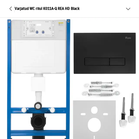
Varjatud WC riiul K011A-Q REA HD Black