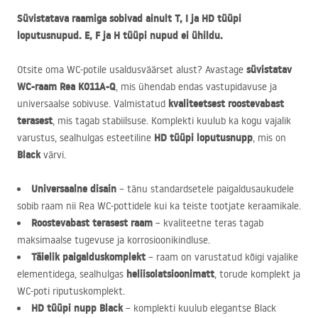
Süvistatava raamiga sobivad ainult T, I ja HD tüüpi
loputusnupud. E, F ja H tüüpi nupud ei ühildu.
süvistatav
Otsite oma WC-potile usaldusväärset alust? Avastage
WC-raam Rea K011A-Q
, mis ühendab endas vastupidavuse ja
kvaliteetsest roostevabast
universaalse sobivuse. Valmistatud
terasest
, mis tagab stabiilsuse. Komplekti kuulub ka kogu vajalik
HD tüüpi loputusnupp
varustus, sealhulgas esteetiline
, mis on
Black
värvi.
Universaalne disain
– tänu standardsetele paigaldusaukudele
sobib raam nii Rea WC-pottidele kui ka teiste tootjate keraamikale.
Roostevabast terasest raam
– kvaliteetne teras tagab
maksimaalse tugevuse ja korrosioonikindluse.
Täielik paigalduskomplekt
– raam on varustatud kõigi vajalike
heliisolatsioonimatt
elementidega, sealhulgas
, torude komplekt ja
WC-poti riputuskomplekt.
HD tüüpi nupp Black
– komplekti kuulub elegantse Black