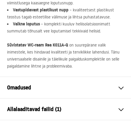
viimistlusega kaasaegne loputusnupp.
Vastupidavast plastikust nupp
– kvaliteetsest plastikust
teostus tagab esteetilise välimuse ja lihtsa puhastatavuse.
Vaikne loputus
– komplekti kuuluv heliisolatsioonimatt
summutab tõhusalt vee loputamisel tekkivaid helisid.
Süvistatav WC-raam Rea K011A-Q
on suurepärane valik
inimestele, kes hindavad kvaliteeti ja terviklikke lahendusi. Tänu
universaalsele disainile ja täielikule paigalduskomplektile on selle
paigaldamine lihtne ja probleemivaba.
Omadused
Raami tüüp
WC-kausside jaoks
Allalaaditavad failid (1)
Mudel
K011A-Q
Ühilduvad loputusnupud
Tüüp HD
Paigaldusjuhend