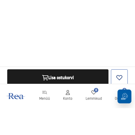
Lisa ostukorvi
0
0
Menüü
Konto
Lemmikud
Ostukorv
Uudiskiri
Olge kursis uudiste ja kampaaniatega!