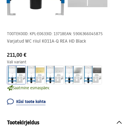
TOOTEKOOD
:
KPL-E0633
ID
:
13718
EAN
:
5906366045875
Varjatud WC riiul K011A-Q REA HD Black
211,00 €
Vali variant
Saatmine esmaspäev.
Küsi toote kohta
Tootekirjeldus