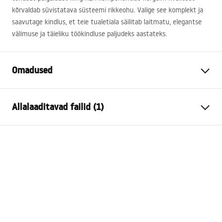
kõrvaldab süvistatava süsteemi rikkeohu. Valige see komplekt ja
saavutage kindlus, et teie tualetiala säilitab laitmatu, elegantse
välimuse ja täieliku töökindluse paljudeks aastateks.
Omadused
Raami tüüp
WC-kausside jaoks
Allalaaditavad failid (1)
Mudel
024N
Ühilduvad loputusnupud
Tüüp HD
Paigaldusjuhend
Minimaalne
130 mm
Instrukcja_monta__u_i_obs__ugi_Stela__a_podtynkow
paigaldussügavus
ego__WC_SLIM_024N.pdf
Paigalduskruvide
18 cm, 23 cm
vahekaugus
Loputatav
3 / 6
Tapis d'insonorisation kaasa
Jah