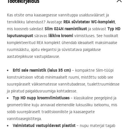
Tootekirjeldus
Kas otsite oma kaasaegsesse vannituppa usaldusväärset ja
REA
süvistatav WC-komplekt
terviklikku lahendust? Avastage
,
Slim 024N raamistikust
Typ HD
mis koosneb saledast
ja sobivast
loputusnupust
läikiva kroomi
säravas
viimistluses. See hoolikalt
komplekteeritud
REA
komplekt ühendab ideaalselt maksimaalse
ruumisäästu, ajatu elegantsi ja süvistatava paigalduse
aastatepikkuse vastupidavuse.
Eriti sale raamistik (laius 35 cm)
– kompaktne Slim-tüüpi
konstruktsioon võtab minimaalselt ruumi, mistõttu sobib see
suurepäraselt väiksematesse vannitubadesse, tualettruumidesse
ja piiratud paigaldusruumiga kohtadesse.
Typ HD nupp kroomviimistluses
– klassikaline peegelpind ja
geomeetriline kuju annavad elemendile luksusliku iseloomu, mis
sobib suurepäraselt traditsiooniliste ja kaasaegsete
vannitoasegistitega.
Valmistatud vastupidavast plastist
– nupu materjal tagab