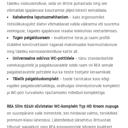
täieliku niiskuskindluse, seda on lihtne puhastada ning see
võimaldab igapäevase kasutamise jäljed kiiresti eemaldada.
Kahekordne loputusmehhanism
– kaks ergonoomilist
ristkülikukujulist klahvi võimaldavad valida väiksema või suurema
veekoguse, tagades igapäevase reaalse kokkuhoiu veetarbimises.
Tugev paigaldusraam
– kvaliteetne teras ja raami profiili
stabiilne konstruktsioon tagavad maksimaalse koormustaluvuse
ning täieliku korrosioonikindluse katte all.
Universaalne sobivus WC-pottidele
– tänu standardsetele
vahekaugustele ja paigaldusavadele sobib raam nii
REA
seinale
paigaldatavatele pottidele kui ka teiste tootjate keraamikale.
Täielik paigalduskomplekt
– toode tarnitakse koos kõigi
vajalike paigaldusdetailidega, sealhulgas ühendustorude komplekti
ja WC-poti turvaliseks riputamiseks mõeldud komplektiga.
REA
Slim 024N süvistatav WC-komplekt Typ HD Kroom nupuga
on suurepärane valik inimestele, kes hindavad valmis, terviklikke
premium-klassi lahendusi. Läbimõeldud ülesehitus lihtsustab
tõhusat paigaldust ning
REA
komponentide kõrgeim kvaliteet