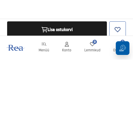
Lisa ostukorvi
0
0
Menüü
Konto
Lemmikud
Ostukorv
Uudiskiri
Olge kursis uudiste ja kampaaniatega!
Registreeru