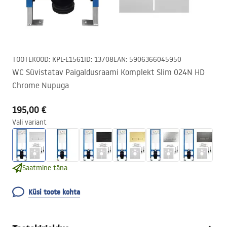
TOOTEKOOD
:
KPL-E1561
ID
:
13708
EAN
:
5906366045950
WC Süvistatav Paigaldusraami Komplekt Slim 024N HD
Chrome Nupuga
195,00 €
Vali variant
Saatmine täna.
Küsi toote kohta