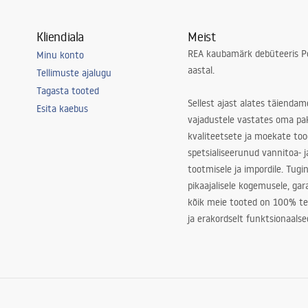
Kliendiala
Meist
REA kaubamärk debüteeris Po
Minu konto
aastal.
Tellimuste ajalugu
Tagasta tooted
Sellest ajast alates täiendam
Esita kaebus
vajadustele vastates oma pa
kvaliteetsete ja moekate to
spetsialiseerunud vannitoa- j
tootmisele ja impordile. Tugi
pikaajalisele kogemusele, ga
kõik meie tooted on 100% te
ja erakordselt funktsionaalse