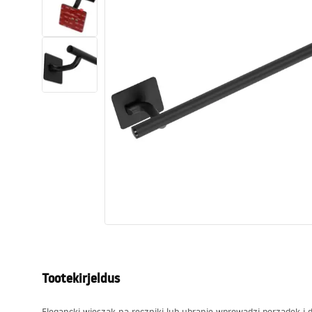
Tualettruumid
Vajub ära
Vannid ja ekraanid
Vannitoa segistid
Vannitoas dušid
Köök
Vannitoa tarvikud
Tootekirjeldus