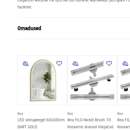
Elegancki wieszak na ręczniki lub ubranie wprowadzi porządek i 
łazienki.
Omadused
Värv
Must
Materjal
Metall
Paigaldusviis
Isekleepuv
Laius
455
mm
Kõrgus
60
mm
Sügavus
70
mm
Seeria
Moon
Garantii
24 kuud
Rea
Rea
Rea
LED seinapeegel 60x100cm
Rea FILO Nickel Brush 70
Rea FIL
DART GOLD
lineaarne äravool Harjatud
lineaar