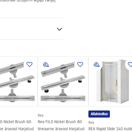
doskonale uzupełni wgląd twojej
Allahindlus
Rea
O Nickel Brush 60
Rea FILO Nickel Brush 80
Rea
ne äravool Harjatud
lineaarne äravool Harjatud
REA Rapid Slide 140 kuld