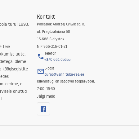
Kontakt
ola turul 1993.
Podlasiak Andrzej Cylwik sp. k.
ul. Przędzalniana 60
15-688 Białystok
e teie
NIP 966-216-01-21
Telefon
kkumist uute,
+370 661 05655
odetega. Oleme
E-post
a köögisegistite
buroo@vannituba-rea.ee
nedes
Klienditugi on saadaval tööpäevadel:
ranteerime, et
7:00–15:30
rvisele ohutud
Jälgi meid
d.