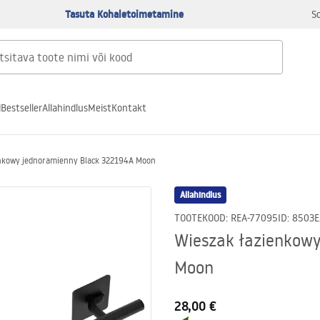
Tasuta Kohaletoimetamine
S
d
Bestseller
Allahindlus
Meist
Kontakt
nkowy jednoramienny Black 322194A Moon
Allahindlus
TOOTEKOOD
:
REA-77095
ID
:
8503
E
Wieszak łazienkow
Moon
28,00 €