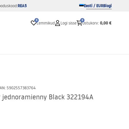
REA5
Eesti / EUR
Blogi
ooduskood:
0
0
0,00 €
Lemmikud
Logi sisse
Ostukorv
:
AN
:
5902557383764
y jednoramienny Black 322194A