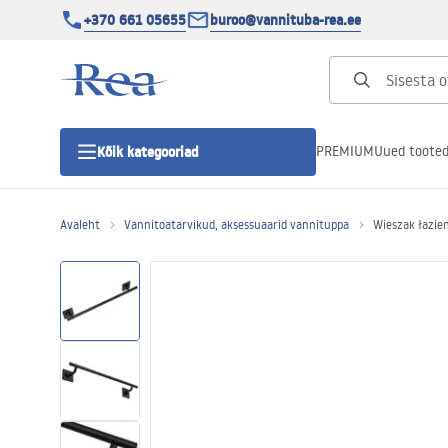
+370 661 05655
buroo@vannituba-rea.ee
PREMIUM
Uued toote
Kõik kategooriad
Avaleht
Vannitoatarvikud, aksessuaarid vannituppa
Wieszak łazie
Dušikabiinid
Duši uks
Vannitoa dušialused
Lineaarne duši äravool