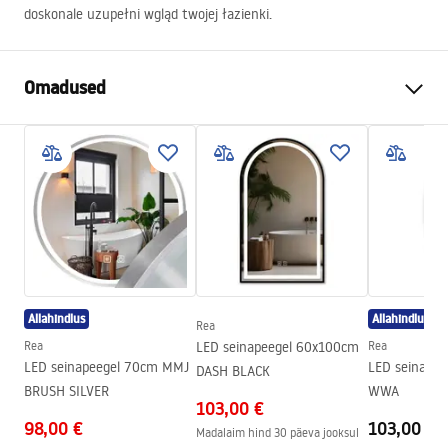
doskonale uzupełni wgląd twojej łazienki.
Omadused
Värv
Must
Materjal
Metall
Paigaldusviis
Kruvitav
Laius
620
mm
Kõrgus
45
mm
Sügavus
60
mm
Allahindlus
Allahindlus
Rea
Seeria
Til
Rea
LED seinapeegel 60x100cm
Rea
Garantii
24 kuud
LED seinapeegel 70cm MMJ
LED seinape
DASH BLACK
BRUSH SILVER
WWA
103,00 €
98,00 €
103,00 €
Madalaim hind 30 päeva jooksul