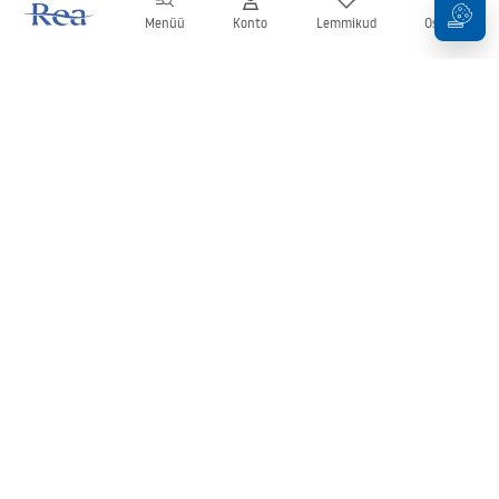
Menüü
Konto
Lemmikud
Ostukorv
Uudiskiri
Olge kursis uudiste ja kampaaniatega!
Registreeru
Oma andmete sisestamise ja kinnitamisega nõustute uudiskirja
saamisega vastavalt
tingimustes
sätestatule.