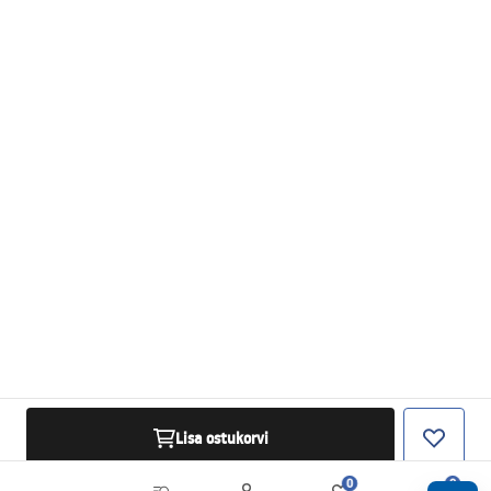
Lisa ostukorvi
0
0