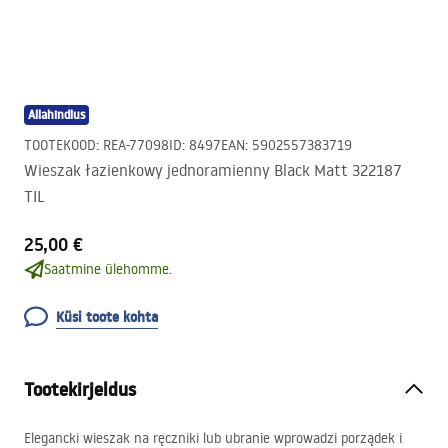
Allahindlus
TOOTEKOOD
:
REA-77098
ID
:
8497
EAN
:
5902557383719
Wieszak łazienkowy jednoramienny Black Matt 322187
TIL
25,00 €
Saatmine ülehomme.
Küsi toote kohta
Tootekirjeldus
Elegancki wieszak na ręczniki lub ubranie wprowadzi porządek i