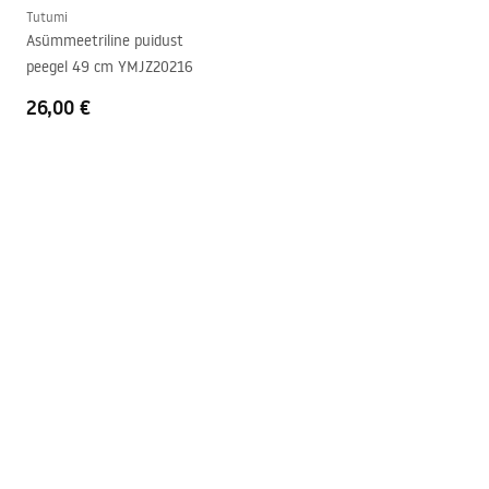
Tutumi
Asümmeetriline puidust
peegel 49 cm YMJZ20216
26,00 €