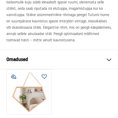
iseloomulik kuju sobib ideaalselt igasse ruumi, olenemata selle
stiilist, seda saab riputada nii elutuppa, magamistuppa kui ka
vannituppa. Stiilne asümmeetriline rihmaga peegel Tutumi home
on suurepärane kaunistus igasse interjööri vintage, klassikalises
või skandinaavia stiilis. Elegantne rihm, mis on peegli käepidemeks,
annab sellele ainulaadse stiili. Peegli optimaalsed mõõtmed
toimivad hästi – mitte ainult kaunistusena.
Omadused
Pikkus (mm)
490
mm
Laius (mm)
550
mm
Värv
Liiv, Pruun
Kuju
Ristkülikukujuline
Mudel
YMJZ20216