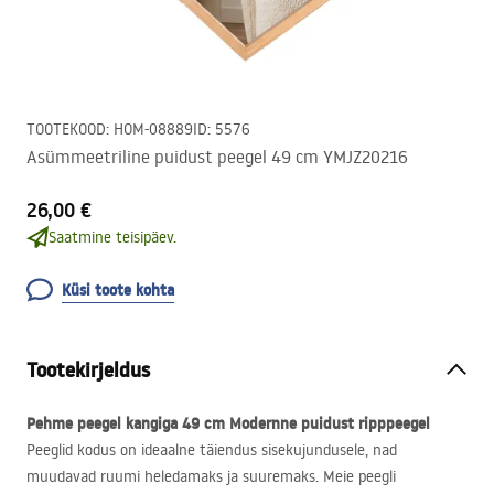
TOOTEKOOD
:
HOM-08889
ID
:
5576
Asümmeetriline puidust peegel 49 cm YMJZ20216
26,00 €
Saatmine teisipäev.
Küsi toote kohta
Tootekirjeldus
Pehme peegel kangiga 49 cm
Modernne puidust ripppeegel
Peeglid kodus on ideaalne täiendus sisekujundusele, nad
muudavad ruumi heledamaks ja suuremaks. Meie peegli