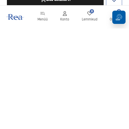
0
0
Menüü
Konto
Lemmikud
Ostukorv
Uudiskiri
Olge kursis uudiste ja kampaaniatega!
Registreeru
Oma andmete sisestamise ja kinnitamisega nõustute uudiskirja
saamisega vastavalt
tingimustes
sätestatule.