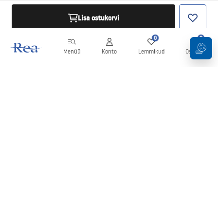
Lisa ostukorvi
0
0
Menüü
Konto
Lemmikud
Ostukorv
Uudiskiri
Olge kursis uudiste ja kampaaniatega!
Registreeru
Oma andmete sisestamise ja kinnitamisega nõustute uudiskirja
saamisega vastavalt
tingimustes
sätestatule.