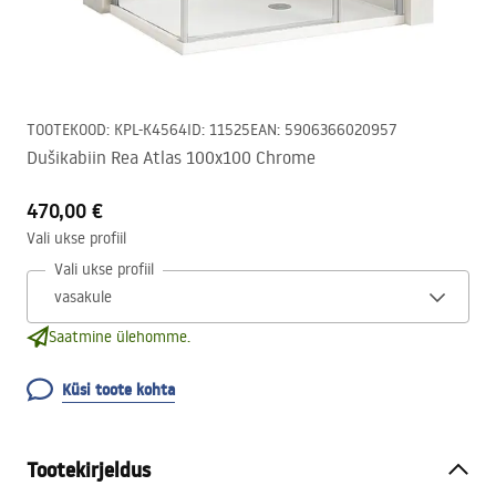
TOOTEKOOD
:
KPL-K4564
ID
:
11525
EAN
:
5906366020957
Dušikabiin Rea Atlas 100x100 Chrome
470,00 €
Vali ukse profiil
Vali ukse profiil
Saatmine ülehomme.
Küsi toote kohta
Tootekirjeldus