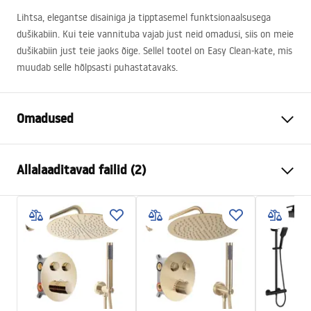
Lihtsa, elegantse disainiga ja tipptasemel funktsionaalsusega
dušikabiin. Kui teie vannituba vajab just neid omadusi, siis on meie
dušikabiin just teie jaoks õige. Sellel tootel on Easy Clean-kate, mis
muudab selle hõlpsasti puhastatavaks.
Omadused
Suurus (uks x sein)
100x100
Allalaaditavad failid (2)
Värv
Chrome
Kabiini tüüp
Nurgas
Warunki bezpieczeństwa
Klaasi värvus
Transparent 6mm
WARUNKI BEZPIECZENSTWA KABINY DRZWI
Avamismeetod
Kallutatav
PARAWANY.pdf
Seria
Atlas
Paigaldamine
Dušialusel või põrandal
Instrukcja montażu
Kõrgus (mm)
2000
mm