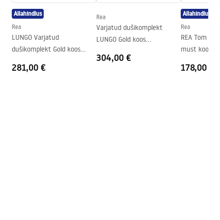
Instrukcja montażu kabiny Atlas.pdf
Allahindlus
Allahindlus
Dušikabiini suund
Vasakule või paremale
Rea
Rea
Varjatud dušikomplekt
Rea
Garantii
24 kuud
LUNGO Varjatud
REA Tom duš
LUNGO Gold koos
Easy Clean kate
Jah, klaasi ühel poolel
dušikomplekt Gold koos
must koos t
termostaadiga + BOX
304,00 €
termostaadiga + karbiga
281,00 €
178,00 €