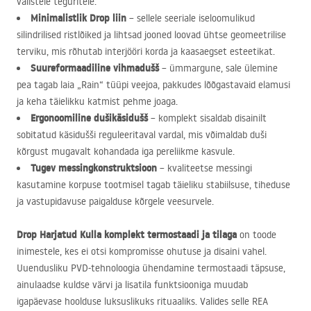
välistele teguritele.
Minimalistlik Drop liin
– sellele seeriale iseloomulikud
silindrilised ristlõiked ja lihtsad jooned loovad ühtse geomeetrilise
terviku, mis rõhutab interjööri korda ja kaasaegset esteetikat.
Suureformaadiline vihmadušš
– ümmargune, sale ülemine
pea tagab laia „Rain“ tüüpi veejoa, pakkudes lõõgastavaid elamusi
ja keha täielikku katmist pehme joaga.
Ergonoomiline dušikäsidušš
– komplekt sisaldab disainilt
sobitatud käsidušši reguleeritaval vardal, mis võimaldab duši
kõrgust mugavalt kohandada iga pereliikme kasvule.
Tugev messingkonstruktsioon
– kvaliteetse messingi
kasutamine korpuse tootmisel tagab täieliku stabiilsuse, tiheduse
ja vastupidavuse paigalduse kõrgele veesurvele.
Drop Harjatud Kulla komplekt termostaadi ja tilaga
on toode
inimestele, kes ei otsi kompromisse ohutuse ja disaini vahel.
Uuendusliku
PVD
-tehnoloogia ühendamine termostaadi täpsuse,
ainulaadse kuldse värvi ja lisatila funktsiooniga muudab
igapäevase hoolduse luksuslikuks rituaaliks. Valides selle
REA