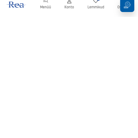
Menüü
Konto
Lemmikud
Ostukorv
Uudiskiri
Olge kursis uudiste ja kampaaniatega!
Registreeru
Oma andmete sisestamise ja kinnitamisega nõustute uudiskirja
saamisega vastavalt
tingimustes
sätestatule.