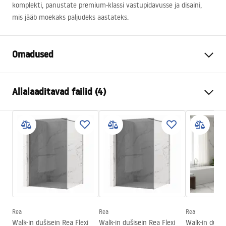
komplekti, panustate premium-klassi vastupidavusse ja disaini,
mis jääb moekaks paljudeks aastateks.
Omadused
Värv
Harjatud kuld
Allalaaditavad failid (4)
Materjal
Messing, ABS
Kraani tüüp
Termostaatiline
Turvalisuse teave
Paigaldusviis
Avatud
Safety_Information_Shower_set.pdf
Kõrguse reguleerimine
Jah
Minimaalne kõrgus
845
mm
Garantiitingimused
Maksimaalne kõrgus
1205
mm
Warranty_Terms_and_Conditions_Faucets_-_5.pdf
Vanni tilaustoru
Jah, fikseeritud
Rõhu reguleerimine
Ei
Rea
Rea
Rea
Paigaldusjuhend
Walk-in dušisein Rea Flexi
Walk-in dušisein Rea Flexi
Walk-in dušis