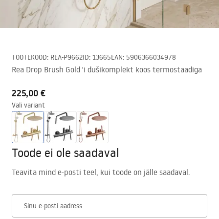
TOOTEKOOD
:
REA-P9662
ID
:
13665
EAN
:
5906366034978
Rea Drop Brush Gold 'i dušikomplekt koos termostaadiga
225,00 €
Vali variant
Toode ei ole saadaval
Teavita mind e-posti teel, kui toode on jälle saadaval.
Sinu e-posti aadress