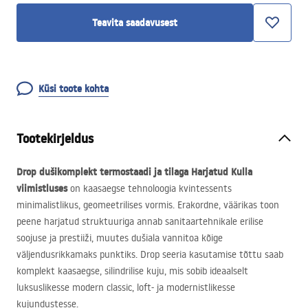
Teavita saadavusest
Küsi toote kohta
Tootekirjeldus
Drop dušikomplekt termostaadi ja tilaga Harjatud Kulla
viimistluses
on kaasaegse tehnoloogia kvintessents
minimalistlikus, geomeetrilises vormis. Erakordne, väärikas toon
peene harjatud struktuuriga annab sanitaartehnikale erilise
soojuse ja prestiiži, muutes dušiala vannitoa kõige
väljendusrikkamaks punktiks. Drop seeria kasutamise tõttu saab
komplekt kaasaegse, silindrilise kuju, mis sobib ideaalselt
luksuslikesse modern classic, loft- ja modernistlikesse
kujundustesse.