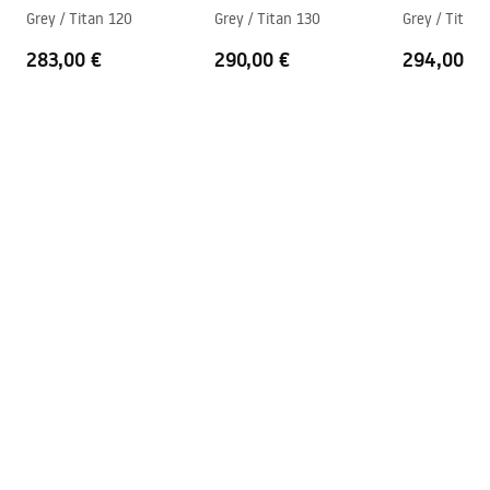
Anti-Calc süsteem
Jah
shower_set.pdf
Grey / Titan 120
Grey / Titan 130
Grey / Titan 
Kattetehnoloogia
PVD
283,00 €
290,00 €
294,00 €
Ühenduste vahekaugus
150
mm
Pielęgnacja
Garantii
5 aastat
Pielegnacja.pdf