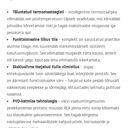
Täiustatud termostaatsegisti
– intelligentne termostaatpea
võimaldab vee püsitemperatuuri täpselt seadistada, mis kõrvaldab
juhusliku kõrvetamise riski ja tagab maksimaalse mugavuse iga
pesukorra ajal.
Funktsionaalne liikuv tila
– komplekt on varustatud praktilise
alumise tilaga, mis suurendab märkimisväärselt süsteemi
kasutusmugavust. See võimaldab mugavalt täita kaussi, ämbrit
või kiiresti jalgu loputada ilma vihmadušši käivitamata.
Eksklusiivne Harjatud Kulla viimistlus
– sügav,
ehtekujunduslik toon satiinläikega lisab interjöörile prestiiži. See
on äärmiselt funktsionaalne värv – harjatud kate peidab tõhusalt
väiksemaid veeplekke ja sõrmejälgi, lihtsustades laitmatu puhtuse
hoidmist.
PVD
-katmise tehnoloogia
– värvi vaakumtingimustes
pealekandmise protsess muudab
REA
pinna mitu korda kõvemaks
kui klassikaline galvaniseerimine. See tagab kõrgeima
vastupidavuse mehaanilistele kahjustustele, korrosioonile ja