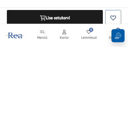
Lisa ostukorvi
0
0
Menüü
Konto
Lemmikud
Ostukorv
Uudiskiri
Olge kursis uudiste ja kampaaniatega!
Registreeru
Oma andmete sisestamise ja kinnitamisega nõustute uudiskirja