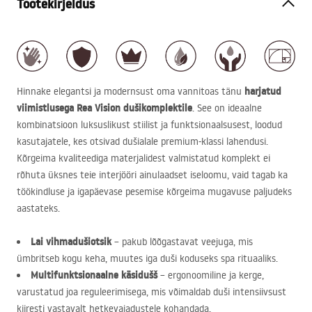
Tootekirjeldus
harjatud
Hinnake elegantsi ja modernsust oma vannitoas tänu
viimistlusega Rea Vision dušikomplektile
. See on ideaalne
kombinatsioon luksuslikust stiilist ja funktsionaalsusest, loodud
kasutajatele, kes otsivad dušialale premium-klassi lahendusi.
Kõrgeima kvaliteediga materjalidest valmistatud komplekt ei
rõhuta üksnes teie interjööri ainulaadset iseloomu, vaid tagab ka
töökindluse ja igapäevase pesemise kõrgeima mugavuse paljudeks
aastateks.
Lai vihmadušiotsik
– pakub lõõgastavat veejuga, mis
ümbritseb kogu keha, muutes iga duši koduseks spa rituaaliks.
Multifunktsionaalne käsidušš
– ergonoomiline ja kerge,
varustatud joa reguleerimisega, mis võimaldab duši intensiivsust
kiiresti vastavalt hetkevajadustele kohandada.