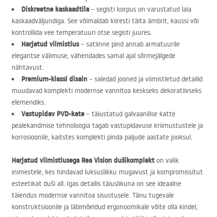
Diskreetne kaskaadtila
– segisti korpus on varustatud laia
kaskaadväljundiga. See võimaldab kiiresti täita ämbrit, kaussi või
kontrollida vee temperatuuri otse segisti juures.
Harjatud viimistlus
– satiinne pind annab armatuurile
elegantse välimuse, vähendades samal ajal sõrmejälgede
nähtavust.
Premium-klassi disain
– saledad jooned ja viimistletud detailid
muudavad komplekti modernse vannitoa keskseks dekoratiivseks
elemendiks.
Vastupidav
PVD
-kate
– täiustatud galvaanilise katte
pealekandmise tehnoloogia tagab vastupidavuse kriimustustele ja
korrosioonile, kaitstes komplekti pinda paljude aastate jooksul.
Harjatud viimistlusega Rea Vision dušikomplekt
on valik
inimestele, kes hindavad luksuslikku mugavust ja kompromissitut
esteetikat duši all. Igas detailis täiuslikuna on see ideaalne
täiendus modernse vannitoa sisustusele. Tänu tugevale
konstruktsioonile ja läbimõeldud ergonoomikale võite olla kindel,