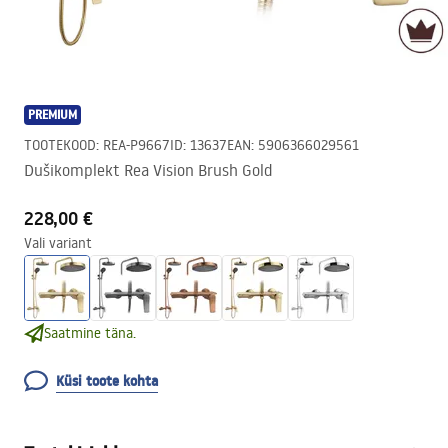
PREMIUM
TOOTEKOOD
:
REA-P9667
ID
:
13637
EAN
:
5906366029561
Dušikomplekt Rea Vision Brush Gold
228,00 €
Vali variant
Saatmine täna.
Küsi toote kohta