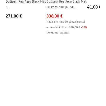
Dušisein Rea Aero Black Mat
Dušisein Rea Aero Black Mat
Kattetehnoloogia
PVD
41,00 €
80
80 koos riiuli ja EVO
riputajaga
Ühenduste vahekaugus
150
mm
271,00 €
Pielęgnacja
338,00 €
Garantii
5 aastat
Pielegnacja.pdf
Madalaim hind 30 päeva jooksul
enne allahindlust:
386,00 €
-
12
%
Tavahind
:
386,00 €