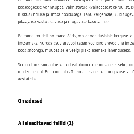
Belmondi akrüülist dušialus on vastupidav ja elegantne lahendus
kaasaegsesse vannituppa. Valmistatud kvaliteetsest akrüülist, i
niiskuskindluse ja lihtsa hooldusega. Tänu kergemale, kuid tugev
pikaajalise vastupidavuse ja mugavuse kasutamisel.
Belmondi mudelil on madal ääris, mis annab dušialale kerguse ja
lihtsamaks. Nurgas asuv äravool tagab vee kiire äravoolu ja liht
koos sifooniga, muutes selle veelgi praktilisemaks lahenduseks.
See on funktsionaalne valik dušikabiinidele erinevates sisekujund
modernseteni. Belmondi alus ühendab esteetika, mugavuse ja t
aastateks.
Omadused
Värv
Valge
Allalaaditavad failid (1)
Materjal
Akrüül