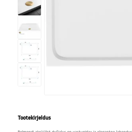
Tualettruumid
Vajub ära
Vannid ja ekraanid
Vannitoa segistid
Vannitoas dušid
Köök
Vannitoa tarvikud
Tootekirjeldus