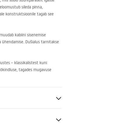
, mis sobib suurepäraselt igasse
seloomustub sileda pinna,
ale konstruktsioonile tagab see
 muudab kabiini sisenemise
sa ühendamise. Dušialus tarnitakse
ustes – klassikalistest kuni
öökindluse, tagades mugavuse