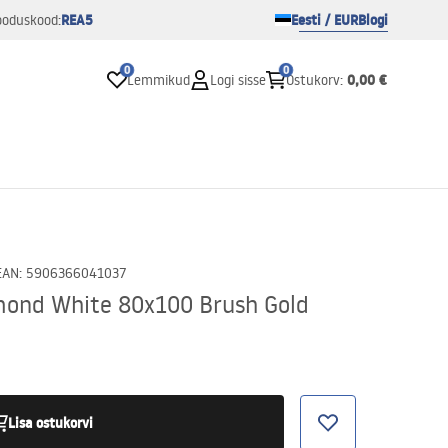
REA5
Eesti / EUR
Blogi
ooduskood:
0
0
0,00 €
Lemmikud
Logi sisse
Ostukorv
:
EAN
:
5906366041037
mond White 80x100 Brush Gold
Lisa ostukorvi