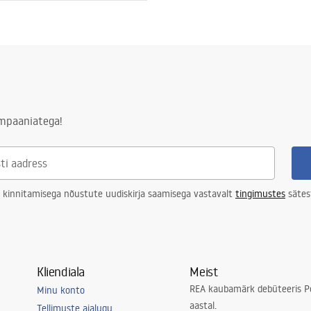
ampaaniatega!
 kinnitamisega nõustute uudiskirja saamisega vastavalt
tingimustes
sätes
Kliendiala
Meist
REA kaubamärk debüteeris Po
Minu konto
aastal.
Tellimuste ajalugu