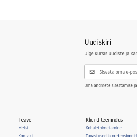
Pikkus
1000
mm
Kokkupaneku juhised
Laius
800
mm
Shower tray.pdf
Kõrgus
50
mm
Paigaldusviis
Põrandal
Uudiskiri
Äravoolu läbimõõt
90
mm
Lõigatav
Ei
Olge kursis uudiste ja k
Lõhnalõksu sisaldub
Jah
Garantii
24 kuud
Oma andmete sisestamise ja
Teave
Klienditeenindus
Meist
Kohaletoimetamine
Kontakt
Tagastused ja pretensioonid