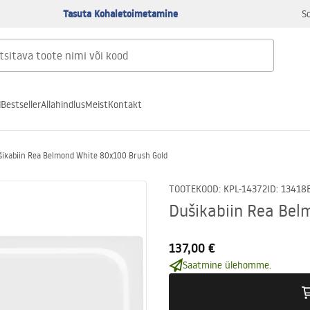
Tasuta Kohaletoimetamine
S
d
Bestseller
Allahindlus
Meist
Kontakt
ikabiin Rea Belmond White 80x100 Brush Gold
TOOTEKOOD
:
KPL-14372
ID
:
13418
Dušikabiin Rea Bel
137,00 €
Saatmine ülehomme.