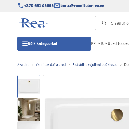
+370 661 05655
buroo@vannituba-rea.ee
PREMIUM
Uued toote
Kõik kategooriad
Avaleht
Vannitoa dušialused
Ristkülikukujulised dušialused
Duš
Dušikabiinid
Duši uks
Vannitoa dušialused
Lineaarne duši äravool