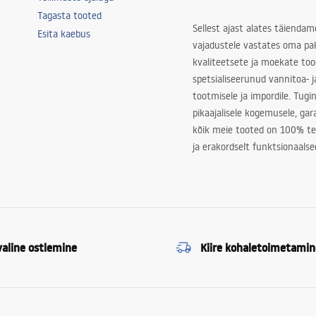
Tagasta tooted
Sellest ajast alates täiendam
Esita kaebus
vajadustele vastates oma pa
kvaliteetsete ja moekate to
spetsialiseerunud vannitoa- j
tootmisele ja impordile. Tugi
pikaajalisele kogemusele, ga
kõik meie tooted on 100% te
ja erakordselt funktsionaalse
valine ostlemine
Kiire kohaletoimetamin