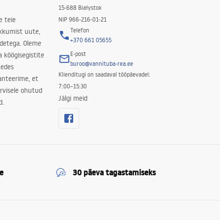
15-688 Białystok
e teie
NIP 966-216-01-21
Telefon
kkumist uute,
+370 661 05655
odetega. Oleme
E-post
a köögisegistite
buroo@vannituba-rea.ee
nedes
Klienditugi on saadaval tööpäevadel:
ranteerime, et
7:00–15:30
rvisele ohutud
Jälgi meid
d.
e
30 päeva tagastamiseks