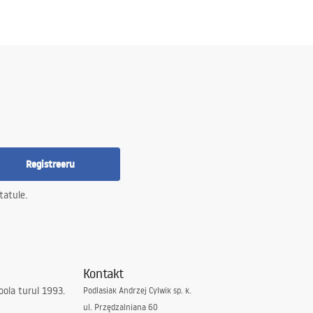
Registreeru
tatule.
Kontakt
ola turul 1993.
Podlasiak Andrzej Cylwik sp. k.
ul. Przędzalniana 60