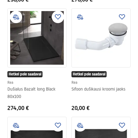
Hetkel pole saadaval
Hetkel pole saadaval
Rea
Rea
Dušialus Bazalt long Black
Sifoon dušikausi kroomi jaoks
80x100
274,00 €
20,00 €