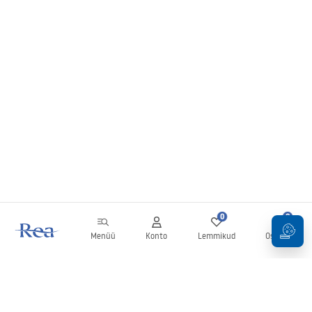
0
0
Menüü
Konto
Lemmikud
Ostukorv
Uudiskiri