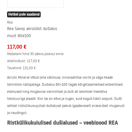
Hetkel pole saadaval
Rea
Rea Savoy akrüülist dušialus
must 80x100
117,00 €
Madalaim hind 30 päeva jooksul enne
allahindlust:
117,00 €
Tavahind
:
131,00 €
Acrylic Mineral võlub oma välimuse, innovaatilise vormi ja väga heade
tehniliste näitajatega. Dušialus 80×100 tagab kõrgetasemelised esteetilised
elamused ning mugavuse vannimisel ja duši all seismisel meeldiva
tekstuuriga plaadil. Kivi ise on kõva ja tugev, kuid kogub hästi soojust. Dušš
sellisel ristkülikukujulisel dušialusel pakub igapäevaselt erakordset mugavust
ja naudingut.
Ristkülikukujulised dušialused – veebipood
REA