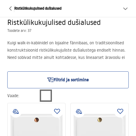
Ristkülikukujulised dušialused
Ristkülikukujulised dušialused
Toodete arv: 37
Kuigi walk‑in‑kabiinidel on lojaalne fännibaas, on traditsioonilised
konstruktsioonid ristkülikukujuliste dušialustega endiselt hinnas.
Need sobivad mitte ainult kohtadesse, kus lineaarset äravoolu ei
saa paigaldada, vaid ka klassikalistesse ja funktsionaalsetesse
vannitubadesse. Tänapäeval pakub bränd
REA
erakordselt
disainikaid tooteid, mis on valmistatud erinevatest materjalidest
Filtrid ja sortimine
ning saadaval mitte ainult klassikalises heledas, vaid ka tumedas
värvitoonis. Heaks näiteks on kivist ristkülikukujuline dušialus.
Vaade
: