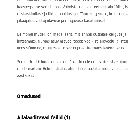
Belmondi akrüülist dušialus on vastupidav ja elegantne lahendus
kaasaegsesse vannituppa. Valmistatud kvaliteetsest akrüülist, i
niiskuskindluse ja lihtsa hooldusega. Tänu kergemale, kuid tugev
pikaajalise vastupidavuse ja mugavuse kasutamisel.
Belmondi mudelil on madal ääris, mis annab dušialale kerguse ja
lihtsamaks. Nurgas asuv äravool tagab vee kiire äravoolu ja liht
koos sifooniga, muutes selle veelgi praktilisemaks lahenduseks.
See on funktsionaalne valik dušikabiinidele erinevates sisekujund
modernseteni. Belmondi alus ühendab esteetika, mugavuse ja t
aastateks.
Omadused
Värv
Valge
Allalaaditavad failid (1)
Materjal
Akrüül