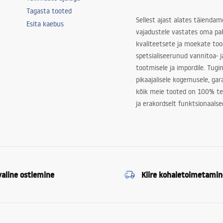
Tagasta tooted
Sellest ajast alates täiendam
Esita kaebus
vajadustele vastates oma pa
kvaliteetsete ja moekate to
spetsialiseerunud vannitoa- j
tootmisele ja impordile. Tugi
pikaajalisele kogemusele, ga
kõik meie tooted on 100% te
ja erakordselt funktsionaalse
valine ostlemine
Kiire kohaletoimetamin