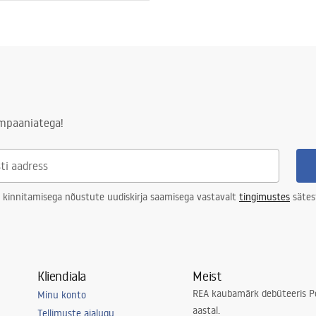
ampaaniatega!
 kinnitamisega nõustute uudiskirja saamisega vastavalt
tingimustes
sätes
Kliendiala
Meist
REA kaubamärk debüteeris Po
Minu konto
aastal.
Tellimuste ajalugu