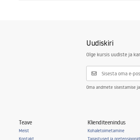
Pikkus
1200
mm
Kokkupaneku juhised
Laius
900
mm
Shower tray.pdf
Kõrgus
50
mm
Paigaldusviis
Põrandal
Uudiskiri
Äravoolu läbimõõt
90
mm
Lõigatav
Ei
Olge kursis uudiste ja k
Lõhnalõksu sisaldub
Jah
Garantii
24 kuud
Oma andmete sisestamise ja
Teave
Klienditeenindus
Meist
Kohaletoimetamine
Kontakt
Tagastused ja pretensioonid