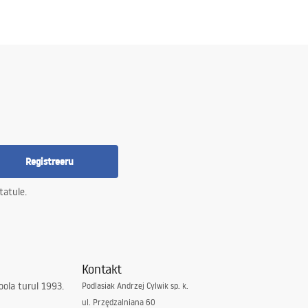
Registreeru
tatule.
Kontakt
ola turul 1993.
Podlasiak Andrzej Cylwik sp. k.
ul. Przędzalniana 60