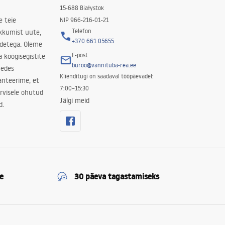
15-688 Białystok
e teie
NIP 966-216-01-21
Telefon
kkumist uute,
+370 661 05655
odetega. Oleme
E-post
a köögisegistite
buroo@vannituba-rea.ee
nedes
Klienditugi on saadaval tööpäevadel:
ranteerime, et
7:00–15:30
rvisele ohutud
Jälgi meid
d.
e
30 päeva tagastamiseks