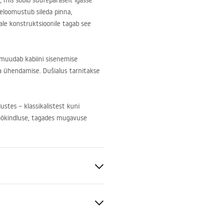
, mis sobib suurepäraselt igasse
seloomustub sileda pinna,
ale konstruktsioonile tagab see
 muudab kabiini sisenemise
sa ühendamise. Dušialus tarnitakse
ustes – klassikalistest kuni
öökindluse, tagades mugavuse