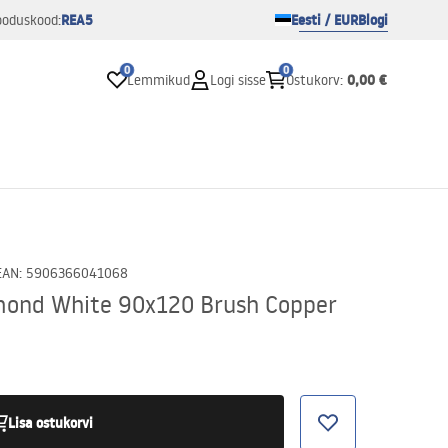
REA5
Eesti / EUR
Blogi
ooduskood:
0
0
0,00 €
Lemmikud
Logi sisse
Ostukorv
:
EAN
:
5906366041068
mond White 90x120 Brush Copper
Lisa ostukorvi