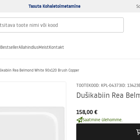
Tasuta Kohaletoimetamine
S
d
Bestseller
Allahindlus
Meist
Kontakt
ikabiin Rea Belmond White 90x120 Brush Copper
TOOTEKOOD
:
KPL-04373
ID
:
13423
Dušikabiin Rea Bel
158,00 €
Saatmine ülehomme.