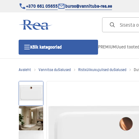
+370 661 05655
buroo@vannituba-rea.ee
PREMIUM
Uued toote
Kõik kategooriad
Avaleht
Vannitoa dušialused
Ristkülikukujulised dušialused
Duš
Dušikabiinid
Duši uks
Vannitoa dušialused
Lineaarne duši äravool