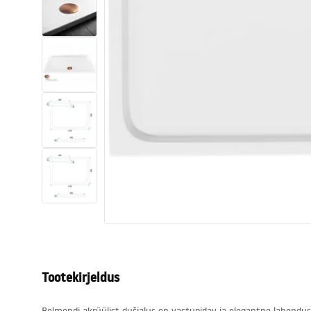
Tualettruumid
Vajub ära
Vannid ja ekraanid
Vannitoa segistid
Vannitoas dušid
Köök
Vannitoa tarvikud
Tootekirjeldus