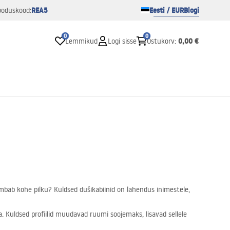
REA5
Eesti / EUR
Blogi
ooduskood:
0
0
0,00 €
Lemmikud
Logi sisse
Ostukorv
:
õmbab kohe pilku? Kuldsed dušikabiinid on lahendus inimestele,
 Kuldsed profiilid muudavad ruumi soojemaks, lisavad sellele