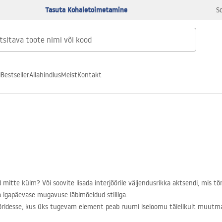
Tasuta Kohaletoimetamine
S
d
Bestseller
Allahindlus
Meist
Kontakt
mitte külm? Või soovite lisada interjöörile väljendusrikka aktsendi, mis t
 igapäevase mugavuse läbimõeldud stiiliga.
öridesse, kus üks tugevam element peab ruumi iseloomu täielikult muutma.