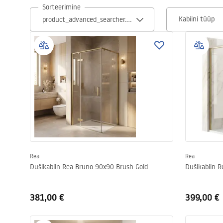
Sorteerimine
Tualettruumid
Kabiini tüüp
Vajub ära
Vannid ja ekraanid
Vannitoa segistid
Vannitoas dušid
Köök
Rea
Rea
Dušikabiin Rea Bruno 90x90 Brush Gold
Dušikabiin 
Vannitoa tarvikud
381,00 €
399,00 €