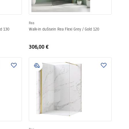
Rea
ld 130
Walk-in dušisein Rea Flexi Grey / Gold 120
306,00 €