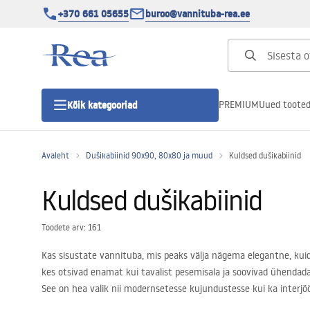
+370 661 05655
buroo@vannituba-rea.ee
PREMIUM
Uued toote
Kõik kategooriad
Avaleht
Dušikabiinid 90x90, 80x80 ja muud
Kuldsed dušikabiinid
Dušikabiinid
Kuldsed dušikabiinid
Duši uks
Toodete arv: 161
Vannitoa dušialused
Kas sisustate vannituba, mis peaks välja nägema elegantne, kuid 
kes otsivad enamat kui tavalist pesemisala ja soovivad ühendada
Lineaarne duši äravool
See on hea valik nii modernsetesse kujundustesse kui ka interjö
klassi ja panevad isegi lihtsa vannitoa efektne välja nägema.