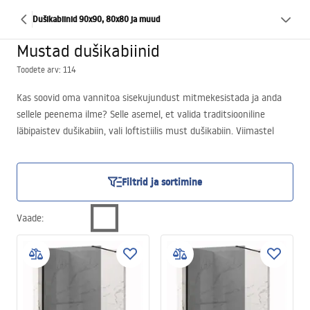
Dušikabiinid 90x90, 80x80 ja muud
Mustad dušikabiinid
Toodete arv: 114
Kas soovid oma vannitoa sisekujundust mitmekesistada ja anda
sellele peenema ilme? Selle asemel, et valida traditsiooniline
läbipaistev dušikabiin, vali loftistiilis must dušikabiin. Viimastel
kuudel on see olnud sisekujunduse absoluutne hitt ning pälvinud
suurt populaarsust vannituba sisustavate või renoveerivate
inimeste seas.
Filtrid ja sortimine
Vaade
: