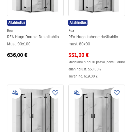
Allahindlus
Allahindlus
Rea
Rea
REA Hugo Double Dushikabiin
REA Hugo kahene dušikabiin
Must 90x100
must 80x90
636,00 €
551,00 €
Madalaim hind 30 päeva jooksul enne
allahindlust:
550,00 €
Tavahind
:
619,00 €