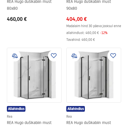
REA Hugo dušikabiin must
REA Hugo dušikabiin must
80x80
90x80
460,00 €
404,00 €
Madalaim hind 30 päeva jooksul enne
allahindlust:
460,00 €
-
12
%
Tavahind
:
460,00 €
Allahindlus
Allahindlus
Rea
Rea
REA Hugo dušikabiin must
REA Hugo dušikabiin must