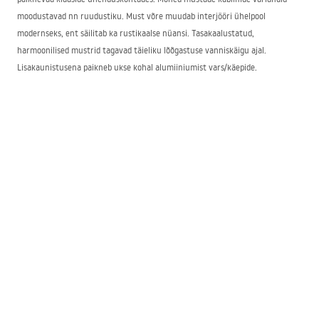
moodustavad nn ruudustiku. Must võre muudab interjööri ühelpool
modernseks, ent säilitab ka rustikaalse nüansi. Tasakaalustatud,
harmoonilised mustrid tagavad täieliku lõõgastuse vanniskäigu ajal.
Lisakaunistusena paikneb ukse kohal alumiiniumist vars/käepide.
Meie valikus olevad mustad dušid
REA
poe valikus leiad mustad dušikabiinid mõõtudega 80×80 ja 90×90.
Saadaval on ka ristkülikukujulised konstruktsioonid, mis võimaldavad
sisustada kitsamaid, pikemaid vannitubasid. Tänu laiale valikule
terviklahendustest ning üksikutest komponentidest, nagu klaasid, saab
ruumi kujundada mitmel viisil, et hästi ära kasutada iga ruutmeetrit.
Soovitame oma klientidele:
80×100 musta dušikabiini,
80×80 musta dušikabiini,
90×90 musta dušikabiini
ning palju teisi kollektsioonidest Bler, Solar, Fargo. Need on valmistatud
kvaliteetsetest materjalidest – topeltkarastatud klaasist temperatuuril 600–