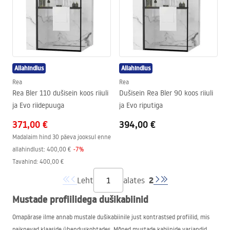
Allahindlus
Allahindlus
Rea
Rea
Rea Bler 110 dušisein koos riiuli
Dušisein Rea Bler 90 koos riiuli
ja Evo riidepuuga
ja Evo riputiga
371,00 €
394,00 €
Madalaim hind 30 päeva jooksul enne
allahindlust:
400,00 €
-
7
%
Tavahind
:
400,00 €
2
Leht
alates
Mustade profiilidega dušikabiinid
Omapärase ilme annab mustale dušikabiinile just kontrastsed profiilid, mis
paiknevad klaaside ühenduskohtades. Mõned mustade kabiinide variandid