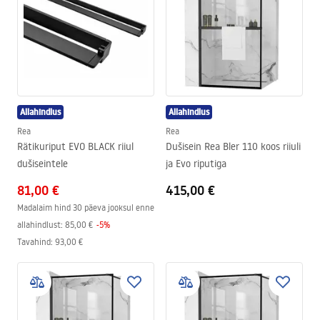
Allahindlus
Allahindlus
Rea
Rea
Rätikuriput EVO BLACK riiul
Dušisein Rea Bler 110 koos riiuli
dušiseintele
ja Evo riputiga
81,00 €
415,00 €
Madalaim hind 30 päeva jooksul enne
allahindlust:
85,00 €
-
5
%
Tavahind
:
93,00 €