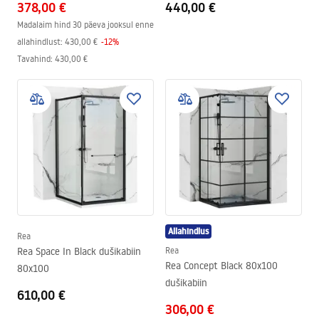
378,00 €
440,00 €
Madalaim hind 30 päeva jooksul enne
allahindlust:
430,00 €
-
12
%
Tavahind
:
430,00 €
Allahindlus
Rea
Rea Space In Black dušikabiin
Rea
Rea Concept Black 80x100
80x100
dušikabiin
610,00 €
306,00 €