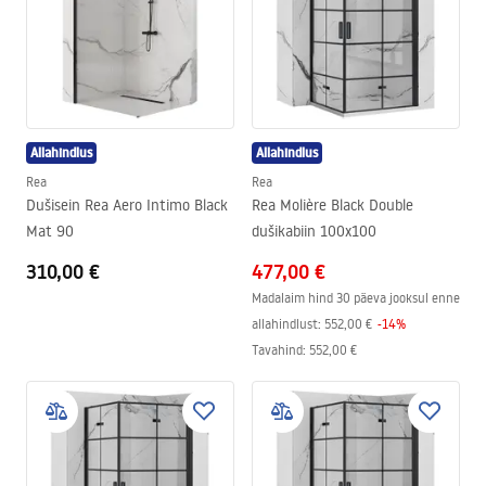
Allahindlus
Allahindlus
Rea
Rea
Dušisein Rea Aero Intimo Black
Rea Molière Black Double
Mat 90
dušikabiin 100x100
310,00 €
477,00 €
Madalaim hind 30 päeva jooksul enne
allahindlust:
552,00 €
-
14
%
Tavahind
:
552,00 €