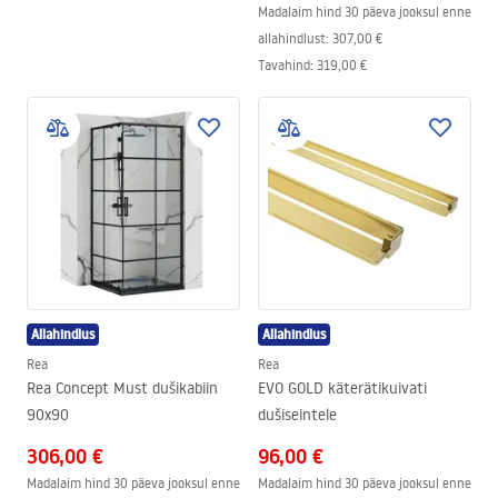
Madalaim hind 30 päeva jooksul enne
allahindlust:
307,00 €
Tavahind
:
319,00 €
Allahindlus
Allahindlus
Rea
Rea
Rea Concept Must dušikabiin
EVO GOLD käterätikuivati ​​
90x90
dušiseintele
306,00 €
96,00 €
Madalaim hind 30 päeva jooksul enne
Madalaim hind 30 päeva jooksul enne