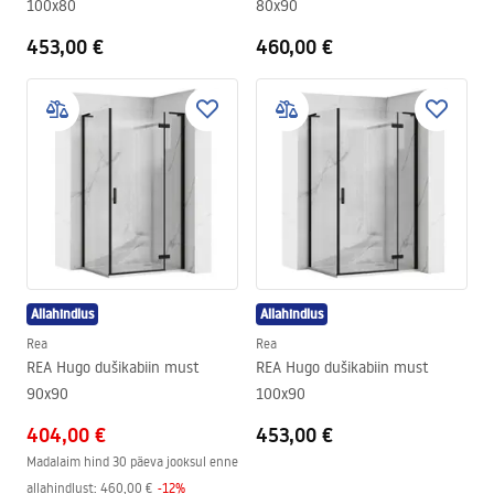
100x80
80x90
453,00 €
460,00 €
Allahindlus
Allahindlus
Rea
Rea
REA Hugo dušikabiin must
REA Hugo dušikabiin must
90x90
100x90
404,00 €
453,00 €
Madalaim hind 30 päeva jooksul enne
allahindlust:
460,00 €
-
12
%