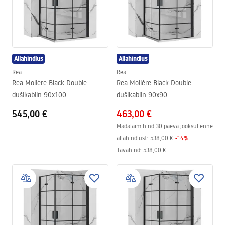
Allahindlus
Allahindlus
Rea
Rea
Rea Molière Black Double
Rea Molière Black Double
dušikabiin 90x100
dušikabiin 90x90
545,00 €
463,00 €
Madalaim hind 30 päeva jooksul enne
allahindlust:
538,00 €
-
14
%
Tavahind
:
538,00 €