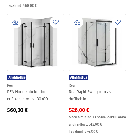
Tavahind
:
460,00 €
Allahindlus
Allahindlus
Rea
Rea
REA Hugo kahekordne
Rea Rapid Swing nurgas
dušikabiin must 80x80
dušikabiin
560,00 €
526,00 €
Madalaim hind 30 päeva jooksul enne
allahindlust:
512,00 €
Tavahind
:
574,00 €