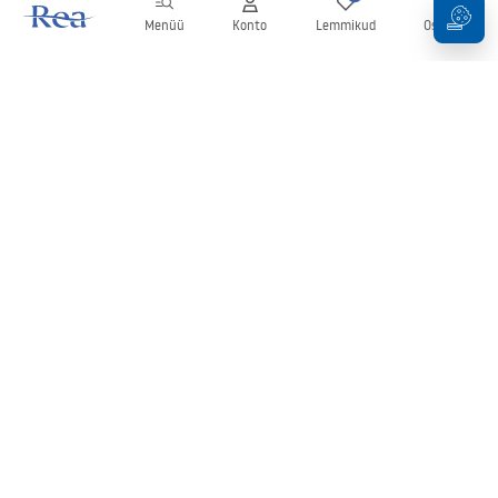
Menüü
Konto
Lemmikud
Ostukorv
Uudiskiri
Olge kursis uudiste ja kampaaniatega!
Registreeru
Oma andmete sisestamise ja kinnitamisega nõustute uudiskirja
saamisega vastavalt
tingimustes
sätestatule.