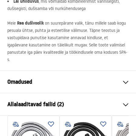
Lai ühilduvus
, mis võimaldab kombineerimist vannisegisti,
dušisegisti, dušisamba või nurkühendusega
Rea dušivoolik
Meie
on suurepärane valik, tänu millele saab kogu
pesuala ühtse, puhta ja esteetilise välimuse. Täpne teostus ja
vastupidava punutise kasutamine annavad kindluse, et
igapäevane kasutamine on täielikult mugav. Selle toote valimisel
panustate iga päev kvaliteedile ja töökindlusele oma koduses
SPA
-
s.
Omadused
Pikkus (mm)
1500
mm
Allalaaditavad failid (2)
Garantii
24 kuud
Materjal
roostevaba teras, ABS
Turvalisuse teave
Kaal
1
kg
WARUNKI_BEZPIECZENSTWA_AKCESORIA_LAZIENKOWE.