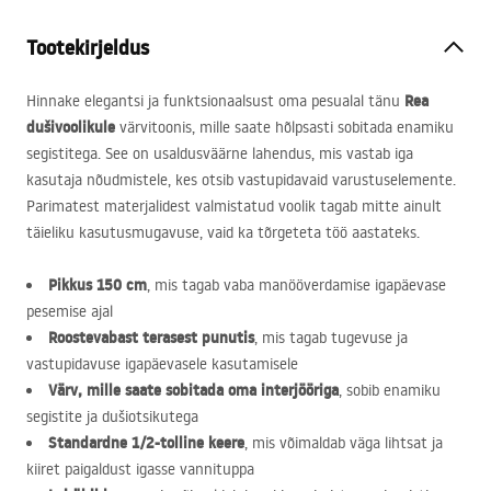
Tootekirjeldus
Rea
Hinnake elegantsi ja funktsionaalsust oma pesualal tänu
dušivoolikule
värvitoonis, mille saate hõlpsasti sobitada enamiku
segistitega. See on usaldusväärne lahendus, mis vastab iga
kasutaja nõudmistele, kes otsib vastupidavaid varustuselemente.
Parimatest materjalidest valmistatud voolik tagab mitte ainult
täieliku kasutusmugavuse, vaid ka tõrgeteta töö aastateks.
Pikkus 150 cm
, mis tagab vaba manööverdamise igapäevase
pesemise ajal
Roostevabast terasest punutis
, mis tagab tugevuse ja
vastupidavuse igapäevasele kasutamisele
Värv, mille saate sobitada oma interjööriga
, sobib enamiku
segistite ja dušiotsikutega
Standardne 1/2-tolline keere
, mis võimaldab väga lihtsat ja
kiiret paigaldust igasse vannituppa