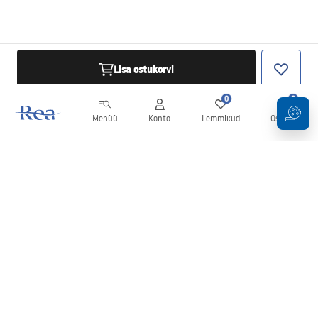
Lisa ostukorvi
0
0
Menüü
Konto
Lemmikud
Ostukorv
Uudiskiri
Olge kursis uudiste ja kampaaniatega!
Registreeru