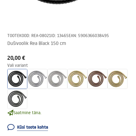
TOOTEKOOD
:
REA-08021
ID
:
13465
EAN
:
5906366038495
Dušivoolik Rea Black 150 cm
20,00 €
Vali variant
Saatmine täna.
Küsi toote kohta