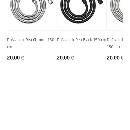
Tootja kood
JS-016B
pdf
Värv
Must
Garantiitingimused
Warranty_Terms_and_Conditions_Accessories_-_24.pdf
Dušivoolik Rea Chrome 150
Dušivoolik Rea Black 150 cm
Dušivoolik Re
cm
150 cm
20,00 €
20,00 €
20,00 €