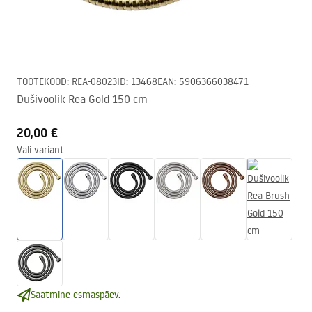
TOOTEKOOD
:
REA-08023
ID
:
13468
EAN
:
5906366038471
Dušivoolik Rea Gold 150 cm
20,00 €
Vali variant
Saatmine esmaspäev.