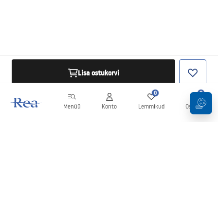
Lisa ostukorvi
0
0
Menüü
Konto
Lemmikud
Ostukorv
Uudiskiri
Olge kursis uudiste ja kampaaniatega!