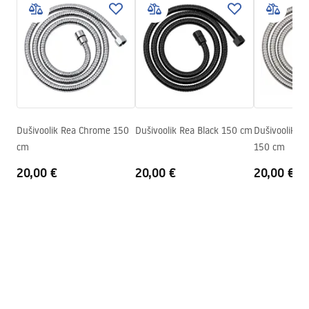
Turvalisuse teave
Kaal
1
kg
WARUNKI_BEZPIECZENSTWA_AKCESORIA_LAZIENKOWE.
Tootja kood
JS-016G
pdf
Värv
Kuld
Garantiitingimused
Warranty_Terms_and_Conditions_Accessories_-_24.pdf
Dušivoolik Rea Chrome 150
Dušivoolik Rea Black 150 cm
Dušivoolik Re
cm
150 cm
20,00 €
20,00 €
20,00 €