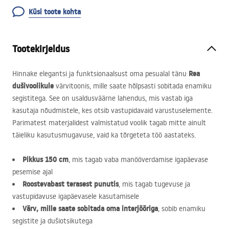
Küsi toote kohta
Tootekirjeldus
Rea
Hinnake elegantsi ja funktsionaalsust oma pesualal tänu
dušivoolikule
värvitoonis, mille saate hõlpsasti sobitada enamiku
segistitega. See on usaldusväärne lahendus, mis vastab iga
kasutaja nõudmistele, kes otsib vastupidavaid varustuselemente.
Parimatest materjalidest valmistatud voolik tagab mitte ainult
täieliku kasutusmugavuse, vaid ka tõrgeteta töö aastateks.
Pikkus 150 cm
, mis tagab vaba manööverdamise igapäevase
pesemise ajal
Roostevabast terasest punutis
, mis tagab tugevuse ja
vastupidavuse igapäevasele kasutamisele
Värv, mille saate sobitada oma interjööriga
, sobib enamiku
segistite ja dušiotsikutega