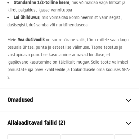
Standardne 1/2-tolline keere
, mis võimaldab väga lihtsat ja
kiiret paigaldust igasse vannituppa
Lai ühilduvus
, mis võimaldab kombineerimist vannisegisti,
dušisegisti, dušisamba või nurkühendusega
Rea dušivoolik
Meie
on suurepärane valik, tänu millele saab kogu
pesuala ühtse, puhta ja esteetilise välimuse. Täpne teostus ja
vastupidava punutise kasutamine annavad kindluse, et
igapäevane kasutamine on täielikult mugav. Selle toote valimisel
panustate iga päev kvaliteedile ja töökindlusele oma koduses
SPA
-
s.
Omadused
Pikkus (mm)
1500
mm
Allalaaditavad failid (2)
Garantii
24 kuud
Materjal
roostevaba teras, ABS