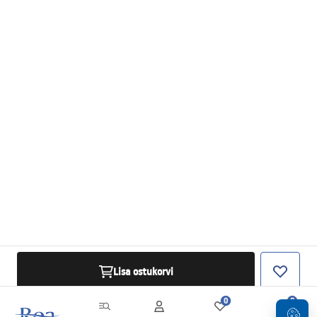
Lisa ostukorvi
0
0