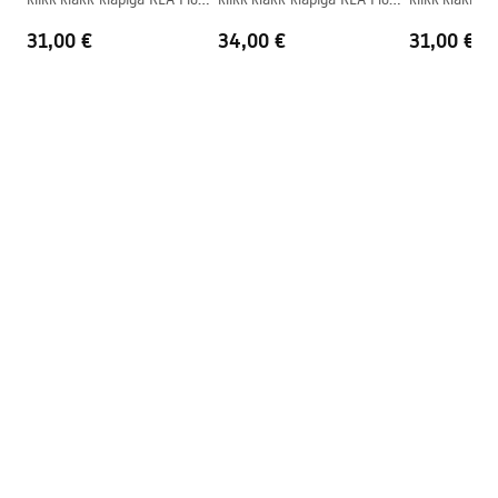
Ülevooluava
Ei
Gold
Brush Gold
Black
31,00 €
34,00 €
31,00 €