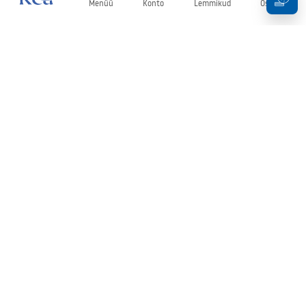
Menüü
Konto
Lemmikud
Ostukorv
Uudiskiri
Olge kursis uudiste ja kampaaniatega!
Registreeru
Oma andmete sisestamise ja kinnitamisega nõustute uudiskirja
saamisega vastavalt
tingimustes
sätestatule.