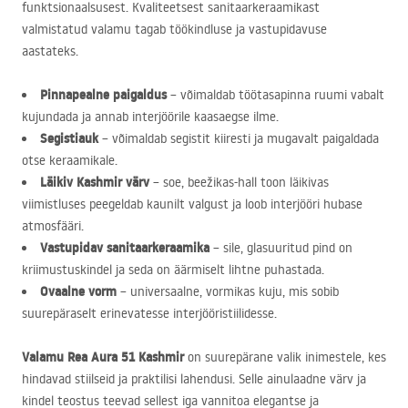
funktsionaalsusest. Kvaliteetsest sanitaarkeraamikast
valmistatud valamu tagab töökindluse ja vastupidavuse
aastateks.
Pinnapealne paigaldus
– võimaldab töötasapinna ruumi vabalt
kujundada ja annab interjöörile kaasaegse ilme.
Segistiauk
– võimaldab segistit kiiresti ja mugavalt paigaldada
otse keraamikale.
Läikiv Kashmir värv
– soe, beežikas-hall toon läikivas
viimistluses peegeldab kaunilt valgust ja loob interjööri hubase
atmosfääri.
Vastupidav sanitaarkeraamika
– sile, glasuuritud pind on
kriimustuskindel ja seda on äärmiselt lihtne puhastada.
Ovaalne vorm
– universaalne, vormikas kuju, mis sobib
suurepäraselt erinevatesse interjööristiilidesse.
Valamu Rea Aura 51 Kashmir
on suurepärane valik inimestele, kes
hindavad stiilseid ja praktilisi lahendusi. Selle ainulaadne värv ja
kindel teostus teevad sellest iga vannitoa elegantse ja