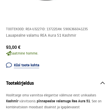
TOOTEKOOD
:
REA-U3227
ID
:
13722
EAN
:
5906366041235
Lauapealne valamu REA Aura 51 Kashmir
93,00 €
Saatmine homme.
Küsi toote kohta
Tootekirjeldus
Hoolitsege oma vannitoa elegantse välimuse eest unikaalses
Kashmir
pinnapealse valamuga Rea Aura 51
värvitoonis
. See on
kombinatsioon moodsast disainist ja igapäevasest