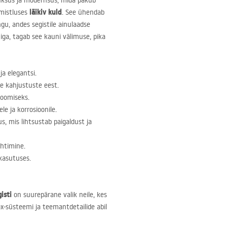
luksus ja modernsus, mida pakub
läikiv kuld
mistluses
. See ühendab
ngu, andes segistile ainulaadse
higa, tagab see kauni välimuse, pika
 ja elegantsi.
e kahjustuste eest.
loomiseks.
 ja korrosioonile.
, mis lihtsustab paigaldust ja
uhtimine.
kasutuses.
isti
on suurepärane valik neile, kes
ox-süsteemi ja teemantdetailide abil