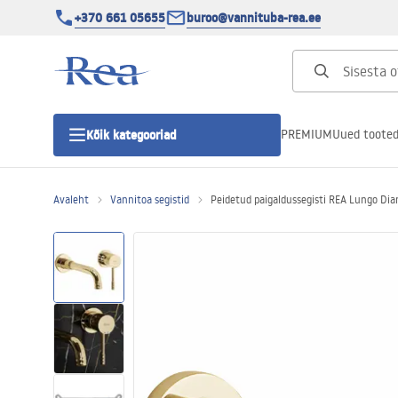
+370 661 05655
buroo@vannituba-rea.ee
PREMIUM
Uued toote
Kõik kategooriad
Avaleht
Vannitoa segistid
Peidetud paigaldussegisti REA Lungo Di
Dušikabiinid
Duši uks
Vannitoa dušialused
Lineaarne duši äravool