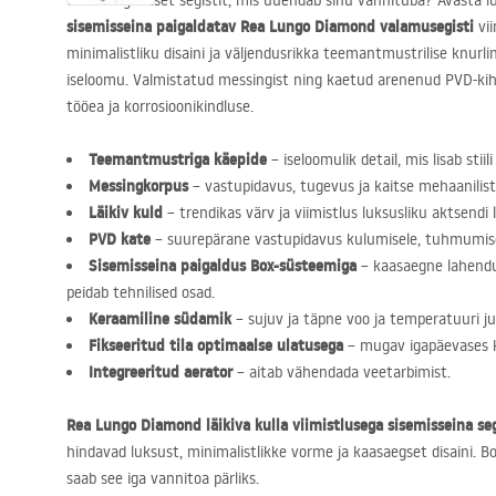
Otsid elegantset segistit, mis uuendab sinu vannituba? Avasta 
sisemisseina paigaldatav Rea Lungo Diamond valamusegisti
vii
minimalistliku disaini ja väljendusrikka teemantmustrilise knurli
iseloomu. Valmistatud messingist ning kaetud arenenud
PVD
-ki
tööea ja korrosioonikindluse.
Teemantmustriga käepide
– iseloomulik detail, mis lisab stiili
Messingkorpus
– vastupidavus, tugevus ja kaitse mehaanilist
Läikiv kuld
– trendikas värv ja viimistlus luksusliku aktsendi 
PVD
kate
– suurepärane vastupidavus kulumisele, tuhmumisele
Sisemisseina paigaldus Box-süsteemiga
– kaasaegne lahendus
peidab tehnilised osad.
Keraamiline südamik
– sujuv ja täpne voo ja temperatuuri j
Fikseeritud tila optimaalse ulatusega
– mugav igapäevases 
Integreeritud aerator
– aitab vähendada veetarbimist.
Rea Lungo Diamond läikiva kulla viimistlusega sisemisseina seg
hindavad luksust, minimalistlikke vorme ja kaasaegset disaini. B
saab see iga vannitoa pärliks.