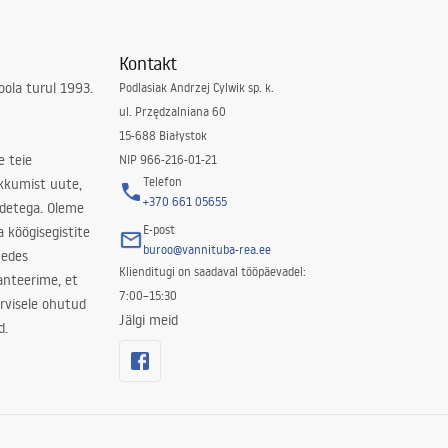
Kontakt
ola turul 1993.
Podlasiak Andrzej Cylwik sp. k.
ul. Przędzalniana 60
15-688 Białystok
e teie
NIP 966-216-01-21
Telefon
kkumist uute,
+370 661 05655
odetega. Oleme
E-post
a köögisegistite
buroo@vannituba-rea.ee
nedes
Klienditugi on saadaval tööpäevadel:
ranteerime, et
7:00–15:30
rvisele ohutud
Jälgi meid
d.