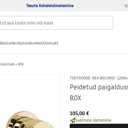
Tasuta Kohaletoimetamine
S
d
Bestseller
Allahindlus
Meist
Kontakt
amond Gold + BOX
TOOTEKOOD
:
REA-B0539
ID
:
12084
Peidetud paigaldus
BOX
105,00 €
Saatmine ülehomme.