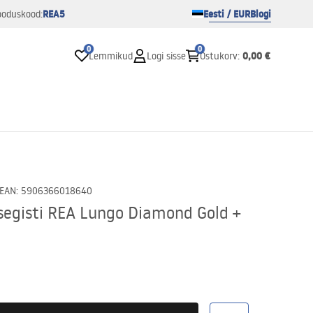
REA5
Eesti / EUR
Blogi
ooduskood:
0
0
0,00 €
Lemmikud
Logi sisse
Ostukorv
:
EAN
:
5906366018640
segisti REA Lungo Diamond Gold +