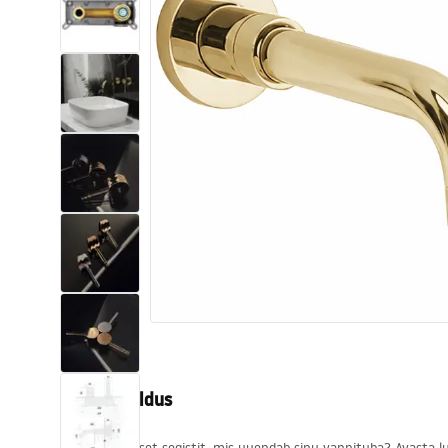
Tualettruumid
Vajub ära
Vannid ja ekraanid
Vannitoa segistid
Vannitoas dušid
Köök
Vannitoa tarvikud
Tootekirjeldus