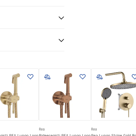
ein, vann
aldatav , Seina sisse paigaldatav
tiitingimused
nty_Terms_and_Conditions_
s_-_5.pdf
Rea
Rea
egisti REA Lungo Loop
Bideesegisti REA Lungo Loop
Rea Lungo Stripe Gold B