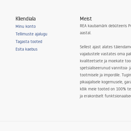
Kliendiala
Meist
REA kaubamärk debüteeris Po
Minu konto
aastal.
Tellimuste ajalugu
Tagasta tooted
Sellest ajast alates täiendam
Esita kaebus
vajadustele vastates oma pa
kvaliteetsete ja moekate to
spetsialiseerunud vannitoa- j
tootmisele ja impordile. Tugi
pikaajalisele kogemusele, ga
kõik meie tooted on 100% te
ja erakordselt funktsionaalse