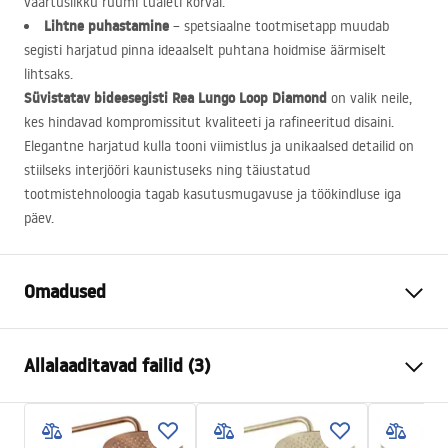
väärtuslikku ruumi tualeti kõrval.
Lihtne puhastamine
– spetsiaalne tootmisetapp muudab
segisti harjatud pinna ideaalselt puhtana hoidmise äärmiselt
lihtsaks.
Süvistatav bideesegisti Rea Lungo Loop Diamond
on valik neile,
kes hindavad kompromissitut kvaliteeti ja rafineeritud disaini.
Elegantne harjatud kulla tooni viimistlus ja unikaalsed detailid on
stiilseks interjööri kaunistuseks ning täiustatud
tootmistehnoloogia tagab kasutusmugavuse ja töökindluse iga
päev.
Omadused
Kraani tüüp
bidee
Allalaaditavad failid (3)
Paigaldusviis
Seinale paigaldatav
Värv
Harjatud kuld
Kokkupaneku juhised
Vooliku tüüp
Fikseeritud