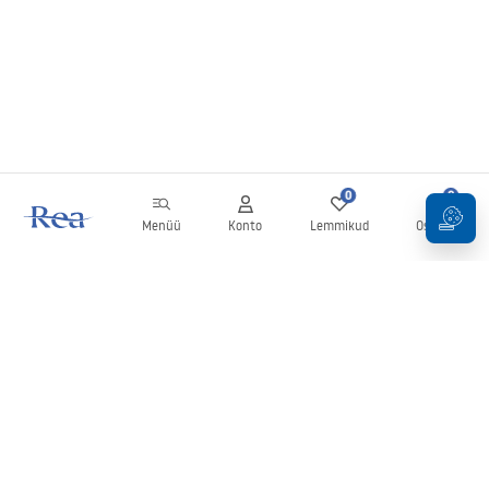
0
0
Menüü
Konto
Lemmikud
Ostukorv
Uudiskiri
Olge kursis uudiste ja kampaaniatega!