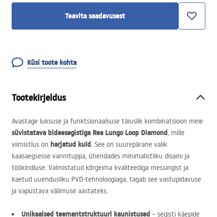
Teavita saadavusest
Küsi toote kohta
Tootekirjeldus
Avastage luksuse ja funktsionaalsuse täiuslik kombinatsioon meie
süvistatava bideesegistiga Rea Lungo Loop Diamond
, mille
harjatud kuld
viimistlus on
. See on suurepärane valik
kaasaegsesse vannituppa, ühendades minimalistliku disaini ja
töökindluse. Valmistatud kõrgeima kvaliteediga messingist ja
kaetud uuendusliku
PVD
-tehnoloogiaga, tagab see vastupidavuse
ja vapustava välimuse aastateks.
Unikaalsed teemantstruktuuri kaunistused
– segisti käepide