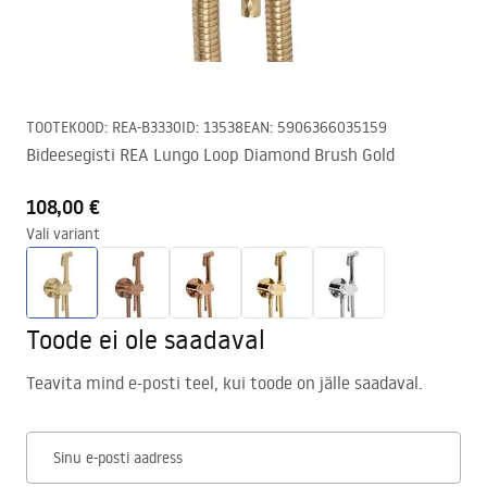
TOOTEKOOD
:
REA-B3330
ID
:
13538
EAN
:
5906366035159
Bideesegisti REA Lungo Loop Diamond Brush Gold
108,00 €
Vali variant
Toode ei ole saadaval
Teavita mind e-posti teel, kui toode on jälle saadaval.
Sinu e-posti aadress