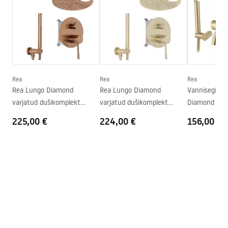
Faucet.pdf
Materjal
Messing
Kõrgus
110
mm
Warunki bezpieczeństwa
Kattetehnoloogia
PVD
WARUNKI BEZPIECZENSTWA BATERIE.pdf
Ühenduse läbimõõt
1/2 tolli
Garantii
5 aastat
Rea
Rea
Rea
Garantiitingimused
Rea Lungo Diamond
Rea Lungo Diamond
Vannisegisti
Warranty_Terms_and_Conditions_Faucets_-_5.pdf
varjatud dušikomplekt
varjatud dušikomplekt
Diamond Bru
Brush Copper + BOX
Brush Gold + BOX
225,00 €
224,00 €
156,00 €