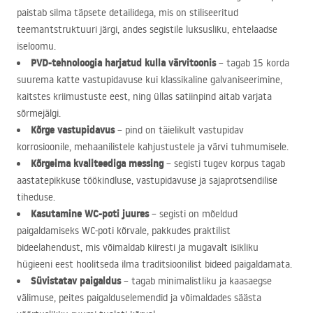
paistab silma täpsete detailidega, mis on stiliseeritud
teemantstruktuuri järgi, andes segistile luksusliku, ehtelaadse
iseloomu.
PVD
-tehnoloogia harjatud kulla värvitoonis
– tagab 15 korda
suurema katte vastupidavuse kui klassikaline galvaniseerimine,
kaitstes kriimustuste eest, ning üllas satiinpind aitab varjata
sõrmejälgi.
Kõrge vastupidavus
– pind on täielikult vastupidav
korrosioonile, mehaanilistele kahjustustele ja värvi tuhmumisele.
Kõrgeima kvaliteediga messing
– segisti tugev korpus tagab
aastatepikkuse töökindluse, vastupidavuse ja sajaprotsendilise
tiheduse.
Kasutamine WC-poti juures
– segisti on mõeldud
paigaldamiseks WC-poti kõrvale, pakkudes praktilist
bideelahendust, mis võimaldab kiiresti ja mugavalt isikliku
hügieeni eest hoolitseda ilma traditsioonilist bideed paigaldamata.
Süvistatav paigaldus
– tagab minimalistliku ja kaasaegse
välimuse, peites paigalduselemendid ja võimaldades säästa