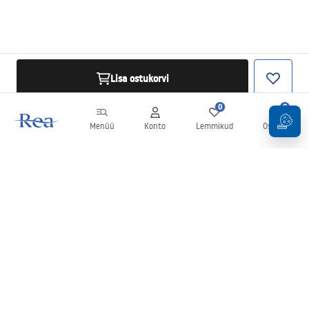
Lisa ostukorvi
0
0
Menüü
Konto
Lemmikud
Ostukorv
Uudiskiri
Olge kursis uudiste ja kampaaniatega!
Registreeru