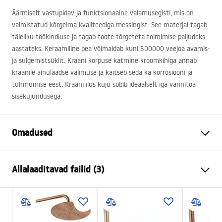
Äärmiselt vastupidav ja funktsionaalne valamusegisti, mis on
valmistatud kõrgeima kvaliteediga messingist. See materjal tagab
täieliku töökindluse ja tagab toote tõrgeteta toimimise paljudeks
aastateks. Keraamiline pea võimaldab kuni 500000 veejoa avamis-
ja sulgemistsüklit. Kraani korpuse katmine kroomkihiga annab
kraanile ainulaadse välimuse ja kaitseb seda ka korrosiooni ja
tuhmumise eest. Kraani ilus kuju sobib ideaalselt iga vannitoa
sisekujundusega.
Omadused
Kraani tüüp
pesemisbassein
Allalaaditavad failid (3)
Paigaldusviis
Pealt paigaldatav
Värv
Kuld
Garantiitingimused
Vooliku tüüp
Fikseeritud
Warranty_Terms_and_Conditions_Faucets_-_5.pdf