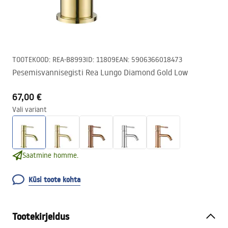
TOOTEKOOD
:
REA-B8993
ID
:
11809
EAN
:
5906366018473
Pesemisvannisegisti Rea Lungo Diamond Gold Low
67,00 €
Vali variant
Saatmine homme.
Küsi toote kohta
Tootekirjeldus