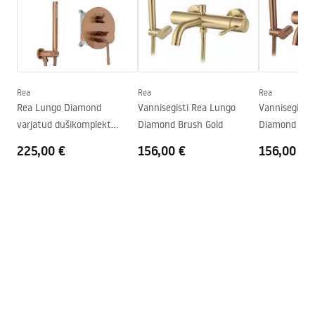
Materjal
Messing
Väljalaskeava ulatus
100
mm
Paigaldusjuhend
Kõrgus
185
mm
faucet.pdf
Kattetehnoloogia
PVD
Ühenduse läbimõõt
3/8 tolli
Rea
Rea
Rea
Turvalisuse teave
Rea Lungo Diamond
Vannisegisti Rea Lungo
Vannisegisti
Garantii
5 aastat
Safety_Information_Faucets.pdf
varjatud dušikomplekt
Diamond Brush Gold
Diamond Bru
Brush Copper + BOX
225,00 €
156,00 €
156,00 €