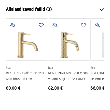
Kraani tüüp
pesemisbassein
Allalaaditavad failid (3)
Paigaldusviis
Pealt paigaldatav
Värv
Vask
Garantiitingimused
Vooliku tüüp
Fikseeritud
Warranty_Terms_and_Conditions_Faucets_-_5.pdf
Materjal
Messing
Väljalaskeava ulatus
100
mm
Paigaldusjuhend
Kõrgus
185
mm
faucet.pdf
Kattetehnoloogia
PVD
Ühenduse läbimõõt
3/8 tolli
Rea
Rea
Rea
Turvalisuse teave
REA LUNGO valamusegisti
REA LUNGO ART Gold Madal
REA LUNGO V
Garantii
5 aastat
Safety_Information_Faucets.pdf
Gold Brushed Low
valamissegisti REA LUNGO
pesemisega se
ART Gold Low
madal
80,00 €
82,00 €
66,00 €