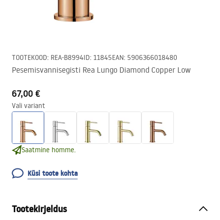
TOOTEKOOD
:
REA-B8994
ID
:
11845
EAN
:
5906366018480
Pesemisvannisegisti Rea Lungo Diamond Copper Low
67,00 €
Vali variant
Saatmine homme.
Küsi toote kohta
Tootekirjeldus