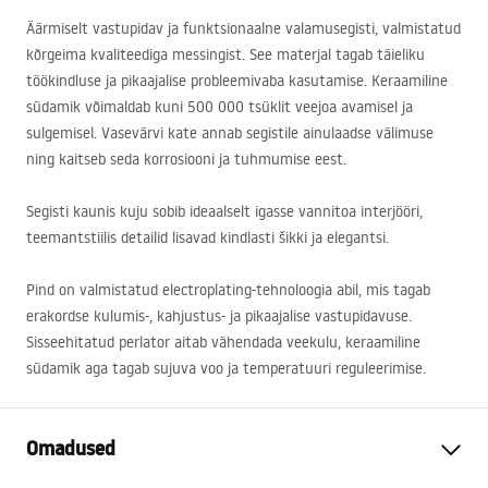
Äärmiselt vastupidav ja funktsionaalne valamusegisti, valmistatud
kõrgeima kvaliteediga messingist. See materjal tagab täieliku
töökindluse ja pikaajalise probleemivaba kasutamise. Keraamiline
südamik võimaldab kuni 500 000 tsüklit veejoa avamisel ja
sulgemisel. Vasevärvi kate annab segistile ainulaadse välimuse
ning kaitseb seda korrosiooni ja tuhmumise eest.
Segisti kaunis kuju sobib ideaalselt igasse vannitoa interjööri,
teemantstiilis detailid lisavad kindlasti šikki ja elegantsi.
Pind on valmistatud electroplating-tehnoloogia abil, mis tagab
erakordse kulumis-, kahjustus- ja pikaajalise vastupidavuse.
Sisseehitatud perlator aitab vähendada veekulu, keraamiline
südamik aga tagab sujuva voo ja temperatuuri reguleerimise.
Omadused