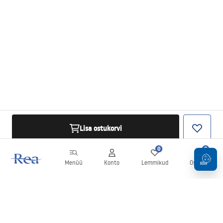
Lisa ostukorvi
0
0
Menüü
Konto
Lemmikud
Ostukorv
Uudiskiri
Olge kursis uudiste ja kampaaniatega!