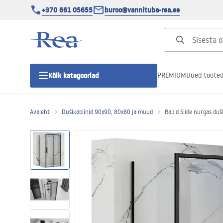
+370 661 05655
buroo@vannituba-rea.ee
PREMIUM
Uued toote
Kõik kategooriad
Avaleht
Dušikabiinid 90x90, 80x80 ja muud
Rapid Slide nurgas duš
Dušikabiinid
Duši uks
Vannitoa dušialused
Lineaarne duši äravool