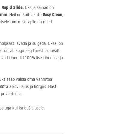
Rapid Slide.
i
Uks ja seinad on
 mm
Easy Clean
. Neil on kaitsekate
,
alsele tootmisetapile on need
hõlpsasti avada ja sulgeda. Uksel on
 töötab kogu aeg täiesti sujuvalt.
vad tihendid 100%-lise tiheduse ja
aüks saab valida oma vannitoa
õta alkovi laius ja kõrgus. Hästi
 privaatsuse.
ooluga kui ka dušialusele.