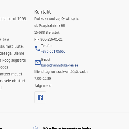
Kontakt
ola turul 1993.
Podlasiak Andrzej Cylwik sp. k.
ul. Przędzalniana 60
15-688 Białystok
e teie
NIP 966-216-01-21
Telefon
kkumist uute,
+370 661 05655
odetega. Oleme
E-post
a köögisegistite
buroo@vannituba-rea.ee
nedes
Klienditugi on saadaval tööpäevadel:
ranteerime, et
7:00–15:30
rvisele ohutud
Jälgi meid
d.