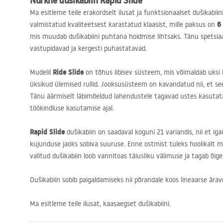
Nurkne dušikabiin
Rapid Slide
Ma esitleme teile erakordselt ilusat ja funktsionaalset dušikabiin
6
valmistatud kvaliteetsest karastatud klaasist, mille paksus on
mis muudab dušikabiini puhtana hoidmise lihtsaks. Tänu spetsia
vastupidavad ja kergesti puhastatavad.
Ride Slide
Mudelil
on tõhus libisev süsteem, mis võimaldab uksi 
üksikud ülemised rullid. Jooksusüsteem on kavandatud nii, et see
Tänu äärmiselt läbimõeldud lahendustele tagavad ustes kasutata
töökindluse kasutamise ajal.
Rapid Slide
dušikabiin on saadaval koguni 21 variandis, nii et ig
kujunduse jaoks sobiva suuruse. Enne ostmist tuleks hoolikalt mõ
valitud dušikabiin loob vannitoas täiusliku välimuse ja tagab õige
Dušikabiin sobib paigaldamiseks nii põrandale koos lineaarse ärav
Ma esitleme teile ilusat, kaasaegset dušikabiini.