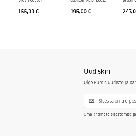
Brush Copper
dušikomplekt koos
Brush 
termostaadiga
termos
155,00 €
195,00 €
247,0
Uudiskiri
Olge kursis uudiste ja k
Oma andmete sisestamise ja