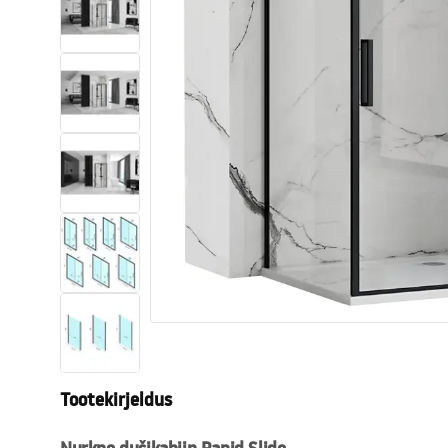
Tualettruumid
Vajub ära
Vannid ja ekraanid
Vannitoa segistid
Vannitoas dušid
Köök
Vannitoa tarvikud
Tootekirjeldus