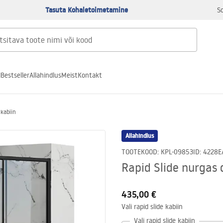
Tasuta Kohaletoimetamine
S
d
Bestseller
Allahindlus
Meist
Kontakt
ikabiin
Allahindlus
TOOTEKOOD
:
KPL-09853
ID
:
4228
E
Rapid Slide nurgas 
435,00 €
Vali rapid slide kabiin
Vali rapid slide kabiin