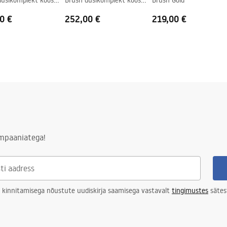
dušikomplekt koos
Brush dušikomplekt koos
Brush Gold
taadiga
termostaadiga
0 €
252,00 €
219,00 €
ampaaniatega!
 kinnitamisega nõustute uudiskirja saamisega vastavalt
tingimustes
sätes