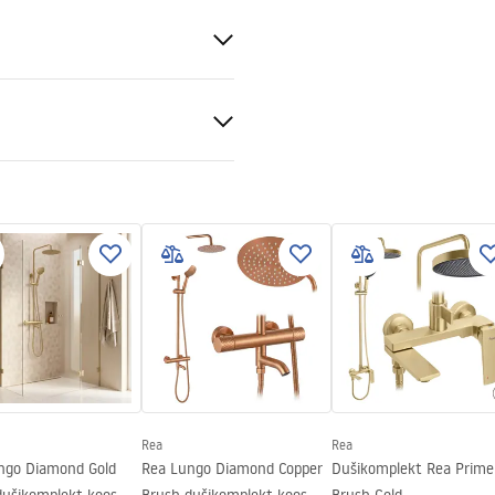
0x80, 100x90, 110x80, 110x90,
0x80, 120x90, 120x100, 130x80,
x100, 140x80, 140x90, 140x100,
0x90, 150x100, 160x80, 160x90,
nt 6mm
e
Rea
Rea
ngo Diamond Gold
Rea Lungo Diamond Copper
Dušikomplekt Rea Prime