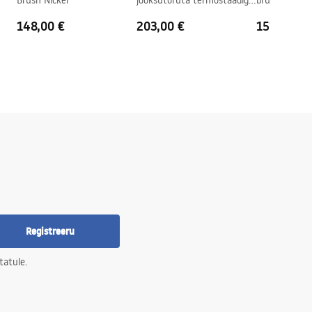
Brush Nickel
jooksutoruta termostaadiga
brush nickle
Rea Lungo Chrome
148,00 €
203,00 €
151,00 €
Registreeru
tatule.