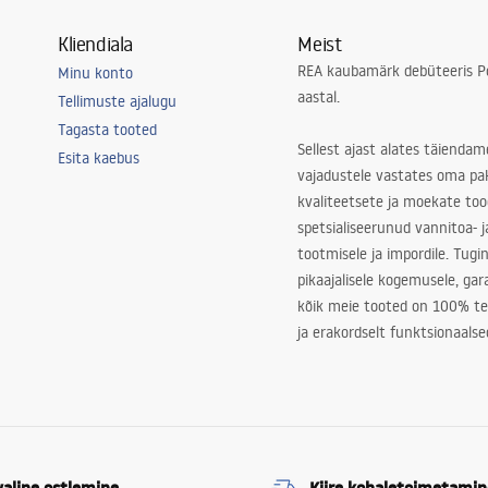
Kliendiala
Meist
REA kaubamärk debüteeris Po
Minu konto
aastal.
Tellimuste ajalugu
Tagasta tooted
Sellest ajast alates täiendam
Esita kaebus
vajadustele vastates oma pa
kvaliteetsete ja moekate to
spetsialiseerunud vannitoa- j
tootmisele ja impordile. Tugi
pikaajalisele kogemusele, ga
kõik meie tooted on 100% te
ja erakordselt funktsionaalse