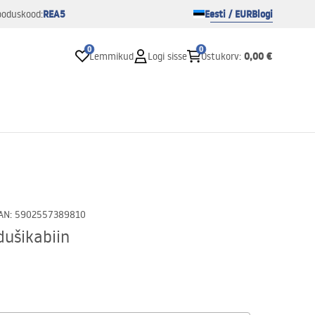
REA5
Eesti / EUR
Blogi
ooduskood:
0
0
0,00 €
Lemmikud
Logi sisse
Ostukorv
:
AN
:
5902557389810
dušikabiin