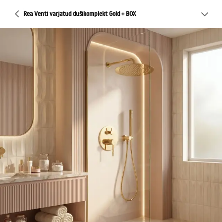
Rea Venti varjatud dušikomplekt Gold + BOX