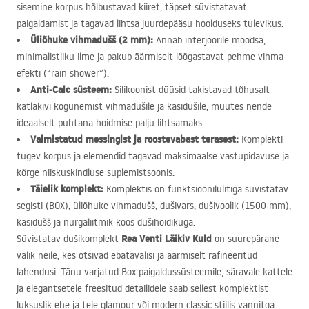
sisemine korpus hõlbustavad kiiret, täpset süvistatavat
paigaldamist ja tagavad lihtsa juurdepääsu hoolduseks tulevikus.
Üliõhuke vihmadušš (2 mm):
Annab interjöörile moodsa,
minimalistliku ilme ja pakub äärmiselt lõõgastavat pehme vihma
efekti (“rain shower”).
Anti-Calc süsteem:
Silikoonist düüsid takistavad tõhusalt
katlakivi kogunemist vihmadušile ja käsidušile, muutes nende
ideaalselt puhtana hoidmise palju lihtsamaks.
Valmistatud messingist ja roostevabast terasest:
Komplekti
tugev korpus ja elemendid tagavad maksimaalse vastupidavuse ja
kõrge niiskuskindluse suplemistsoonis.
Täielik komplekt:
Komplektis on funktsioonilülitiga süvistatav
segisti (
BOX
), üliõhuke vihmadušš, dušivars, dušivoolik (1500 mm),
käsidušš ja nurgaliitmik koos dušihoidikuga.
Rea Venti Läikiv Kuld
Süvistatav dušikomplekt
on suurepärane
valik neile, kes otsivad ebatavalisi ja äärmiselt rafineeritud
lahendusi. Tänu varjatud Box-paigaldussüsteemile, säravale kattele
ja elegantsetele freesitud detailidele saab sellest komplektist
luksuslik ehe ja teie glamour või modern classic stiilis vannitoa