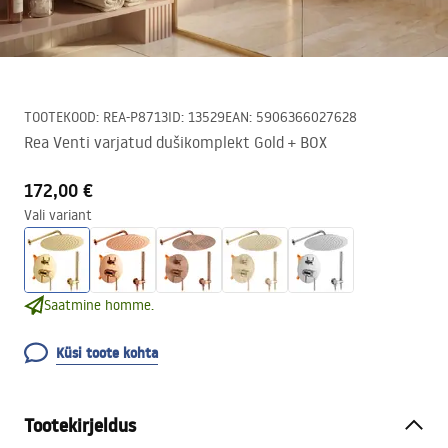
TOOTEKOOD
:
REA-P8713
ID
:
13529
EAN
:
5906366027628
Rea Venti varjatud dušikomplekt Gold + BOX
172,00 €
Vali variant
Saatmine homme.
Küsi toote kohta
Tootekirjeldus