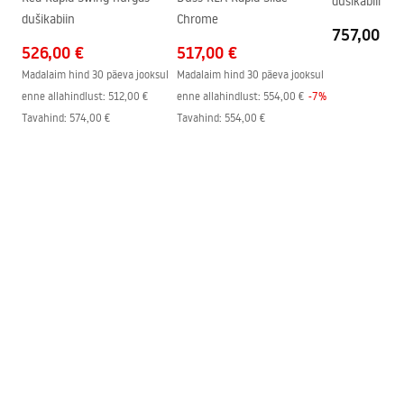
dušikabiin
dušikabiin
Chrome
757,00 €
526,00 €
Pielęgnacja
517,00 €
Pielegnacja.pdf
Madalaim hind 30 päeva jooksul
Madalaim hind 30 päeva jooksul
enne allahindlust:
512,00 €
enne allahindlust:
554,00 €
-
7
%
Tavahind
:
574,00 €
Tavahind
:
554,00 €