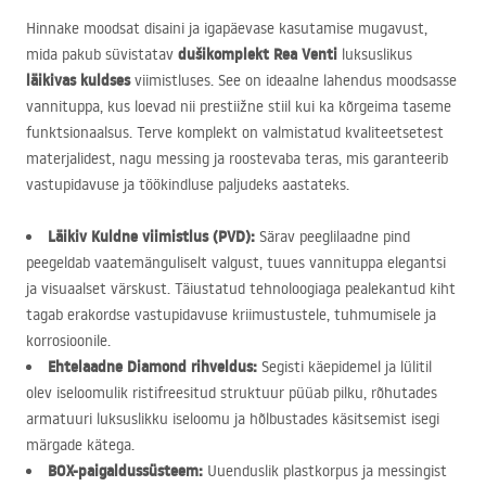
Hinnake moodsat disaini ja igapäevase kasutamise mugavust,
dušikomplekt Rea Venti
mida pakub süvistatav
luksuslikus
läikivas kuldses
viimistluses. See on ideaalne lahendus moodsasse
vannituppa, kus loevad nii prestiižne stiil kui ka kõrgeima taseme
funktsionaalsus. Terve komplekt on valmistatud kvaliteetsetest
materjalidest, nagu messing ja roostevaba teras, mis garanteerib
vastupidavuse ja töökindluse paljudeks aastateks.
Läikiv Kuldne viimistlus (
PVD
):
Särav peeglilaadne pind
peegeldab vaatemänguliselt valgust, tuues vannituppa elegantsi
ja visuaalset värskust. Täiustatud tehnoloogiaga pealekantud kiht
tagab erakordse vastupidavuse kriimustustele, tuhmumisele ja
korrosioonile.
Ehtelaadne Diamond rihveldus:
Segisti käepidemel ja lülitil
olev iseloomulik ristifreesitud struktuur püüab pilku, rõhutades
armatuuri luksuslikku iseloomu ja hõlbustades käsitsemist isegi
märgade kätega.
BOX
-paigaldussüsteem:
Uuenduslik plastkorpus ja messingist