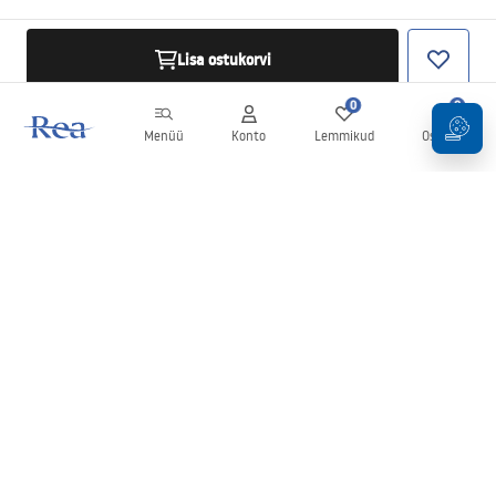
Lisa ostukorvi
0
0
Menüü
Konto
Lemmikud
Ostukorv
Uudiskiri
Olge kursis uudiste ja kampaaniatega!
Registreeru
Oma andmete sisestamise ja kinnitamisega nõustute uudiskirja
saamisega vastavalt
tingimustes
sätestatule.