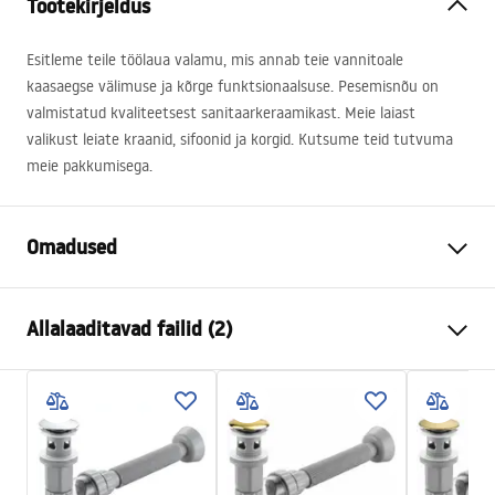
Tootekirjeldus
Esitleme teile töölaua valamu, mis annab teie vannitoale
kaasaegse välimuse ja kõrge funktsionaalsuse. Pesemisnõu on
valmistatud kvaliteetsest sanitaarkeraamikast. Meie laiast
valikust leiate kraanid, sifoonid ja korgid. Kutsume teid tutvuma
meie pakkumisega.
Omadused
Paigaldusviis
Tööpinnale
Allalaaditavad failid (2)
Materjal
Sanitaartehniline keraamika
Värv
Vask
Kokkupaneku juhised
Lõpeta
Harjatud
Basin.pdf
Pikkus
435
mm
Laius
435
mm