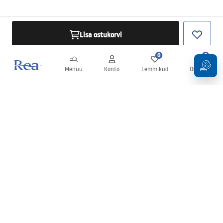
Lisa ostukorvi
0
0
Menüü
Konto
Lemmikud
Ostukorv
Uudiskiri
Olge kursis uudiste ja kampaaniatega!
Registreeru
Oma andmete sisestamise ja kinnitamisega nõustute uudiskirja