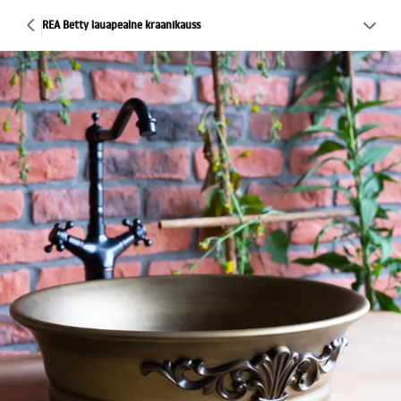
REA Betty lauapealne kraanikauss