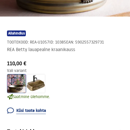
Allahindlus
TOOTEKOOD
:
REA-U1057
ID
:
10385
EAN
:
5902557329731
REA Betty lauapealne kraanikauss
110,00 €
Vali variant
Saatmine ülehomme.
Küsi toote kohta