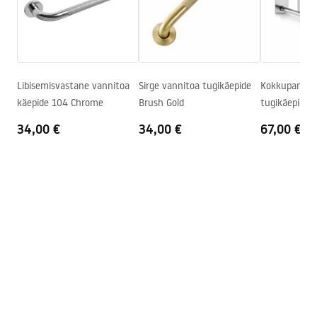
Vanni tilaustoru
Jah, fikseeritud
Garantiitingimused
Rõhu reguleerimine
Jah
Warranty_Terms_and_Conditions_Faucets_-_5.pdf
Anti-Calc süsteem
Jah
Kattetehnoloogia
PVD
Libisemisvastane vannitoa
Sirge vannitoa tugikäepide
Kokkupandav
Paigaldusjuhend
käepide 104 Chrome
Brush Gold
tugikäepide 
Garantii
24 kuud
shower_set.pdf
34,00 €
34,00 €
67,00 €