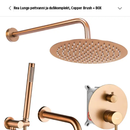
Rea Lungo peitvanni ja dušikomplekt, Copper Brush + BOX