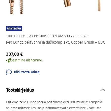
Allahindlus
TOOTEKOOD
:
REA-P8810
ID
:
10617
EAN
:
5906366006760
Rea Lungo peitvanni ja dušikomplekt, Copper Brush + BOX
307,00 €
Saatmine ülehomme.
Küsi toote kohta
Tootekirjeldus
Esitleme teile Lungo seeria peitekomplekti uut mudelit.Komplekt
on oma mitmekülgsuse ja hämmastavate esteetiliste väärtuste