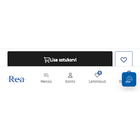
Lisa ostukorvi
0
0
Menüü
Konto
Lemmikud
Ostukorv
Uudiskiri
Olge kursis uudiste ja kampaaniatega!