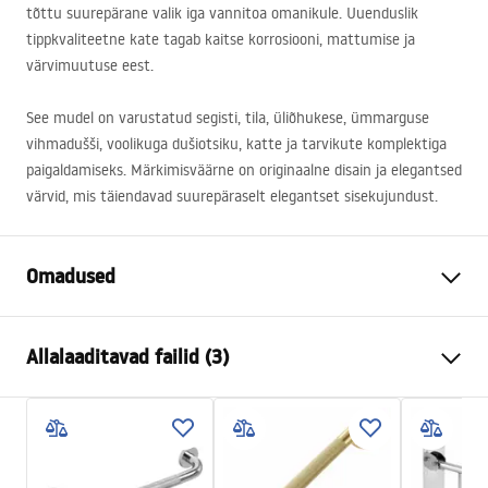
tõttu suurepärane valik iga vannitoa omanikule. Uuenduslik
tippkvaliteetne kate tagab kaitse korrosiooni, mattumise ja
värvimuutuse eest.
See mudel on varustatud segisti, tila, üliõhukese, ümmarguse
vihmadušši, voolikuga dušiotsiku, katte ja tarvikute komplektiga
paigaldamiseks. Märkimisväärne on originaalne disain ja elegantsed
värvid, mis täiendavad suurepäraselt elegantset sisekujundust.
Omadused
Värv
Harjatud vask
Allalaaditavad failid (3)
Materjal
Messing, ABS
Kraani tüüp
Ühehoovaga
Turvalisuse teave
Paigaldusviis
Seina sisse paigaldatav
Safety_Information_Shower_set.pdf
Kõrguse reguleerimine
Jah