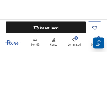
Lisa ostukorvi
0
0
Menüü
Konto
Lemmikud
Ostukorv
Uudiskiri
Olge kursis uudiste ja kampaaniatega!
Registreeru