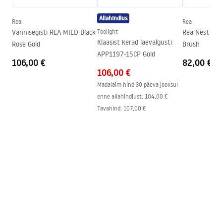
Kattetehnoloogia
PVD, Electroplating
Allahindlus
Ühenduse läbimõõt
3/8 tolli
Rea
Rea
Turvalisuse teave
Vannisegisti REA MILD Black
Toolight
Rea Nest köög
Garantii
5 aastat
Safety_Information_Faucets.pdf
Klaasist kerad laevalgusti
Rose Gold
Brush
APP1197-15CP Gold
106,00 €
82,00 €
106,00 €
Madalaim hind 30 päeva jooksul
enne allahindlust:
104,00 €
Tavahind
:
107,00 €