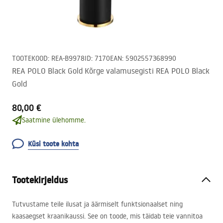
TOOTEKOOD
:
REA-B9978
ID
:
7170
EAN
:
5902557368990
REA POLO Black Gold Kõrge valamusegisti REA POLO Black
Gold
80,00 €
Saatmine ülehomme.
Küsi toote kohta
Tootekirjeldus
Tutvustame teile ilusat ja äärmiselt funktsionaalset ning
kaasaegset kraanikaussi. See on toode, mis täidab teie vannitoa