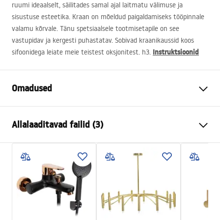
ruumi ideaalselt, säilitades samal ajal laitmatu välimuse ja
sisustuse esteetika. Kraan on mõeldud paigaldamiseks tööpinnale
valamu kõrvale. Tänu spetsiaalsele tootmisetapile on see
vastupidav ja kergesti puhastatav. Sobivad kraanikaussid koos
Instruktsioonid
sifoonidega leiate meie teistest oksjonitest. h3.
Omadused
Kraani tüüp
pesemisbassein
Allalaaditavad failid (3)
Paigaldusviis
Pealt paigaldatav
Värv
Must, Must/Kuldne
Garantiitingimused
Vooliku tüüp
Fikseeritud
Warranty_Terms_and_Conditions_Faucets_-_5.pdf
Materjal
Messing
Väljalaskeava ulatus
100
mm
Paigaldusjuhend
Kõrgus
280
mm
faucet.pdf