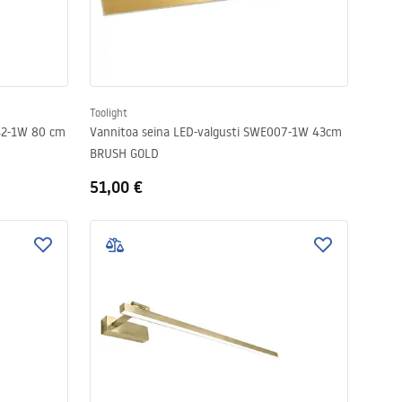
Toolight
042-1W 80 cm
Vannitoa seina LED-valgusti SWE007-1W 43cm
BRUSH GOLD
51,00 €