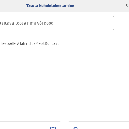
Tasuta Kohaletoimetamine
S
d
Bestseller
Allahindlus
Meist
Kontakt