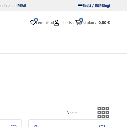
REA5
Eesti / EUR
Blogi
ooduskood:
0
0
0,00 €
Lemmikud
Logi sisse
Ostukorv
:
Vaade
: