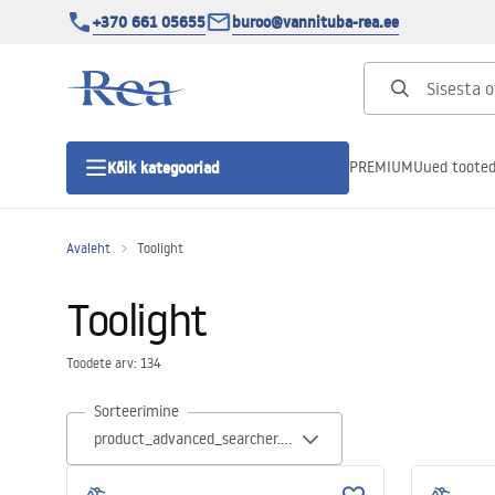
+370 661 05655
buroo@vannituba-rea.ee
PREMIUM
Uued toote
Kõik kategooriad
Avaleht
Toolight
Dušikabiinid
Toolight
Duši uks
Toodete arv: 134
Vannitoa dušialused
Sorteerimine
Lineaarne duši äravool