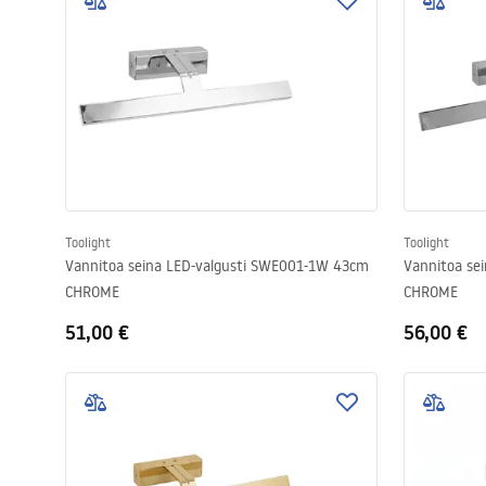
Tualettruumid
Vajub ära
Vannid ja ekraanid
Vannitoa segistid
Toolight
Toolight
Vannitoa seina LED-valgusti SWE001-1W 43cm
Vannitoa se
Vannitoas dušid
CHROME
CHROME
51,00 €
56,00 €
Köök
Vannitoa tarvikud