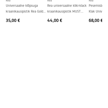
Rea
Rea
Rea
Universaalne klõpsuga
Rea universaalne kliki-klack
Pesemisbassei
Kraani auk
Ei
kraanikausipistik Rea Gold
kraanikausipistik MUST
Klak Univers
Ülevooluava
Ei
Antique
METALLIK
35,00 €
44,00 €
68,00 €