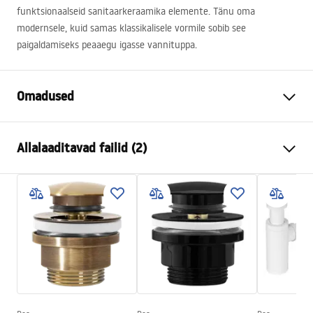
funktsionaalseid sanitaarkeraamika elemente. Tänu oma
modernsele, kuid samas klassikalisele vormile sobib see
paigaldamiseks peaaegu igasse vannituppa.
Omadused
Paigaldusviis
Tööpinnale
Allalaaditavad failid (2)
Materjal
Sanitaartehniline keraamika
Värv
Valge, Valge/Must
Kokkupaneku juhised
Lõpeta
Läikiv
Basin.pdf
Pikkus
615
mm
Laius
350
mm
Garantiitingimused
Kõrgus
110
mm
Warranty_Terms_and_Conditions_Basins_-_5.pdf
Sügavus
90
mm
Kuju
Ristkülikukujuline