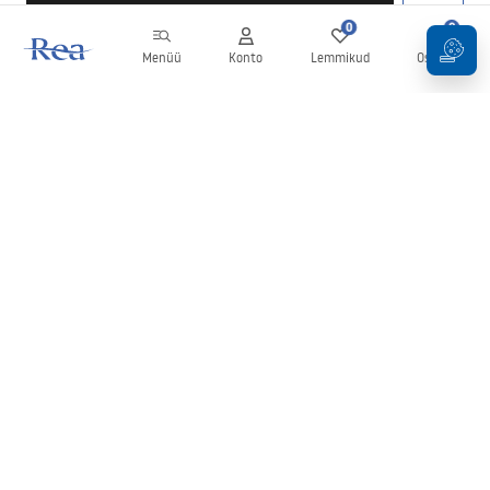
0
0
Menüü
Konto
Lemmikud
Ostukorv
Uudiskiri
Olge kursis uudiste ja kampaaniatega!
Registreeru
Oma andmete sisestamise ja kinnitamisega nõustute uudiskirja
saamisega vastavalt
tingimustes
sätestatule.