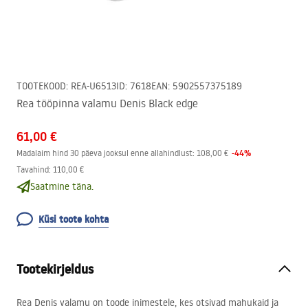
TOOTEKOOD
:
REA-U6513
ID
:
7618
EAN
:
5902557375189
Rea tööpinna valamu Denis Black edge
61,00 €
-
44
%
Madalaim hind 30 päeva jooksul enne allahindlust:
108,00 €
Tavahind
:
110,00 €
Saatmine täna.
Küsi toote kohta
Tootekirjeldus
Rea Denis valamu on toode inimestele, kes otsivad mahukaid ja