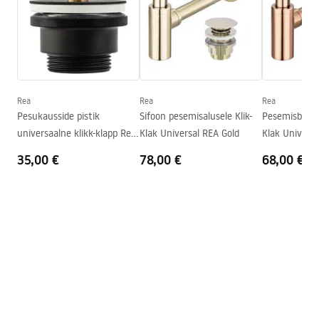
Pikkus
600
mm
Laius
405
mm
Garantiitingimused
Kõrgus
145
mm
Warranty_Terms_and_Conditions_Basins_-_5.pdf
Sügavus
125
mm
Kuju
Ovaalne
Rea
Rea
Rea
Pesukausside pistik
Sifoon pesemisalusele Klik-
Pesemisbassei
Kraani auk
Ei
universaalne klikk-klapp Rea
Klak Universal REA Gold
Klak Universa
Ülevooluava
Ei
Must matt
35,00 €
78,00 €
68,00 €