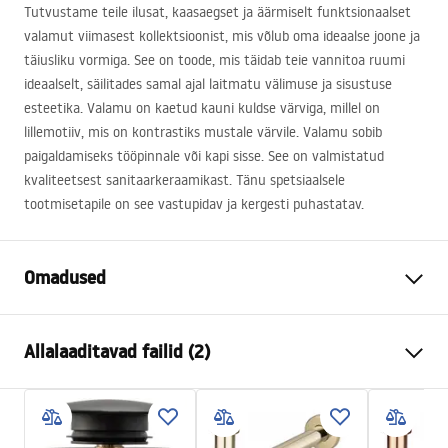
Tutvustame teile ilusat, kaasaegset ja äärmiselt funktsionaalset
valamut viimasest kollektsioonist, mis võlub oma ideaalse joone ja
täiusliku vormiga. See on toode, mis täidab teie vannitoa ruumi
ideaalselt, säilitades samal ajal laitmatu välimuse ja sisustuse
esteetika. Valamu on kaetud kauni kuldse värviga, millel on
lillemotiiv, mis on kontrastiks mustale värvile. Valamu sobib
paigaldamiseks tööpinnale või kapi sisse. See on valmistatud
kvaliteetsest sanitaarkeraamikast. Tänu spetsiaalsele
tootmisetapile on see vastupidav ja kergesti puhastatav.
Omadused
Paigaldusviis
Tööpinnale
Allalaaditavad failid (2)
Materjal
Sanitaartehniline keraamika
Värv
Must/Kuldne, Muster
Kokkupaneku juhised
Lõpeta
Läikiv
Basin.pdf