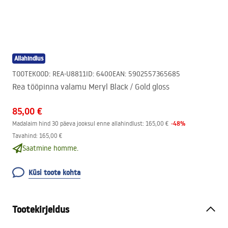
Allahindlus
TOOTEKOOD
:
REA-U8811
ID
:
6400
EAN
:
5902557365685
Rea tööpinna valamu Meryl Black / Gold gloss
85,00 €
-
48
%
Madalaim hind 30 päeva jooksul enne allahindlust:
165,00 €
Tavahind
:
165,00 €
Saatmine homme.
Küsi toote kohta
Tootekirjeldus