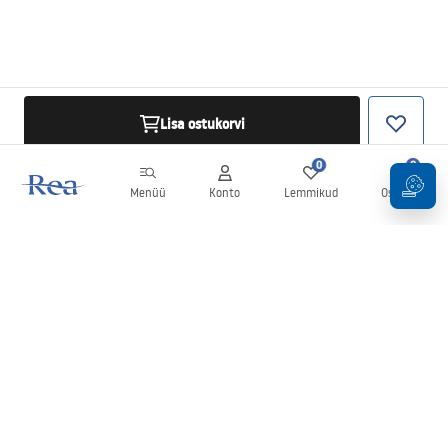
Lisa ostukorvi
0
0
Menüü
Konto
Lemmikud
Ostukorv
Uudiskiri
Olge kursis uudiste ja kampaaniatega!
Registreeru