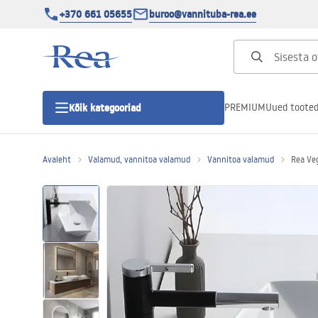
+370 661 05655
buroo@vannituba-rea.ee
PREMIUM
Uued toote
Kõik kategooriad
Avaleht
Valamud, vannitoa valamud
Vannitoa valamud
Rea Veg
Dušikabiinid
Duši uks
Vannitoa dušialused
Lineaarne duši äravool