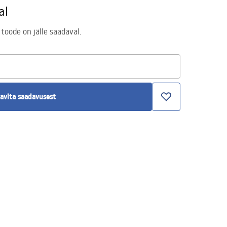
al
 toode on jälle saadaval.
avita saadavusest