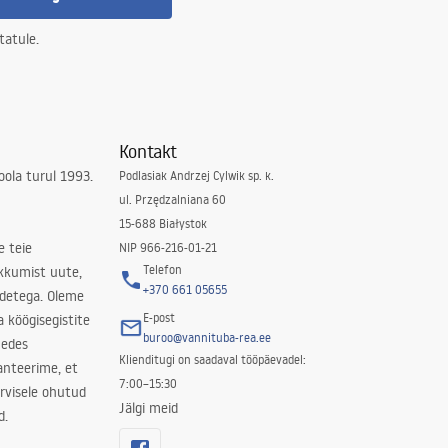
tatule.
Kontakt
ola turul 1993.
Podlasiak Andrzej Cylwik sp. k.
ul. Przędzalniana 60
15-688 Białystok
e teie
NIP 966-216-01-21
Telefon
kkumist uute,
+370 661 05655
odetega. Oleme
E-post
a köögisegistite
buroo@vannituba-rea.ee
nedes
Klienditugi on saadaval tööpäevadel:
ranteerime, et
7:00–15:30
rvisele ohutud
Jälgi meid
d.