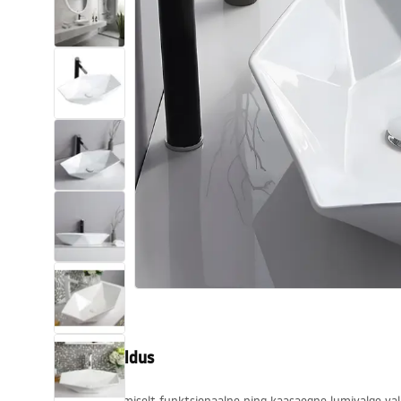
Tualettruumid
Vajub ära
Vannid ja ekraanid
Vannitoa segistid
Vannitoas dušid
Köök
Vannitoa tarvikud
Tootekirjeldus