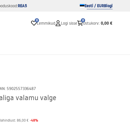
REA5
Eesti / EUR
Blogi
ooduskood:
0
0
0,00 €
Lemmikud
Logi sisse
Ostukorv
:
AN
:
5902557336487
aliga valamu valge
-
48
%
lahindlust:
86,00 €