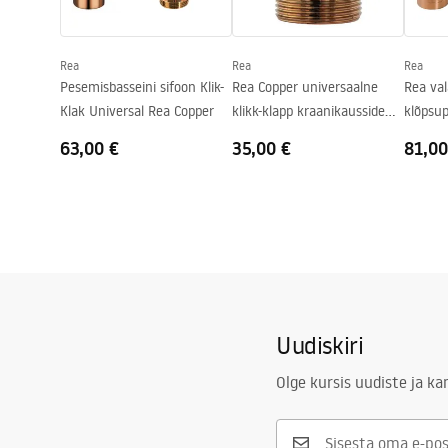
Kuju
Mittestand
Kraani auk
Ei
Rea
Rea
Rea
Ülevooluava
Ei
Pesemisbasseini sifoon Klik-
Rea Copper universaalne
Rea va
Klak Universal Rea Copper
klikk-klapp kraanikausside
klõpsu
stopper
MAT
63,00 €
35,00 €
81,00
Uudiskiri
Olge kursis uudiste ja k