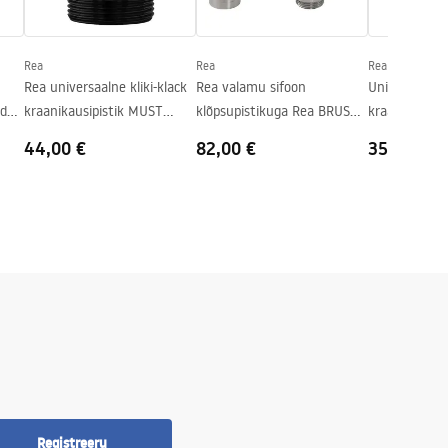
Rea
Rea
Rea
Rea universaalne kliki-klack
Rea valamu sifoon
Universaalne 
ld
kraanikausipistik MUST
klõpsupistikuga Rea BRUSH
kraanikausipi
METALLIK
NICKLE INOX
Harjatud Nick
44,00 €
82,00 €
35,00 €
Registreeru