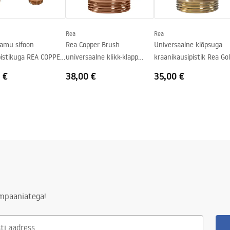
ardne
Rea
Rea
lamu sifoon
Rea Copper Brush
Universaalne klõpsuga
pistikuga REA COPPER
universaalne klikk-klapp
kraanikausipistik Rea Go
kraanikaus side stopper
Antique
 €
38,00 €
35,00 €
ampaaniatega!