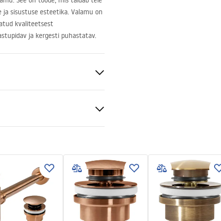
amu. See on toode, mis täidab teie
e ja sisustuse esteetika. Valamu on
atud kvaliteetsest
astupidav ja kergesti puhastatav.
niline keraamika
tiitingimused
nty_Terms_and_Conditions_
_-_5.pdf