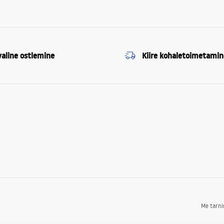
valine ostlemine
Kiire kohaletoimetamin
Me tarn