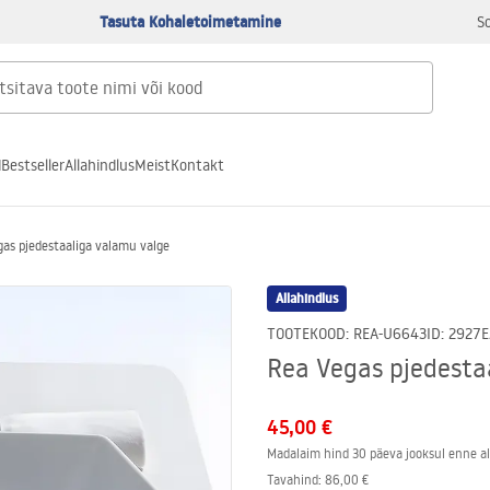
Tasuta Kohaletoimetamine
S
d
Bestseller
Allahindlus
Meist
Kontakt
as pjedestaaliga valamu valge
Allahindlus
TOOTEKOOD
:
REA-U6643
ID
:
2927
E
Rea Vegas pjedesta
45,00 €
Madalaim hind 30 päeva jooksul enne al
Tavahind
:
86,00 €