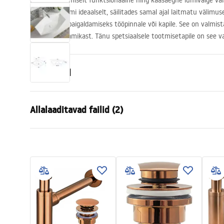
Kaunis ja äärmiselt funktsionaalne ning kaasaegne lumivalge val
vannitoa ruumi ideaalselt, säilitades samal ajal laitmatu välimus
kohandatud paigaldamiseks tööpinnale või kapile. See on valmist
sanitaarkeraamikast. Tänu spetsiaalsele tootmisetapile on see v
Omadused
Paigaldusviis
Tööpinnale
Allalaaditavad failid (2)
Materjal
Sanitaarteh
Värv
Valge
Garan
Lõpeta
Läikiv
Kokkupaneku juhised
Warra
Basin.pdf
Pikkus
570
mm
Basins
Laius
370
mm
Kõrgus
120
mm
Sügavus
100
mm