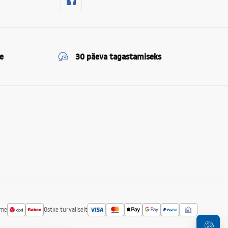
e
30 päeva tagastamiseks
ime
Ostke turvaliselt