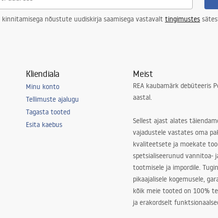
 kinnitamisega nõustute uudiskirja saamisega vastavalt
tingimustes
sätes
Kliendiala
Meist
REA kaubamärk debüteeris Po
Minu konto
aastal.
Tellimuste ajalugu
Tagasta tooted
Sellest ajast alates täiendam
Esita kaebus
vajadustele vastates oma pa
kvaliteetsete ja moekate to
spetsialiseerunud vannitoa- j
tootmisele ja impordile. Tugi
pikaajalisele kogemusele, ga
kõik meie tooted on 100% te
ja erakordselt funktsionaalse